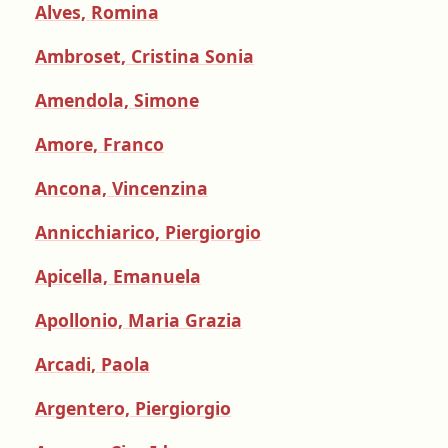
Alves, Romina
Farmacia ospedaliera
Farmacia territoriale
Ambroset, Cristina Sonia
Fisico
Amendola, Simone
Fisioterapista
Amore, Franco
Igienista dentale
Ancona, Vincenzina
Annicchiarico, Piergiorgio
Apicella, Emanuela
Apollonio, Maria Grazia
Arcadi, Paola
Argentero, Piergiorgio