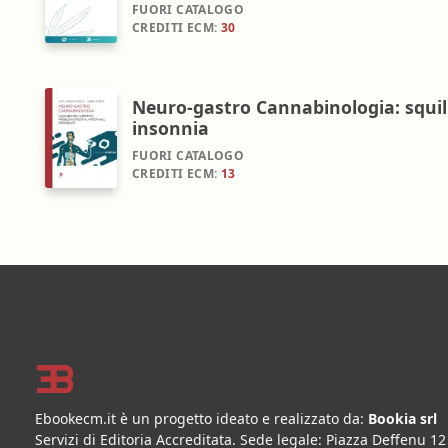
FUORI CATALOGO
CREDITI ECM:
30
Neuro-gastro Cannabinologia: squilibr
insonnia
FUORI CATALOGO
CREDITI ECM:
13
Footer
Ebookecm.it è un progetto ideato e realizzato da:
Bookia srl
Servizi di Editoria Accreditata
.
Sede legale:
Piazza Deffenu 12