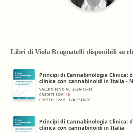
Farmacia ospedaliera
Farmacia territoriale
Fisico
Fisioterapista
Igienista dentale
Libri di Viola Brugnatelli disponibili su 
Principi di Cannabinologia Clinica: 
clinica con cannabinoidi in Italia -
VALIDO FINO AL:
2026-12-31
CREDITI ECM:
40
PREZZO:
128 € - IVA ESENTE
Principi di Cannabinologia Clinica: 
clinica con cannabinoidi in Italia