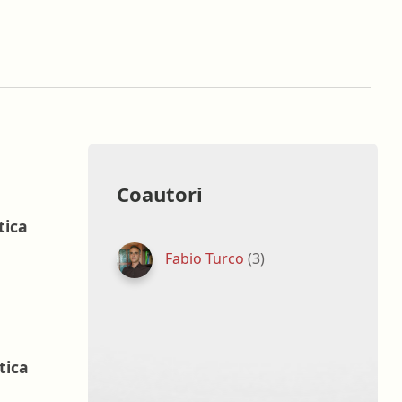
luoghi di
Terapista occupazionale
Veterinario - Igiene degli
tazione
allevamenti e delle produzioni
zootecniche
opatologia
Veterinario - Igiene prod., trasf.,
commercial., conserv. e tras.
alimenti di origine animale e
derivati
Coautori
Veterinario - sanità animale
tica
Fabio Turco
(3)
tica