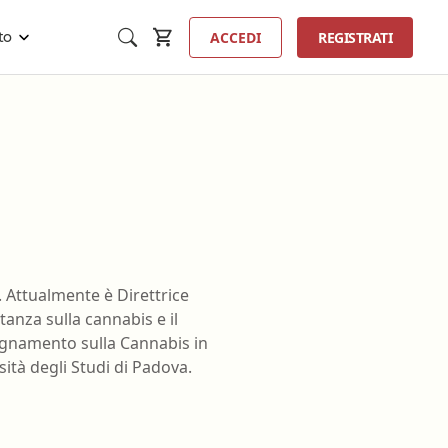
ACCEDI
REGISTRATI
to
Inse
ta
Tecnico sanitario di radiologia
 Attualmente è Direttrice
medica
anza sulla cannabis e il
ista
Tecnico sanitario laboratorio
segnamento sulla Cannabis in
tologia
biomedico
ità degli Studi di Padova.
 perfusione
Terapista della neuro e
psicomotricità dell'età evolutiva
nzione