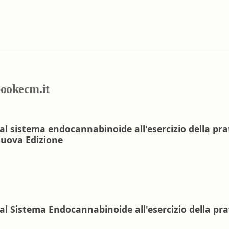
nell'ambiente e nei 
Ortottista/assistente di
lavoro
oftalmologia
Tecnico della riabili
Ostetrica/o
psichiatrica
Podologo
Tecnico di neurofisi
Psicologo/a
Tecnico ortopedico
ebookecm.it
Psicoterapeuta
dal sistema endocannabinoide all'esercizio della pra
 Nuova Edizione
dal Sistema Endocannabinoide all'esercizio della pra