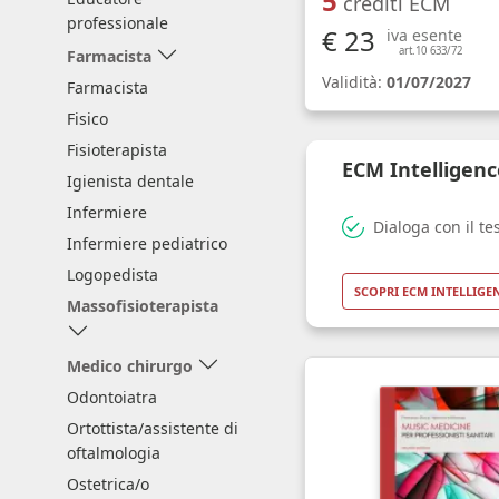
5
crediti ECM
professionale
€ 23
iva esente
art.10 633/72
Farmacista
Validità:
01/07/2027
Farmacista
Fisico
Fisioterapista
ECM Intelligenc
Igienista dentale
Infermiere
Dialoga con il te
Infermiere pediatrico
Logopedista
SCOPRI ECM INTELLIGE
Massofisioterapista
Medico chirurgo
Odontoiatra
Ortottista/assistente di
oftalmologia
Ostetrica/o