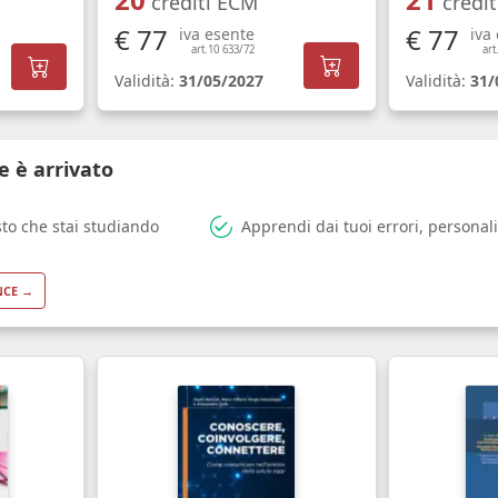
crediti ECM
credi
€ 77
€ 77
iva esente
iva
art.10 633/72
art
Validità:
31/05/2027
Validità:
31/
e è arrivato
sto che stai studiando
Apprendi dai tuoi errori, personali
NCE →