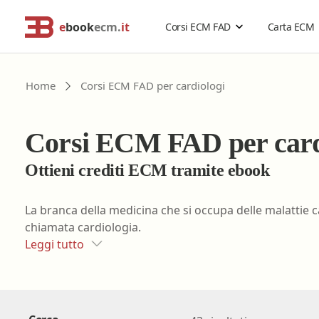
e
book
ecm.
it
Corsi ECM FAD
Carta ECM
Cerca corsi ECM o altro
Home
Corsi ECM FAD per cardiologi
Catalogo Generale
Professionisti della salute
Risoluzione problemi
Corsi ECM FAD per card
Estensione validità corsi ECM
Problemi accesso ebookecm.it
Catalogo per Professione
Acquisti di gruppo
Richiesta password temporanea
Ottieni crediti ECM tramite ebook
Rimborso corsi ECM
Recupero email
Assistente sanitario
La branca della medicina che si occupa delle malattie c
Sostituzione password
chiamata cardiologia.
Biologo
Leggi tutto
FAQ
- Domande frequenti
Chimico
Dietista
Educatore professionale