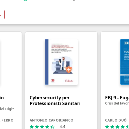
→
in
Cybersecurity per
EBJ 9 - Fu
Professionisti Sanitari
La Rivoluzione degli LLM, dei Digital Twin e degli Agenti Intelligenti
A FERRO
ANTONIO CAPOBIANCO
CARLO DUÒ
4.4