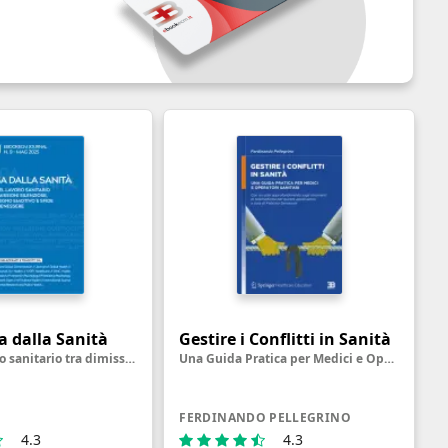
ga dalla Sanità
Gestire i Conflitti in Sanità
Crisi del lavoro sanitario tra dimissioni silenziose, disimpegno emotivo e sfide per il benessere
Una Guida Pratica per Medici e Operatori Sanitari
FERDINANDO PELLEGRINO
4.3
4.3