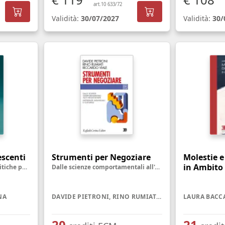
art.10 633/72
Validità:
30/07/2027
Validità:
30/
escenti
Strumenti per Negoziare
Molestie e
in Ambito
Evidenze scientifiche e politiche pubbliche, dal dibattito sul divieto alla riprogettazione delle piattaforme
Dalle scienze comportamentali all'e-negotiation. Differenze individuali e culturali
NA
DAVIDE PIETRONI, RINO RUMIATI, RICCARDO VIALE
LAURA BACC
20
21