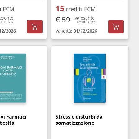
15
ti ECM
crediti ECM
€ 59
 esente
iva esente
.10 633/72
art.10 633/72
12/2026
Validità:
31/12/2026
ovi Farmaci
Stress e disturbi da
besità
somatizzazione