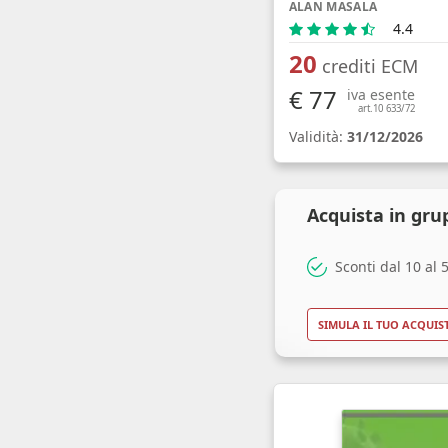
ALAN MASALA
4.4
20
crediti ECM
€ 77
iva esente
art.10 633/72
Validità:
31/12/2026
Acquista in gru
Sconti dal 10 al
SIMULA IL TUO ACQUIS