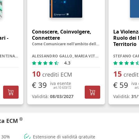
Conoscere, Coinvolgere,
La Violenz
ri -
Connettere
Ruolo dei 
Territorio
Come Comunicare nell'ambito della Salute oggi
FRANCESCO BURRAI, VALENTINA MICHELUZZI
ALESSANDRO GALLO, MARIA VITTORIA VERGA FALZACAPPA, GIULIA RANCATI
4.3
10
15
crediti ECM
credi
€ 39
€ 59
iva esente
iva
art.10 633/72
art
Validità:
08/03/2027
Validità:
31/
®
rta ECM
l 30%
Estensione di validità gratuite