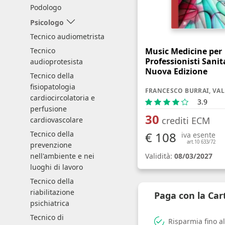
Podologo
Psicologo
Tecnico audiometrista
Music Medicine per
Tecnico
Professionisti Sanita
audioprotesista
Nuova Edizione
Tecnico della
fisiopatologia
cardiocircolatoria e
3.9
perfusione
30
crediti ECM
cardiovascolare
€ 108
Tecnico della
iva esente
art.10 633/72
prevenzione
Validità:
08/03/2027
nell'ambiente e nei
luoghi di lavoro
Tecnico della
riabilitazione
Paga con la Ca
psichiatrica
Tecnico di
Risparmia fino a