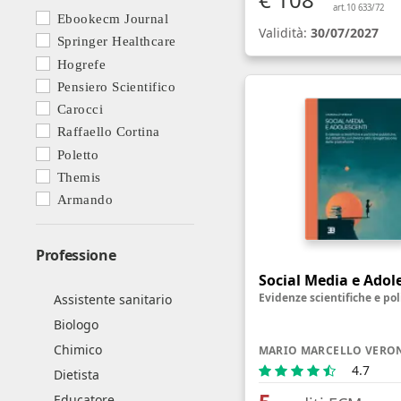
art.10 633/72
Ebookecm Journal
Validità:
30/07/2027
Springer Healthcare
Hogrefe
Pensiero Scientifico
Carocci
Raffaello Cortina
Poletto
Themis
Armando
Professione
Social Media e Adol
Assistente sanitario
Biologo
Chimico
MARIO MARCELLO VERO
4.7
Dietista
Educatore