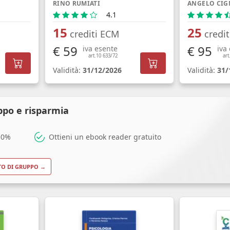
RINO RUMIATI
ANGELO CIG
4.1
15
25
crediti ECM
credi
€ 59
€ 95
iva esente
iva
art.10 633/72
art
Validità:
31/12/2026
Validità:
31/
ppo e risparmia
 50%
Ottieni un ebook reader gratuito
TO DI GRUPPO →