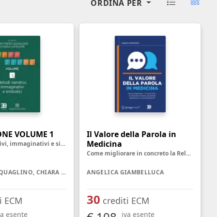
ORDINA PER
oghi di lavoro
Terapista occupazionale
zione
Veterinario - Igiene degli
allevamenti e delle produzioni
zootecniche
atologia
Veterinario - Igiene prod., trasf.,
commercial., conserv. e tras.
alimenti di origine animale e
derivati
Veterinario - sanità animale
NE VOLUME 1
Il Valore della Parola in
Medicina
Metodi narrativi, immaginativi e simbolici
Come migliorare in concreto la Relazione medico-paziente attraverso la Comunicazione
GIAN PIERO QUAGLINO, CHIARA GHISLIERI
ANGELICA GIAMBELLUCA
30
ti ECM
crediti ECM
€ 108
va esente
iva esente