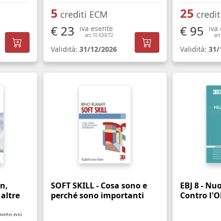
5
25
crediti ECM
credi
€ 23
€ 95
iva esente
iva
art.10 633/72
art
Validità:
31/12/2026
Validità:
31/
n,
SOFT SKILL - Cosa sono e
EBJ 8 - Nu
 altre
perché sono importanti
Contro l'O
La necessità di un trattamento psicologico - Manuale pratico per personale sanitario, famigliari ed utenti