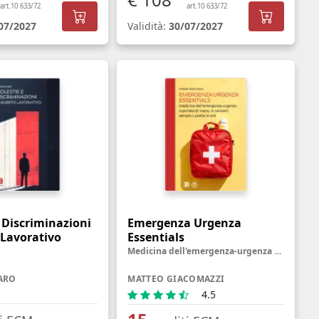
art.10 633/72
art.10 633/72
07/2027
Validità:
30/07/2027
 Discriminazioni
Emergenza Urgenza
 Lavorativo
Essentials
Medicina dell'emergenza-urgenza a portata di mano, in concetti semplici, pratici e utili
ARO
MATTEO GIACOMAZZI
4.5