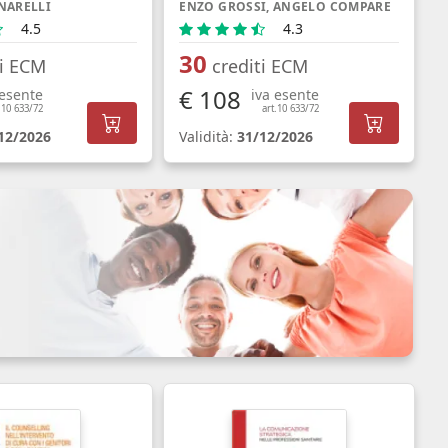
NARELLI
ENZO GROSSI, ANGELO COMPARE
4.5
4.3
30
ti ECM
crediti ECM
€ 108
 esente
iva esente
.10 633/72
art.10 633/72
12/2026
Validità:
31/12/2026