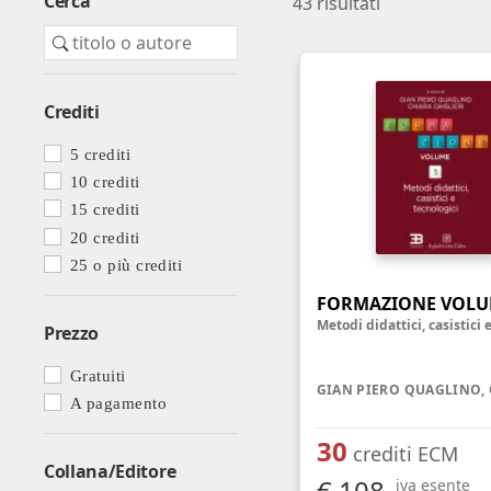
Cerca
43
risultati
Farmacia ospedaliera
Farmacia territoriale
Fisico
Crediti
Fisioterapista
5 crediti
Igienista dentale
10 crediti
15 crediti
20 crediti
25 o più crediti
FORMAZIONE VOLU
Prezzo
Gratuiti
A pagamento
30
crediti ECM
Collana/Editore
€ 108
iva esente