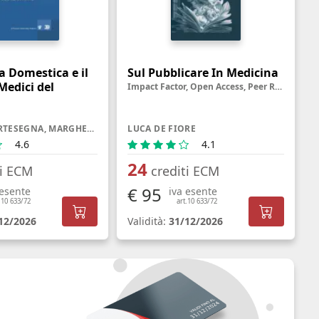
a Domestica e il
Sul Pubblicare In Medicina
Medici del
Impact Factor, Open Access, Peer Review, Predatory Journal e altre creature misteriose
STEFANO CARTESEGNA, MARGHERITA SARACENO
LUCA DE FIORE
4.6
4.1
24
ti ECM
crediti ECM
€ 95
 esente
iva esente
.10 633/72
art.10 633/72
12/2026
Validità:
31/12/2026