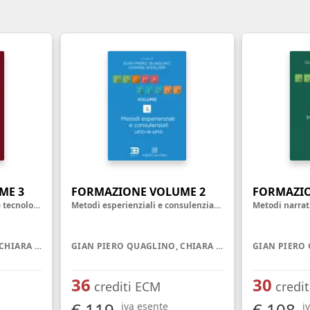
nell'ambiente e nei lu
Ortottista/assistente di oftalmologia
Tecnico della riabilita
Ostetrica/o
psichiatrica
Podologo
Tecnico di neurofisiop
Psicologo/a
Tecnico ortopedico
Psicoterapeuta
ME 3
FORMAZIONE VOLUME 2
FORMAZIO
Metodi didattici, casistici e tecnologici
Metodi esperienziali e consulenziali uno-a-uno
GIAN PIERO QUAGLINO, CHIARA GHISLIERI
GIAN PIERO QUAGLINO, CHIARA GHISLIERI
36
30
crediti ECM
credi
€ 119
€ 108
iva esente
i