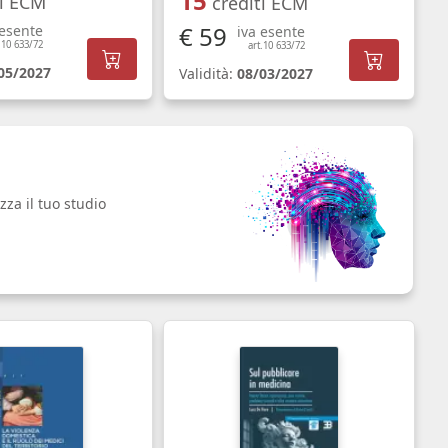
15
ti ECM
crediti ECM
€ 59
 esente
iva esente
.10 633/72
art.10 633/72
05/2027
Validità:
08/03/2027
zza il tuo studio