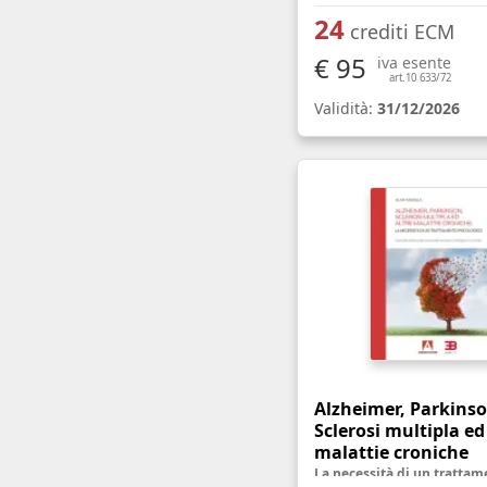
24
crediti ECM
€ 95
iva esente
art.10 633/72
Validità:
31/12/2026
Alzheimer, Parkinso
Sclerosi multipla ed
malattie croniche