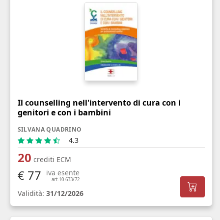
Il counselling nell'intervento di cura con i
genitori e con i bambini
SILVANA QUADRINO
4.3
20
crediti ECM
€ 77
iva esente
art.10 633/72
Validità:
31/12/2026