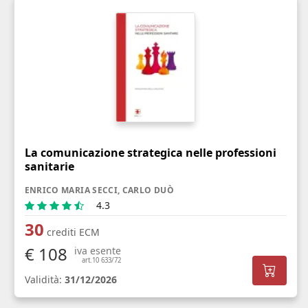
La comunicazione strategica nelle professioni
sanitarie
ENRICO MARIA SECCI, CARLO DUÒ
4.3
30
crediti ECM
€ 108
iva esente
art.10 633/72
Validità:
31/12/2026