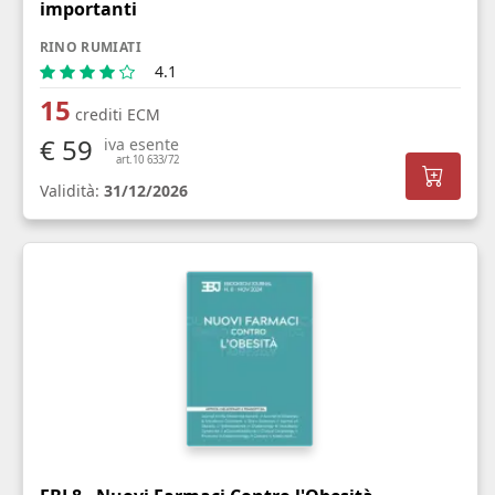
importanti
RINO RUMIATI
4.1
15
crediti ECM
€ 59
iva esente
art.10 633/72
Validità:
31/12/2026