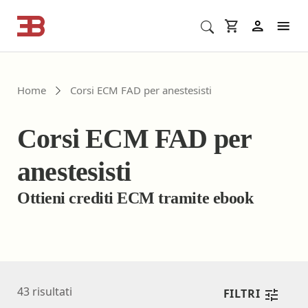
Cerca corsi ECM o altro
In
Home
Corsi ECM FAD per anestesisti
Corsi ECM FAD per
anestesisti
Ottieni crediti ECM tramite ebook
43
risultati
FILTRI