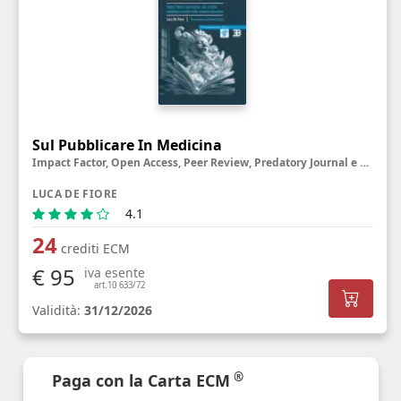
Sul Pubblicare In Medicina
Impact Factor, Open Access, Peer Review, Predatory Journal e altre creature misteriose
LUCA DE FIORE
4.1
24
crediti ECM
€ 95
iva esente
art.10 633/72
Validità:
31/12/2026
®
Paga con la Carta ECM