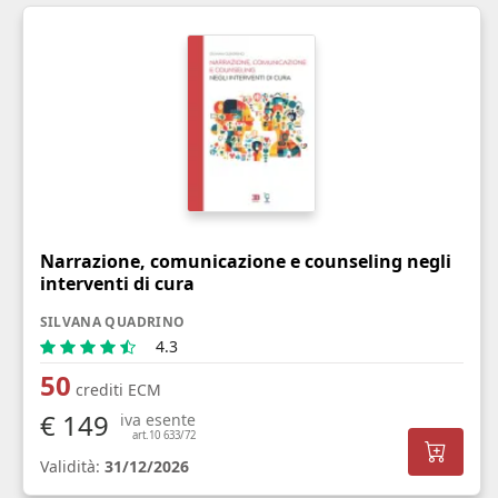
Narrazione, comunicazione e counseling negli
interventi di cura
SILVANA QUADRINO
4.3
50
crediti ECM
€ 149
iva esente
art.10 633/72
Validità:
31/12/2026