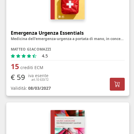
Emergenza Urgenza Essentials
Medicina dell'emergenza-urgenza a portata di mano, in concetti semplici, pratici e utili
MATTEO GIACOMAZZI
4.5
15
crediti ECM
€ 59
iva esente
art.10 633/72
Validità:
08/03/2027