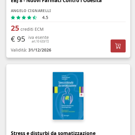
EBJ 8 - Nuovi Farmaci Contro l'Obesità
ANGELO CIGNARELLI
4.5
25
crediti ECM
€ 95
iva esente
art.10 633/72
Validità:
31/12/2026
Stress e disturbi da somatizzazione