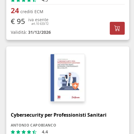
24
crediti ECM
€ 95
iva esente
art.10 633/72
Validità:
31/12/2026
Cybersecurity per Professionisti Sanitari
ANTONIO CAPOBIANCO
4.4