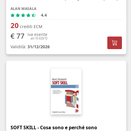
ALAN MASALA
4.4
20
crediti ECM
€ 77
iva esente
art.10 633/72
Validità:
31/12/2026
SOFT SKILL - Cosa sono e perché sono