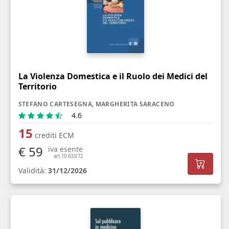
La Violenza Domestica e il Ruolo dei Medici del
Territorio
STEFANO CARTESEGNA, MARGHERITA SARACENO
4.6
15
crediti ECM
€ 59
iva esente
art.10 633/72
Validità:
31/12/2026