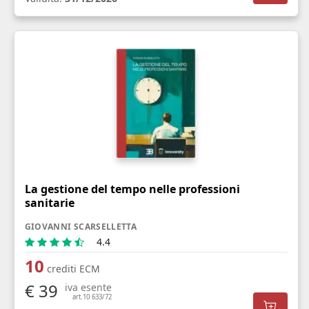
La gestione del tempo nelle professioni
sanitarie
GIOVANNI SCARSELLETTA
4.4
10
crediti ECM
€ 39
iva esente
art.10 633/72