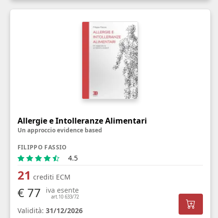
Allergie e Intolleranze Alimentari
Un approccio evidence based
FILIPPO FASSIO
4.5
21
crediti ECM
€ 77
iva esente
art.10 633/72
Validità:
31/12/2026