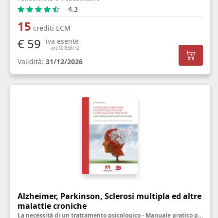
4.3
15
crediti ECM
€ 59
iva esente
art.10 633/72
Validità:
31/12/2026
Alzheimer, Parkinson, Sclerosi multipla ed altre
malattie croniche
La necessità di un trattamento psicologico - Manuale pratico per personale sanitario, famigliari ed utenti