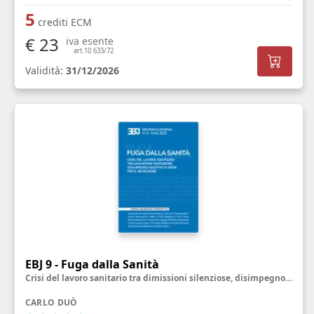
5
crediti ECM
€ 23
iva esente
art.10 633/72
Validità:
31/12/2026
EBJ 9 - Fuga dalla Sanità
Crisi del lavoro sanitario tra dimissioni silenziose, disimpegno emotivo e sfide per il benessere
CARLO DUÒ