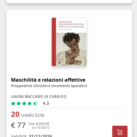
Maschilità e relazioni affettive
Prospettive cliniche e strumenti operativi
LAURA BACCARO (A CURA DI)
4.3
20
crediti ECM
€ 77
iva esente
art.10 633/72
Validità:
31/12/2026