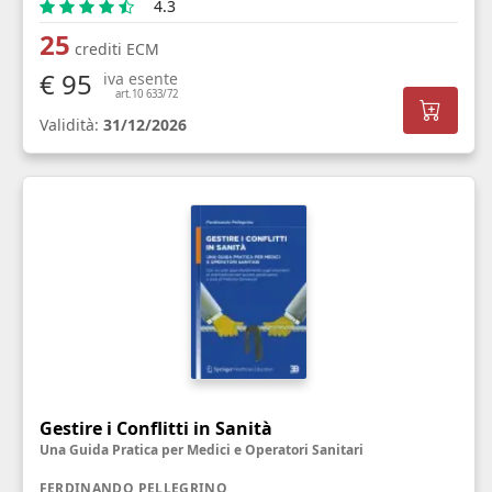
4.3
25
crediti ECM
€ 95
iva esente
art.10 633/72
Validità:
31/12/2026
Gestire i Conflitti in Sanità
Una Guida Pratica per Medici e Operatori Sanitari
FERDINANDO PELLEGRINO