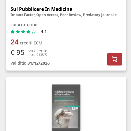
Sul Pubblicare In Medicina
Impact Factor, Open Access, Peer Review, Predatory Journal e altre creature misteriose
LUCA DE FIORE
4.1
24
crediti ECM
€ 95
iva esente
art.10 633/72
Validità:
31/12/2026