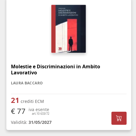
Molestie e Discriminazioni in Ambito
Lavorativo
LAURA BACCARO
21
crediti ECM
€ 77
iva esente
art.10 633/72
Validità:
31/05/2027