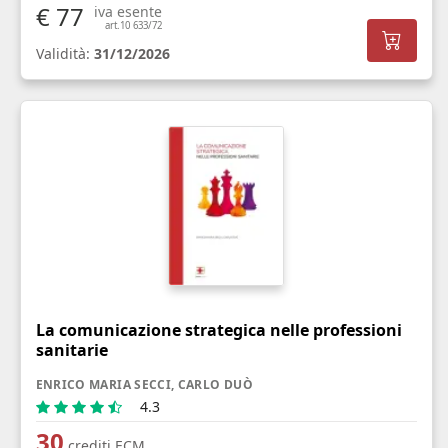
€ 77
iva esente
art.10 633/72
Validità:
31/12/2026
La comunicazione strategica nelle professioni
sanitarie
ENRICO MARIA SECCI, CARLO DUÒ
4.3
30
crediti ECM