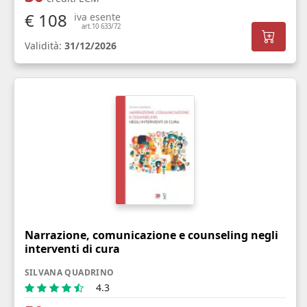
€ 108
iva esente
art.10 633/72
Validità:
31/12/2026
Narrazione, comunicazione e counseling negli
interventi di cura
SILVANA QUADRINO
4.3