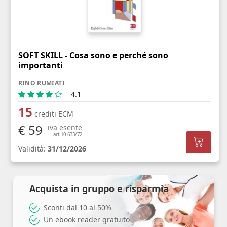
SOFT SKILL - Cosa sono e perché sono
importanti
RINO RUMIATI
4.1
15
crediti ECM
€ 59
iva esente
art.10 633/72
Validità:
31/12/2026
Acquista in gruppo e risparmia
Sconti dal 10 al 50%
Un ebook reader gratuito