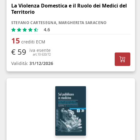
La Violenza Domestica e il Ruolo dei Medici del
Territorio
STEFANO CARTESEGNA, MARGHERITA SARACENO
4.6
15
crediti ECM
€ 59
iva esente
art.10 633/72
Validità:
31/12/2026