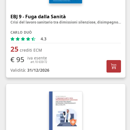
EBJ 9 - Fuga dalla Sanità
Crisi del lavoro sanitario tra dimissioni silenziose, disimpegno emotivo e sfide per il benessere
CARLO DUÒ
4.3
25
crediti ECM
€ 95
iva esente
art.10 633/72
Validità:
31/12/2026