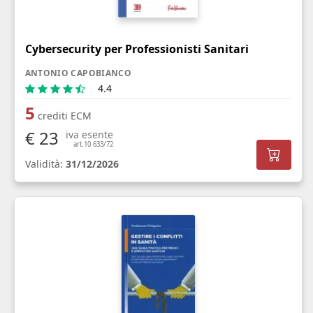
Cybersecurity per Professionisti Sanitari
ANTONIO CAPOBIANCO
4.4
5
crediti ECM
€ 23
iva esente
art.10 633/72
Validità:
31/12/2026