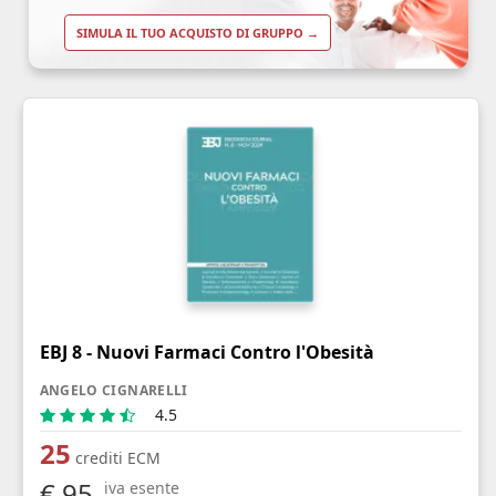
SIMULA IL TUO ACQUISTO DI GRUPPO →
EBJ 8 - Nuovi Farmaci Contro l'Obesità
ANGELO CIGNARELLI
4.5
25
crediti ECM
€ 95
iva esente