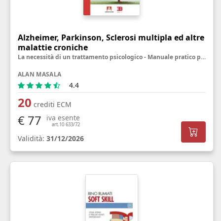
Alzheimer, Parkinson, Sclerosi multipla ed altre
malattie croniche
La necessità di un trattamento psicologico - Manuale pratico per personale sanitario, famigliari ed utenti
ALAN MASALA
4.4
20
crediti ECM
€ 77
iva esente
art.10 633/72
Validità:
31/12/2026