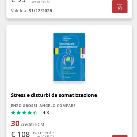
art.10 633/72
Validità:
31/12/2026
Stress e disturbi da somatizzazione
ENZO GROSSI, ANGELO COMPARE
4.3
30
crediti ECM
€ 108
iva esente
art.10 633/72