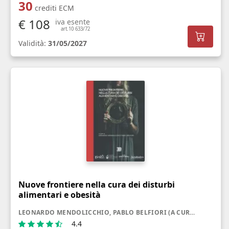
30
crediti ECM
€ 108
iva esente
art.10 633/72
Validità:
31/05/2027
Nuove frontiere nella cura dei disturbi
alimentari e obesità
LEONARDO MENDOLICCHIO, PABLO BELFIORI (A CURA DI)
4.4