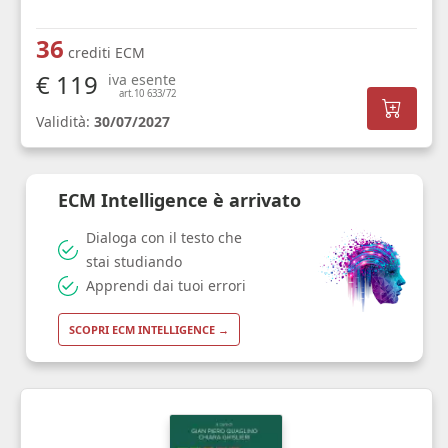
36
crediti ECM
€ 119
iva esente
art.10 633/72
Validità:
30/07/2027
ECM Intelligence è arrivato
Dialoga con il testo che
stai studiando
Apprendi dai tuoi errori
SCOPRI ECM INTELLIGENCE →