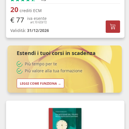
20
crediti ECM
€ 77
iva esente
art.10 633/72
Validità:
31/12/2026
Estendi i tuoi corsi in scadenza
Più tempo per te
Più valore alla tua formazione
LEGGI COME FUNZIONA →