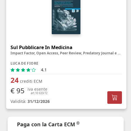
Sul Pubblicare In Medicina
Impact Factor, Open Access, Peer Review, Predatory Journal e altre creature misteriose
LUCA DE FIORE
4.1
24
crediti ECM
€ 95
iva esente
art.10 633/72
Validità:
31/12/2026
®
Paga con la Carta ECM