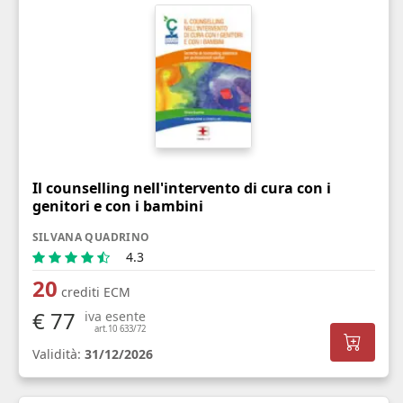
Il counselling nell'intervento di cura con i
genitori e con i bambini
SILVANA QUADRINO
4.3
20
crediti ECM
€ 77
iva esente
art.10 633/72
Validità:
31/12/2026