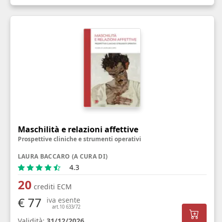
Maschilità e relazioni affettive
Prospettive cliniche e strumenti operativi
LAURA BACCARO (A CURA DI)
4.3
20
crediti ECM
€ 77
iva esente
art.10 633/72
Validità:
31/12/2026