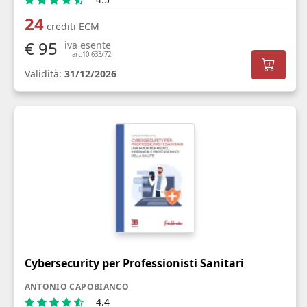
24
crediti ECM
€ 95
iva esente
art.10 633/72
Validità:
31/12/2026
Cybersecurity per Professionisti Sanitari
ANTONIO CAPOBIANCO
4.4