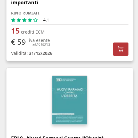
importanti
RINO RUMIATI
4.1
15
crediti ECM
€ 59
iva esente
art.10 633/72
Validità:
31/12/2026