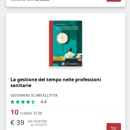
La gestione del tempo nelle professioni
sanitarie
GIOVANNI SCARSELLETTA
4.4
10
crediti ECM
€ 39
iva esente
art.10 633/72