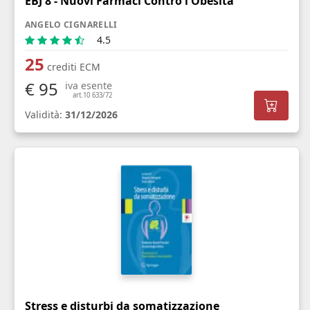
EBJ 8 - Nuovi Farmaci Contro l'Obesità
ANGELO CIGNARELLI
4.5
25
crediti ECM
€ 95
iva esente
art.10 633/72
Validità:
31/12/2026
Stress e disturbi da somatizzazione