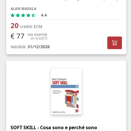
ALAN MASALA
4.4
20
crediti ECM
€ 77
iva esente
art.10 633/72
Validità:
31/12/2026
SOFT SKILL - Cosa sono e perché sono