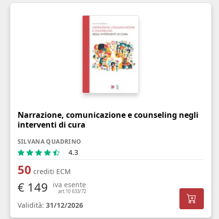
Narrazione, comunicazione e counseling negli
interventi di cura
SILVANA QUADRINO
4.3
50
crediti ECM
€ 149
iva esente
art.10 633/72
Validità:
31/12/2026