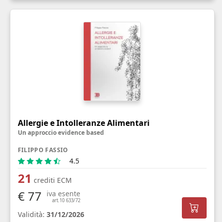
Allergie e Intolleranze Alimentari
Un approccio evidence based
FILIPPO FASSIO
4.5
21
crediti ECM
€ 77
iva esente
art.10 633/72
Validità:
31/12/2026