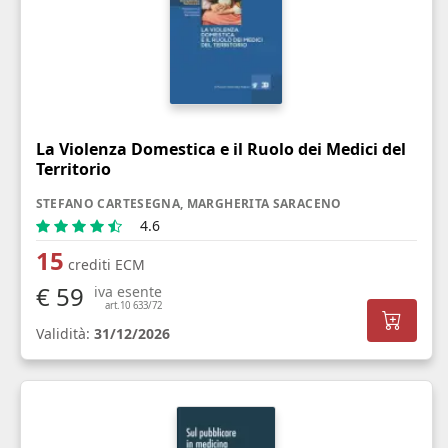
La Violenza Domestica e il Ruolo dei Medici del
Territorio
STEFANO CARTESEGNA, MARGHERITA SARACENO
4.6
15
crediti ECM
€ 59
iva esente
art.10 633/72
Validità:
31/12/2026