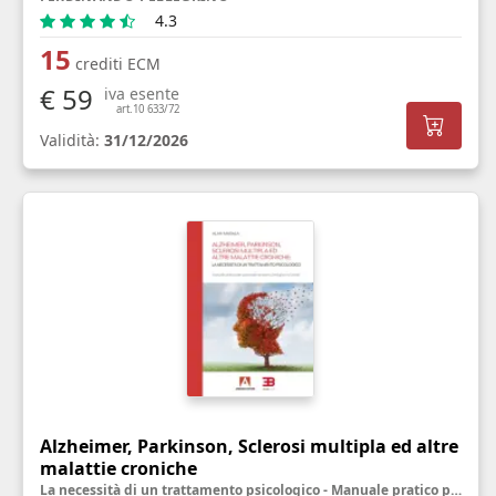
4.3
15
crediti ECM
€ 59
iva esente
art.10 633/72
Validità:
31/12/2026
Alzheimer, Parkinson, Sclerosi multipla ed altre
malattie croniche
La necessità di un trattamento psicologico - Manuale pratico per personale sanitario, famigliari ed utenti