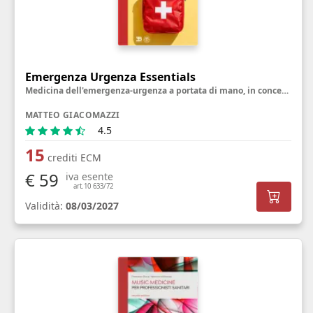
Emergenza Urgenza Essentials
Medicina dell'emergenza-urgenza a portata di mano, in concetti semplici, pratici e utili
MATTEO GIACOMAZZI
4.5
15
crediti ECM
€ 59
iva esente
art.10 633/72
Validità:
08/03/2027