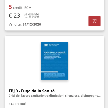
5
crediti ECM
€ 23
iva esente
art.10 633/72
Validità:
31/12/2026
EBJ 9 - Fuga dalla Sanità
Crisi del lavoro sanitario tra dimissioni silenziose, disimpegno emotivo e sfide per il benessere
CARLO DUÒ