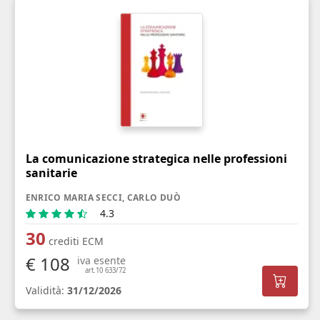
La comunicazione strategica nelle professioni
sanitarie
ENRICO MARIA SECCI, CARLO DUÒ
4.3
30
crediti ECM
€ 108
iva esente
art.10 633/72
Validità:
31/12/2026