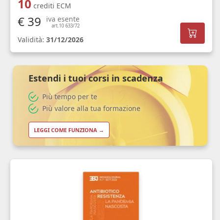
10
crediti ECM
€ 39
iva esente
art.10 633/72
Validità:
31/12/2026
Estendi i tuoi corsi in scadenza
Più tempo per te
Più valore alla tua formazione
LEGGI COME FUNZIONA →