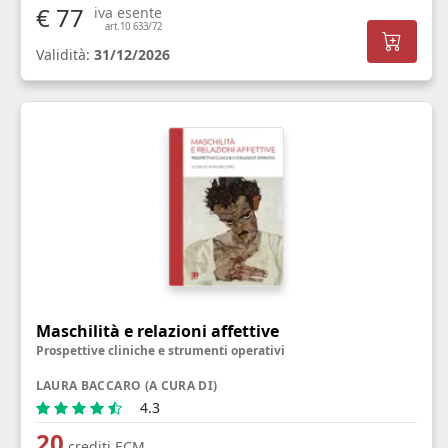
€ 77
iva esente
art.10 633/72
Validità:
31/12/2026
Maschilità e relazioni affettive
Prospettive cliniche e strumenti operativi
LAURA BACCARO (A CURA DI)
4.3
20
crediti ECM