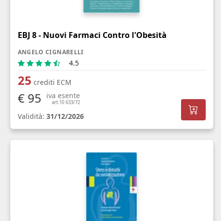
EBJ 8 - Nuovi Farmaci Contro l'Obesità
ANGELO CIGNARELLI
4.5
25
crediti ECM
€ 95
iva esente
art.10 633/72
Validità:
31/12/2026