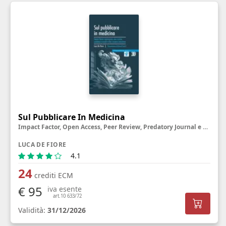
Sul Pubblicare In Medicina
Impact Factor, Open Access, Peer Review, Predatory Journal e altre creature misteriose
LUCA DE FIORE
4.1
24
crediti ECM
€ 95
iva esente
art.10 633/72
Validità:
31/12/2026