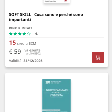
SOFT SKILL - Cosa sono e perché sono
importanti
RINO RUMIATI
4.1
15
crediti ECM
€ 59
iva esente
art.10 633/72
Validità:
31/12/2026