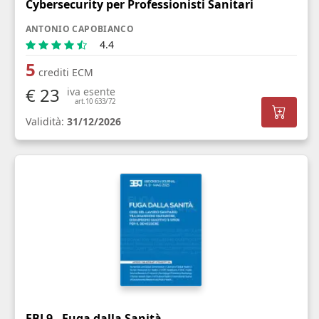
Cybersecurity per Professionisti Sanitari
ANTONIO CAPOBIANCO
4.4
5
crediti ECM
€ 23
iva esente
art.10 633/72
Validità:
31/12/2026
EBJ 9 - Fuga dalla Sanità