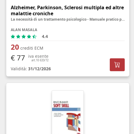
Alzheimer, Parkinson, Sclerosi multipla ed altre
malattie croniche
La necessità di un trattamento psicologico - Manuale pratico per personale sanitario, famigliari ed utenti
ALAN MASALA
4.4
20
crediti ECM
€ 77
iva esente
art.10 633/72
Validità:
31/12/2026