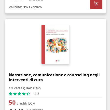
art.10 633/72
Validità:
31/12/2026
Narrazione, comunicazione e counseling negli
interventi di cura
SILVANA QUADRINO
4.3
50
crediti ECM
iva esente