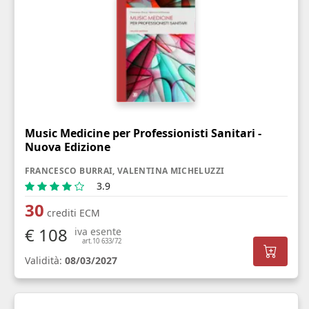
Music Medicine per Professionisti Sanitari -
Nuova Edizione
FRANCESCO BURRAI, VALENTINA MICHELUZZI
3.9
30
crediti ECM
€ 108
iva esente
art.10 633/72
Validità:
08/03/2027