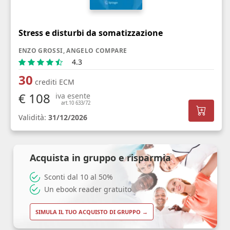
Stress e disturbi da somatizzazione
ENZO GROSSI, ANGELO COMPARE
4.3
30
crediti ECM
€ 108
iva esente
art.10 633/72
Validità:
31/12/2026
Acquista in gruppo e risparmia
Sconti dal 10 al 50%
Un ebook reader gratuito
SIMULA IL TUO ACQUISTO DI GRUPPO →