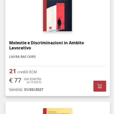
Molestie e Discriminazioni in Ambito
Lavorativo
LAURA BACCARO
21
crediti ECM
€ 77
iva esente
art.10 633/72
Validità:
31/05/2027