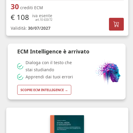
30
crediti ECM
€ 108
iva esente
art.10 633/72
Validità:
30/07/2027
ECM Intelligence è arrivato
Dialoga con il testo che
stai studiando
Apprendi dai tuoi errori
SCOPRI ECM INTELLIGENCE →