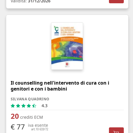
Validità:
31/12/2026
Il counselling nell'intervento di cura con i
genitori e con i bambini
SILVANA QUADRINO
4.3
20
crediti ECM
€ 77
iva esente
art.10 633/72