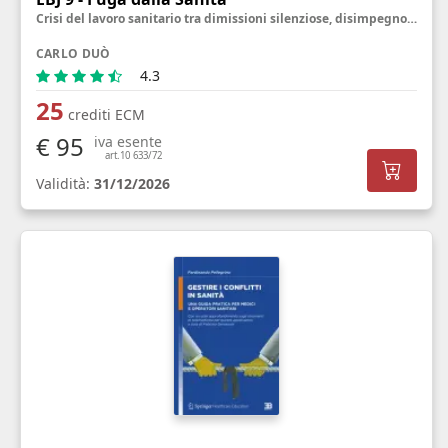
Crisi del lavoro sanitario tra dimissioni silenziose, disimpegno emotivo e sfide per il benessere
CARLO DUÒ
4.3
25
crediti ECM
€ 95
iva esente
art.10 633/72
Validità:
31/12/2026