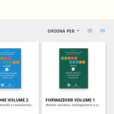
oghi di lavoro
Terapista occupazionale
zione
Veterinario - Igiene degli
allevamenti e delle produzioni
zootecniche
atologia
Veterinario - Igiene prod., trasf.,
ORDINA PER
commercial., conserv. e tras.
alimenti di origine animale e
derivati
Veterinario - sanità animale
NE VOLUME 2
FORMAZIONE VOLUME 1
Metodi esperienziali e consulenziali uno-a-uno
Metodi narrativi, immaginativi e simbolici