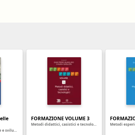
nell'ambiente e nei lu
Ortottista/assistente di oftalmologia
Tecnico della riabilita
Ostetrica/o
psichiatrica
Podologo
Tecnico di neurofisiop
Psicologo/a
Tecnico ortopedico
Psicoterapeuta
elle
FORMAZIONE VOLUME 3
FORMAZIO
Metodi didattici, casistici e tecnologici
Metodologie di valutazione e sviluppo della prestazione e del potenziale