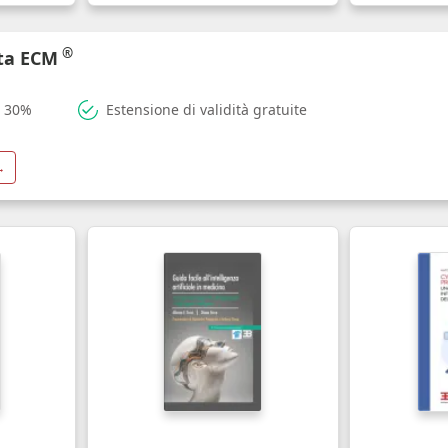
®
rta ECM
l 30%
Estensione di validità gratuite
→