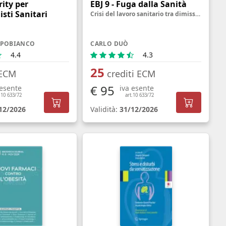
ity per
EBJ 9 - Fuga dalla Sanità
isti Sanitari
Crisi del lavoro sanitario tra dimissioni silenziose, disimpegno emotivo e sfide per il benessere
APOBIANCO
CARLO DUÒ
4.4
4.3
25
 ECM
crediti ECM
€ 95
 esente
iva esente
.10 633/72
art.10 633/72
12/2026
Validità:
31/12/2026