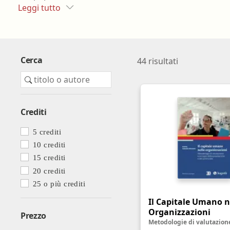
Leggi tutto
Farmacia ospedaliera
Farmacia territoriale
Fisico
Cerca
44
risultati
Fisioterapista
Igienista dentale
Crediti
5 crediti
10 crediti
15 crediti
20 crediti
25 o più crediti
Il Capitale Umano n
Organizzazioni
Prezzo