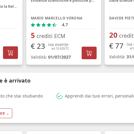
Evidenze scientifiche e politiche pubbliche, dal dibattito sul divieto alla riprogettazione delle piattaforme
Come migliorare in concreto la Relazione medico-paziente attraverso la Comunicazione
MARIO MARCELLO VERONA
4.7
20
5
credi
crediti ECM
€ 77
€ 23
iva
iva esente
art
art.10 633/72
Validità:
31/
Validità:
01/07/2027
e è arrivato
sto che stai studiando
Apprendi dai tuoi errori, personali
NCE →