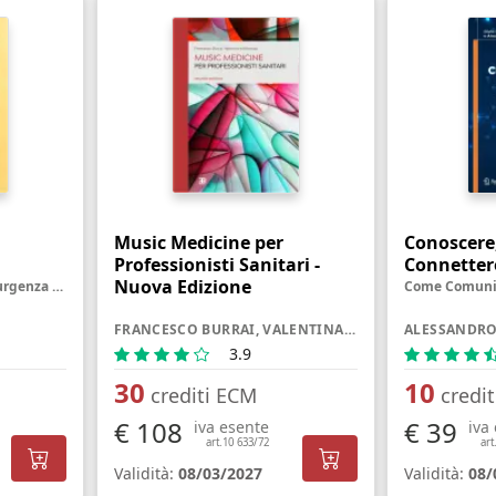
a
Music Medicine per
Conoscere
Professionisti Sanitari -
Connetter
Nuova Edizione
Medicina dell'emergenza-urgenza a portata di mano, in concetti semplici, pratici e utili
FRANCESCO BURRAI, VALENTINA MICHELUZZI
3.9
30
10
crediti ECM
credi
€ 108
€ 39
iva esente
iva
art.10 633/72
art
Validità:
08/03/2027
Validità:
08/