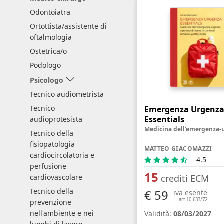
Odontoiatra
Ortottista/assistente di
oftalmologia
Ostetrica/o
Podologo
Psicologo
Tecnico audiometrista
Tecnico
Emergenza Urgenz
Essentials
audioprotesista
Tecnico della
fisiopatologia
MATTEO GIACOMAZZI
cardiocircolatoria e
4.5
perfusione
15
crediti ECM
cardiovascolare
Tecnico della
€ 59
iva esente
art.10 633/72
prevenzione
nell'ambiente e nei
Validità:
08/03/2027