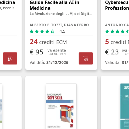
edicina
Guida Facile alla AI in
Cybersecur
Medicina
Profession
Impact Factor, Open Access, Peer Review, Predatory Journal e altre creature misteriose
La Rivoluzione degli LLM, dei Digital Twin e degli Agenti Intelligenti
ALBERTO E. TOZZI, DIANA FERRO
ANTONIO C
4.5
24
5
crediti ECM
crediti
€ 95
€ 23
iva esente
iva
art.10 633/72
art
Validità:
31/12/2026
Validità:
31/