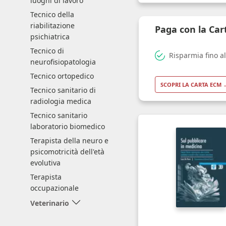
luoghi di lavoro
Tecnico della
riabilitazione
Paga con la Ca
psichiatrica
Tecnico di
Risparmia fino a
neurofisiopatologia
Tecnico ortopedico
SCOPRI LA CARTA ECM 
Tecnico sanitario di
radiologia medica
Tecnico sanitario
laboratorio biomedico
Terapista della neuro e
psicomotricità dell'età
evolutiva
Terapista
occupazionale
Veterinario