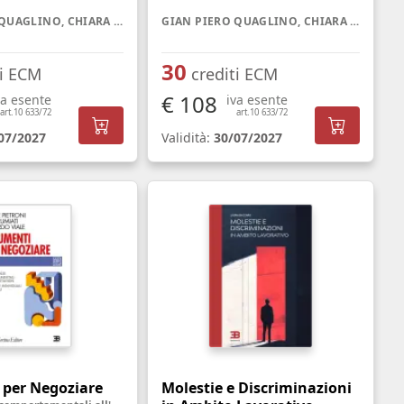
GIAN PIERO QUAGLINO, CHIARA GHISLIERI
GIAN PIERO QUAGLINO, CHIARA GHISLIERI
30
ti ECM
crediti ECM
€ 108
va esente
iva esente
art.10 633/72
art.10 633/72
07/2027
Validità:
30/07/2027
 per Negoziare
Molestie e Discriminazioni