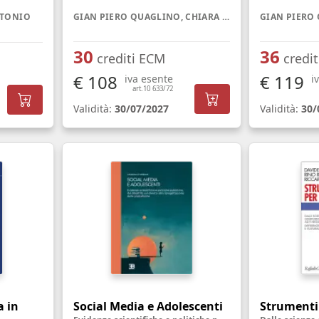
NTONIO
GIAN PIERO QUAGLINO, CHIARA GHISLIERI
30
36
crediti ECM
credi
€ 108
€ 119
iva esente
i
art.10 633/72
Validità:
30/07/2027
Validità:
30/
a in
Social Media e Adolescenti
Strumenti