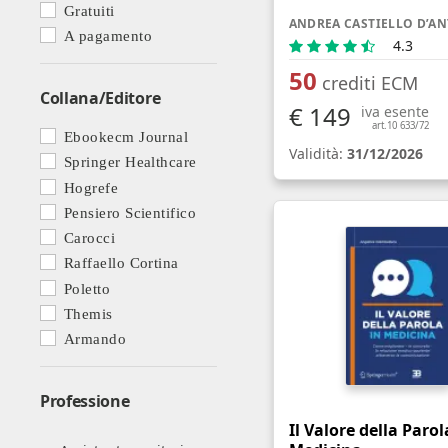
Gratuiti
ANDREA CASTIELLO D’A
A pagamento
4.3
50
crediti ECM
Collana/Editore
€ 149
iva esente
art.10 633/72
Ebookecm Journal
Validità:
31/12/2026
Springer Healthcare
Hogrefe
Pensiero Scientifico
Carocci
Raffaello Cortina
Poletto
Themis
Armando
Professione
Il Valore della Parol