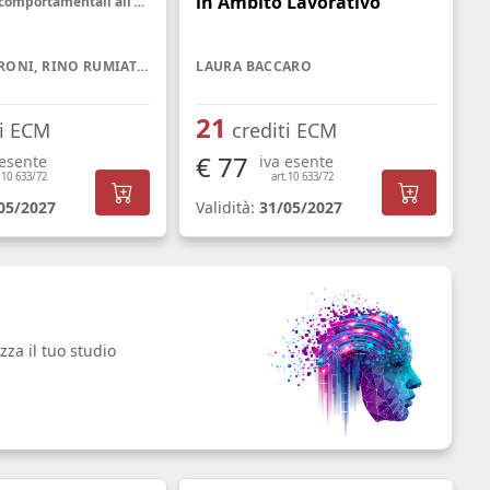
in Ambito Lavorativo
Dalle scienze comportamentali all'e-negotiation. Differenze individuali e culturali
DAVIDE PIETRONI, RINO RUMIATI, RICCARDO VIALE
LAURA BACCARO
21
ti ECM
crediti ECM
€ 77
 esente
iva esente
.10 633/72
art.10 633/72
05/2027
Validità:
31/05/2027
zza il tuo studio