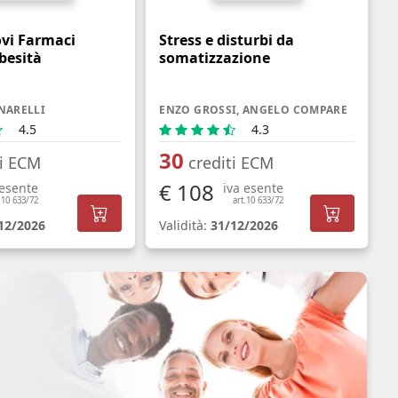
ovi Farmaci
Stress e disturbi da
besità
somatizzazione
NARELLI
ENZO GROSSI, ANGELO COMPARE
4.5
4.3
30
ti ECM
crediti ECM
€ 108
 esente
iva esente
.10 633/72
art.10 633/72
12/2026
Validità:
31/12/2026