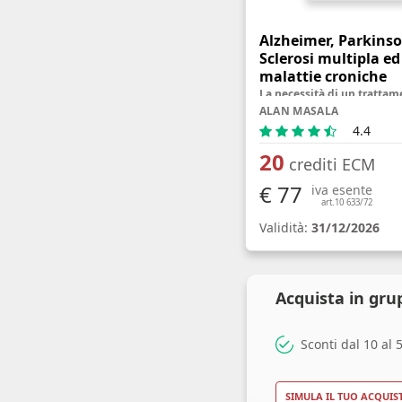
Alzheimer, Parkinso
Sclerosi multipla ed
malattie croniche
ALAN MASALA
4.4
20
crediti ECM
€ 77
iva esente
art.10 633/72
Validità:
31/12/2026
Acquista in gru
Sconti dal 10 al
SIMULA IL TUO ACQUIS