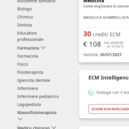
Medicina
Assistente sanitario
Biologo
Chimico
ANGELICA GIAMBELLUCA
Dietista
30
Educatore
crediti ECM
professionale
€ 108
iva esente
art.10 633/72
Farmacista
Validità:
30/07/2027
Farmacista
Fisico
Fisioterapista
ECM Intelligenc
Igienista dentale
Infermiere
Dialoga con il te
Infermiere pediatrico
Logopedista
SCOPRI ECM INTELLIGE
Massofisioterapista
Medico chirurgo