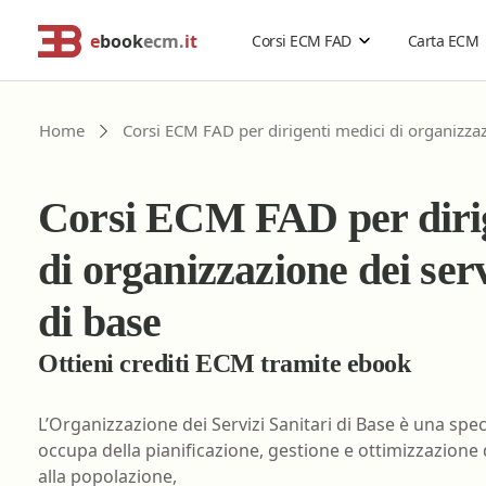
e
book
ecm.
it
Corsi ECM FAD
Carta ECM
Cerca corsi ECM o altro
Home
Corsi ECM FAD per dirigenti medici di organizzazi
Catalogo Generale
Professionisti della salute
Risoluzione problemi
Corsi ECM FAD per dirig
Estensione validità corsi ECM
Problemi accesso ebookecm.it
Catalogo per Professione
Acquisti di gruppo
Richiesta password temporanea
di organizzazione dei serv
Rimborso corsi ECM
Recupero email
Assistente sanitario
di base
Sostituzione password
Biologo
Ottieni crediti ECM tramite ebook
FAQ
- Domande frequenti
Chimico
L’Organizzazione dei Servizi Sanitari di Base è una spe
Dietista
occupa della pianificazione, gestione e ottimizzazione d
Educatore professionale
alla popolazione,