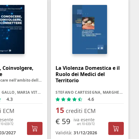
, Coinvolgere,
La Violenza Domestica e il
e
Ruolo dei Medici del
Territorio
Come Comunicare nell'ambito della Salute oggi
ALESSANDRO GALLO, MARIA VITTORIA VERGA FALZACAPPA, GIULIA RANCATI
STEFANO CARTESEGNA, MARGHERITA SARACENO
4.3
4.6
15
ti ECM
crediti ECM
€ 59
 esente
iva esente
.10 633/72
art.10 633/72
03/2027
Validità:
31/12/2026