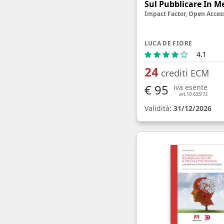
Sul Pubblicare In M
LUCA DE FIORE
4.1
24
crediti ECM
€ 95
iva esente
art.10 633/72
Validità:
31/12/2026