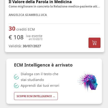
Il Valore della Parola in Medicina
Come migliorare in concreto la Relazione medico-paziente attraverso la Comunicazione
ANGELICA GIAMBELLUCA
30
crediti ECM
€ 108
iva esente
art.10 633/72
Validità:
30/07/2027
ECM Intelligence è arrivato
Dialoga con il testo che
stai studiando
Apprendi dai tuoi errori
SCOPRI ECM INTELLIGENCE →