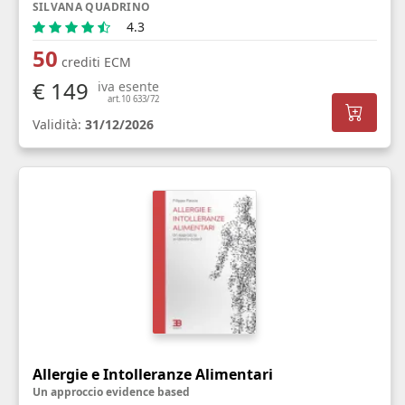
SILVANA QUADRINO
4.3
50
crediti ECM
€ 149
iva esente
art.10 633/72
Validità:
31/12/2026
Allergie e Intolleranze Alimentari
Un approccio evidence based