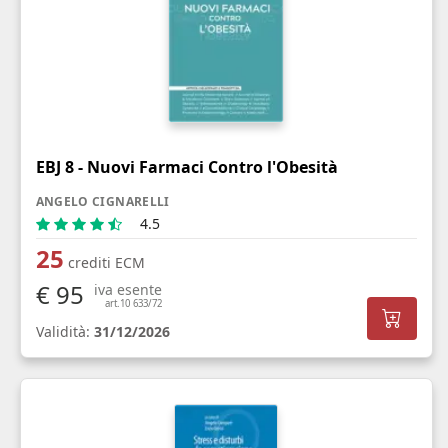
EBJ 8 - Nuovi Farmaci Contro l'Obesità
ANGELO CIGNARELLI
4.5
25
crediti ECM
€ 95
iva esente
art.10 633/72
Validità:
31/12/2026