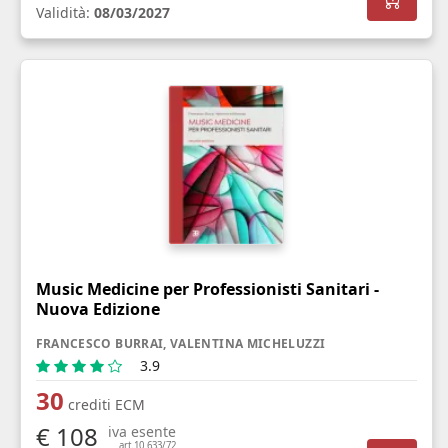
Validità:
08/03/2027
Music Medicine per Professionisti Sanitari -
Nuova Edizione
FRANCESCO BURRAI, VALENTINA MICHELUZZI
3.9
30
crediti ECM
€ 108
iva esente
art.10 633/72