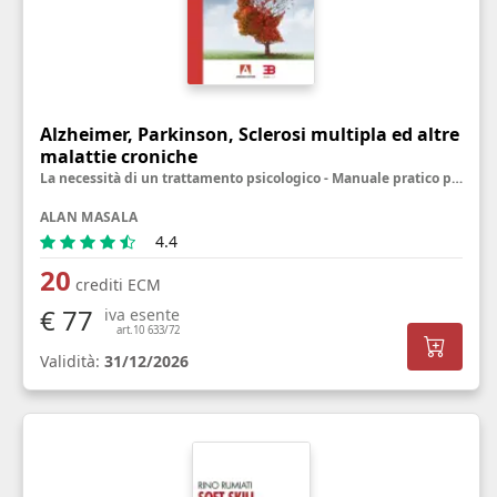
Alzheimer, Parkinson, Sclerosi multipla ed altre
malattie croniche
La necessità di un trattamento psicologico - Manuale pratico per personale sanitario, famigliari ed utenti
ALAN MASALA
4.4
20
crediti ECM
€ 77
iva esente
art.10 633/72
Validità:
31/12/2026