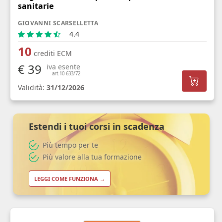
sanitarie
GIOVANNI SCARSELLETTA
4.4
10
crediti ECM
€ 39
iva esente
art.10 633/72
Validità:
31/12/2026
Estendi i tuoi corsi in scadenza
Più tempo per te
Più valore alla tua formazione
LEGGI COME FUNZIONA →