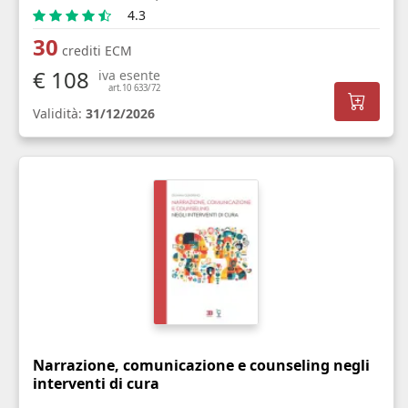
4.3
30
crediti ECM
€ 108
iva esente
art.10 633/72
Validità:
31/12/2026
Narrazione, comunicazione e counseling negli
interventi di cura