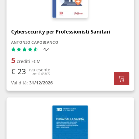
Cybersecurity per Professionisti Sanitari
ANTONIO CAPOBIANCO
4.4
5
crediti ECM
€ 23
iva esente
art.10 633/72
Validità:
31/12/2026