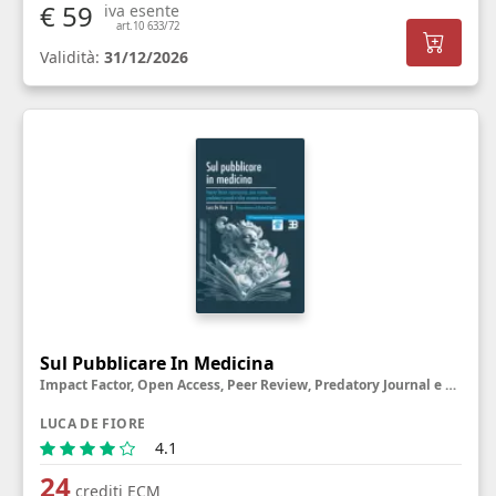
€ 59
iva esente
art.10 633/72
Validità:
31/12/2026
Sul Pubblicare In Medicina
Impact Factor, Open Access, Peer Review, Predatory Journal e altre creature misteriose
LUCA DE FIORE
4.1
24
crediti ECM