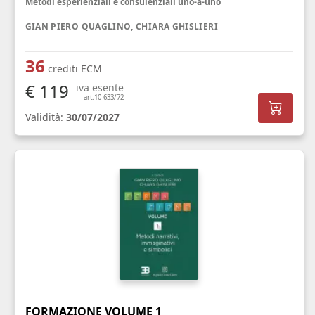
Metodi esperienziali e consulenziali uno-a-uno
GIAN PIERO QUAGLINO, CHIARA GHISLIERI
36
crediti ECM
€ 119
iva esente
art.10 633/72
Validità:
30/07/2027
FORMAZIONE VOLUME 1