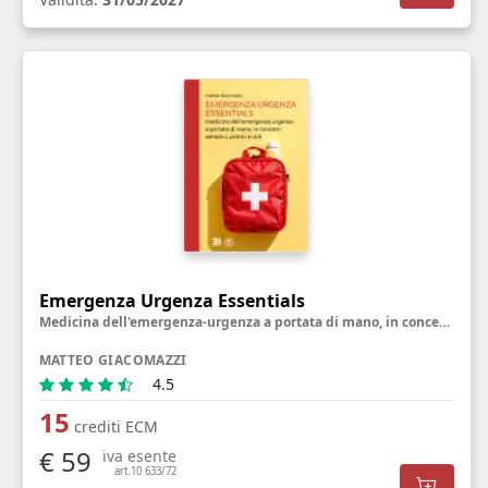
Emergenza Urgenza Essentials
Medicina dell'emergenza-urgenza a portata di mano, in concetti semplici, pratici e utili
MATTEO GIACOMAZZI
4.5
15
crediti ECM
€ 59
iva esente
art.10 633/72