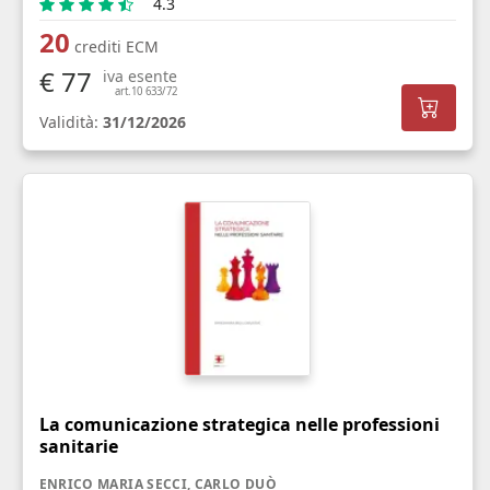
4.3
20
crediti ECM
€ 77
iva esente
art.10 633/72
Validità:
31/12/2026
La comunicazione strategica nelle professioni
sanitarie
ENRICO MARIA SECCI, CARLO DUÒ