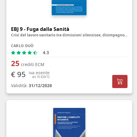
EBJ 9 - Fuga dalla Sanità
Crisi del lavoro sanitario tra dimissioni silenziose, disimpegno emotivo e sfide per il benessere
CARLO DUÒ
4.3
25
crediti ECM
€ 95
iva esente
art.10 633/72
Validità:
31/12/2026