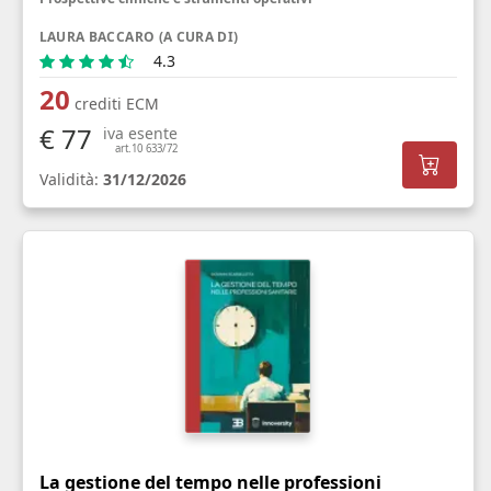
LAURA BACCARO (A CURA DI)
4.3
20
crediti ECM
€ 77
iva esente
art.10 633/72
Validità:
31/12/2026
La gestione del tempo nelle professioni