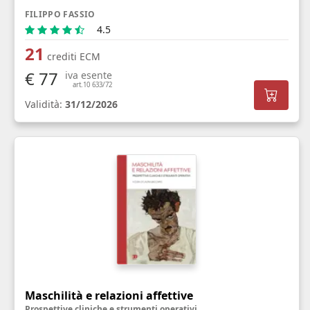
FILIPPO FASSIO
4.5
21
crediti ECM
€ 77
iva esente
art.10 633/72
Validità:
31/12/2026
Maschilità e relazioni affettive
Prospettive cliniche e strumenti operativi