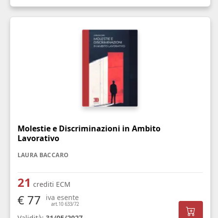
Molestie e Discriminazioni in Ambito
Lavorativo
LAURA BACCARO
21
crediti ECM
€ 77
iva esente
art.10 633/72
Validità:
31/05/2027