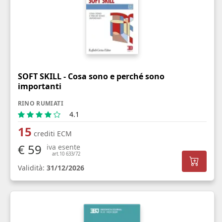
SOFT SKILL - Cosa sono e perché sono
importanti
RINO RUMIATI
4.1
15
crediti ECM
€ 59
iva esente
art.10 633/72
Validità:
31/12/2026