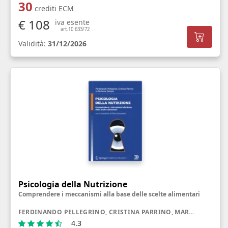
30
crediti ECM
€ 108
iva esente
art.10 633/72
Validità:
31/12/2026
Psicologia della Nutrizione
Comprendere i meccanismi alla base delle scelte alimentari
FERDINANDO PELLEGRINO, CRISTINA PARRINO, MARIANNA PASQUA
4.3