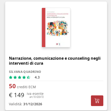
Narrazione, comunicazione e counseling negli
interventi di cura
SILVANA QUADRINO
4.3
50
crediti ECM
€ 149
iva esente
art.10 633/72
Validità:
31/12/2026