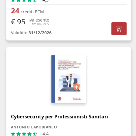
24
crediti ECM
€ 95
iva esente
art.10 633/72
Validità:
31/12/2026
Cybersecurity per Professionisti Sanitari
ANTONIO CAPOBIANCO
4.4