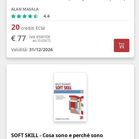
ALAN MASALA
4.4
20
crediti ECM
€ 77
iva esente
art.10 633/72
Validità:
31/12/2026
SOFT SKILL - Cosa sono e perché sono