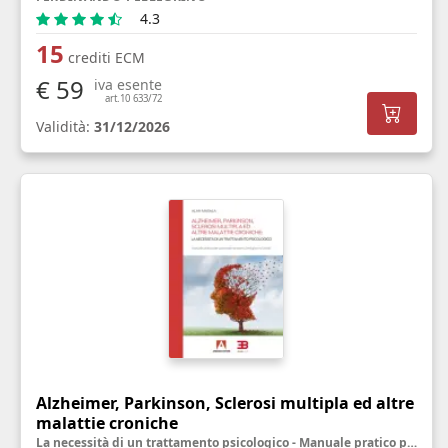
4.3
15
crediti ECM
€ 59
iva esente
art.10 633/72
Validità:
31/12/2026
Alzheimer, Parkinson, Sclerosi multipla ed altre
malattie croniche
La necessità di un trattamento psicologico - Manuale pratico per personale sanitario, famigliari ed utenti