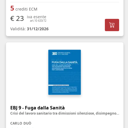
5
crediti ECM
€ 23
iva esente
art.10 633/72
Validità:
31/12/2026
EBJ 9 - Fuga dalla Sanità
Crisi del lavoro sanitario tra dimissioni silenziose, disimpegno emotivo e sfide per il benessere
CARLO DUÒ