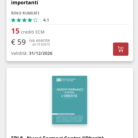
importanti
RINO RUMIATI
4.1
15
crediti ECM
€ 59
iva esente
art.10 633/72
Validità:
31/12/2026