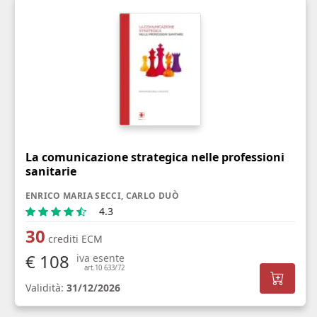
La comunicazione strategica nelle professioni
sanitarie
ENRICO MARIA SECCI, CARLO DUÒ
4.3
30
crediti ECM
€ 108
iva esente
art.10 633/72
Validità:
31/12/2026