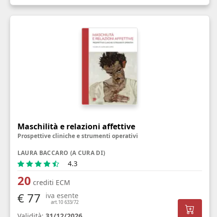
Maschilità e relazioni affettive
Prospettive cliniche e strumenti operativi
LAURA BACCARO (A CURA DI)
4.3
20
crediti ECM
€ 77
iva esente
art.10 633/72
Validità:
31/12/2026