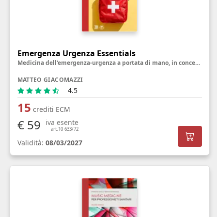
Emergenza Urgenza Essentials
Medicina dell'emergenza-urgenza a portata di mano, in concetti semplici, pratici e utili
MATTEO GIACOMAZZI
4.5
15
crediti ECM
€ 59
iva esente
art.10 633/72
Validità:
08/03/2027