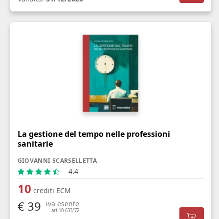
La gestione del tempo nelle professioni
sanitarie
GIOVANNI SCARSELLETTA
4.4
10
crediti ECM
€ 39
iva esente
art.10 633/72