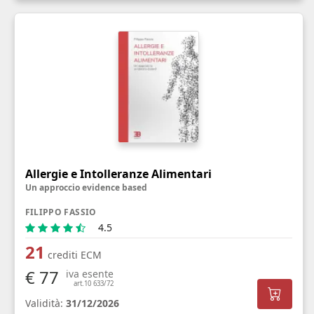
Allergie e Intolleranze Alimentari
Un approccio evidence based
FILIPPO FASSIO
4.5
21
crediti ECM
€ 77
iva esente
art.10 633/72
Validità:
31/12/2026