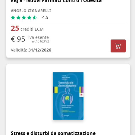
EBJ 8 - Nuovi Farmaci Contro l'Obesità
ANGELO CIGNARELLI
4.5
25
crediti ECM
€ 95
iva esente
art.10 633/72
Validità:
31/12/2026
Stress e disturbi da somatizzazione