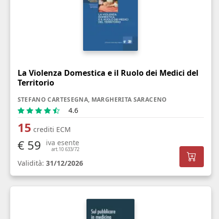
La Violenza Domestica e il Ruolo dei Medici del
Territorio
STEFANO CARTESEGNA, MARGHERITA SARACENO
4.6
15
crediti ECM
€ 59
iva esente
art.10 633/72
Validità:
31/12/2026