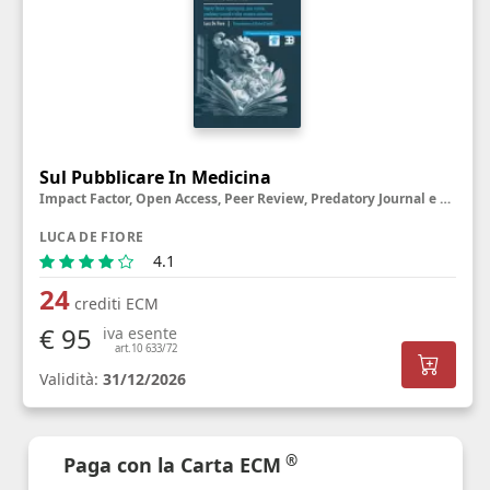
Sul Pubblicare In Medicina
Impact Factor, Open Access, Peer Review, Predatory Journal e altre creature misteriose
LUCA DE FIORE
4.1
24
crediti ECM
€ 95
iva esente
art.10 633/72
Validità:
31/12/2026
®
Paga con la Carta ECM