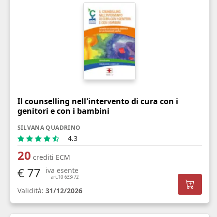
Il counselling nell'intervento di cura con i
genitori e con i bambini
SILVANA QUADRINO
4.3
20
crediti ECM
€ 77
iva esente
art.10 633/72
Validità:
31/12/2026