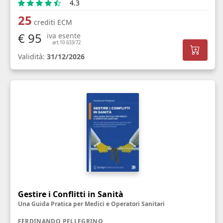
4.3
25
crediti ECM
€ 95
iva esente
art.10 633/72
Validità:
31/12/2026
Gestire i Conflitti in Sanità
Una Guida Pratica per Medici e Operatori Sanitari
FERDINANDO PELLEGRINO