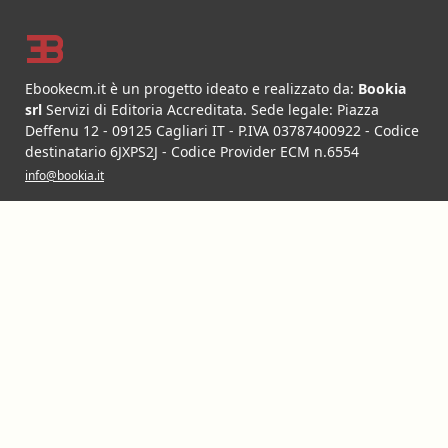
Ebookecm.it è un progetto ideato e realizzato da:
Bookia
srl
Servizi di Editoria Accreditata
.
Sede legale:
Piazza
Deffenu 12
-
09125
Cagliari
IT
- P.IVA
03787400922
- Codice
destinatario 6JXPS2J - Codice Provider ECM n.6554
info@bookia.it
LINK UTILI
Corsi ECM FAD
Pubblica con noi
Carta ECM
Lavora con noi
Chi Siamo
Partner
News