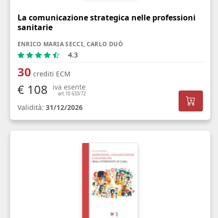
La comunicazione strategica nelle professioni
sanitarie
ENRICO MARIA SECCI, CARLO DUÒ
4.3
30
crediti ECM
€ 108
iva esente
art.10 633/72
Validità:
31/12/2026