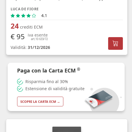
LUCA DE FIORE
4.1
24
crediti ECM
€ 95
iva esente
art.10 633/72
Validità:
31/12/2026
®
Paga con la Carta ECM
Risparmia fino al 30%
Estensione di validità gratuite
SCOPRI LA CARTA ECM →