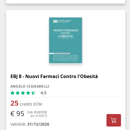
EBJ 8 - Nuovi Farmaci Contro l'Obesità
ANGELO CIGNARELLI
4.5
25
crediti ECM
€ 95
iva esente
art.10 633/72
Validità:
31/12/2026