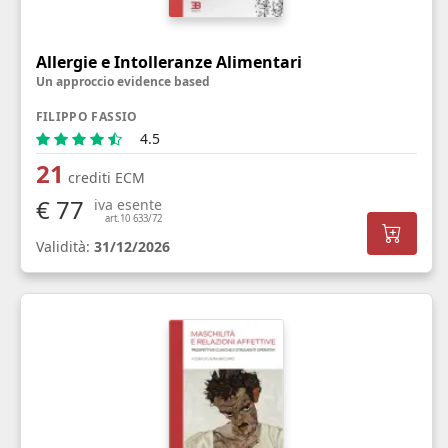
Allergie e Intolleranze Alimentari
Un approccio evidence based
FILIPPO FASSIO
4.5
21
crediti ECM
€ 77
iva esente
art.10 633/72
Validità:
31/12/2026