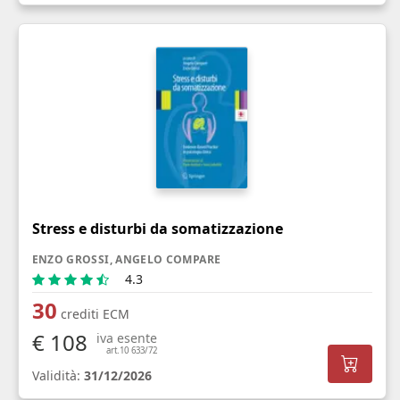
Stress e disturbi da somatizzazione
ENZO GROSSI, ANGELO COMPARE
4.3
30
crediti ECM
€ 108
iva esente
art.10 633/72
Validità:
31/12/2026