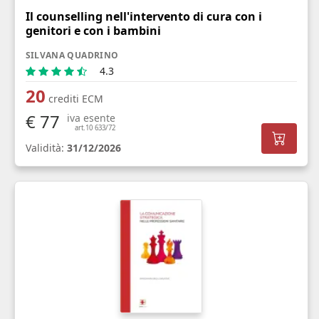
Il counselling nell'intervento di cura con i
genitori e con i bambini
SILVANA QUADRINO
4.3
20
crediti ECM
€ 77
iva esente
art.10 633/72
Validità:
31/12/2026