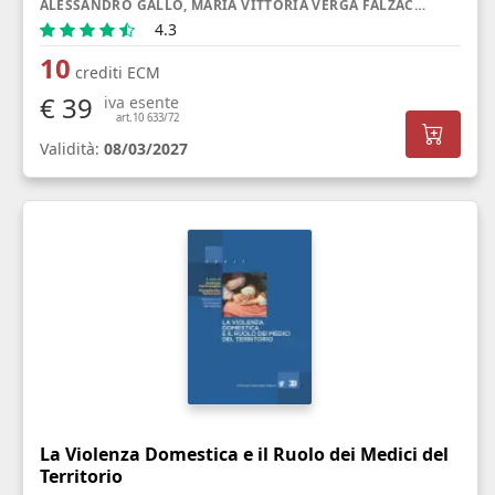
ALESSANDRO GALLO, MARIA VITTORIA VERGA FALZACAPPA, GIULIA RANCATI
4.3
10
crediti ECM
€ 39
iva esente
art.10 633/72
Validità:
08/03/2027
La Violenza Domestica e il Ruolo dei Medici del
Territorio