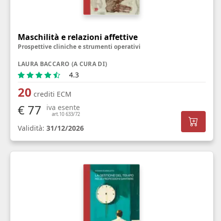
Maschilità e relazioni affettive
Prospettive cliniche e strumenti operativi
LAURA BACCARO (A CURA DI)
4.3
20
crediti ECM
€ 77
iva esente
art.10 633/72
Validità:
31/12/2026