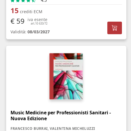
4.5
15
crediti ECM
€ 59
iva esente
art.10 633/72
Validità:
08/03/2027
Music Medicine per Professionisti Sanitari -
Nuova Edizione
FRANCESCO BURRAI, VALENTINA MICHELUZZI