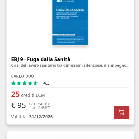
EBJ 9 - Fuga dalla Sanità
Crisi del lavoro sanitario tra dimissioni silenziose, disimpegno emotivo e sfide per il benessere
CARLO DUÒ
4.3
25
crediti ECM
€ 95
iva esente
art.10 633/72
Validità:
31/12/2026