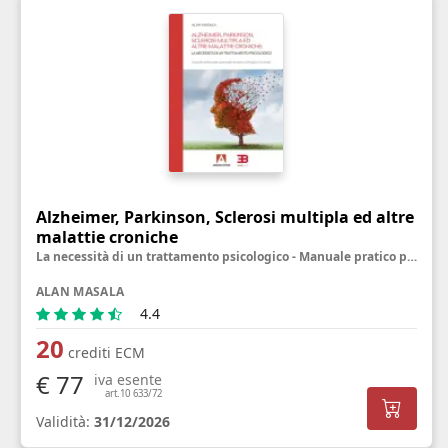
Alzheimer, Parkinson, Sclerosi multipla ed altre
malattie croniche
La necessità di un trattamento psicologico - Manuale pratico per personale sanitario, famigliari ed utenti
ALAN MASALA
4.4
20
crediti ECM
€ 77
iva esente
art.10 633/72
Validità:
31/12/2026