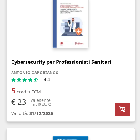
Cybersecurity per Professionisti Sanitari
ANTONIO CAPOBIANCO
4.4
5
crediti ECM
€ 23
iva esente
art.10 633/72
Validità:
31/12/2026