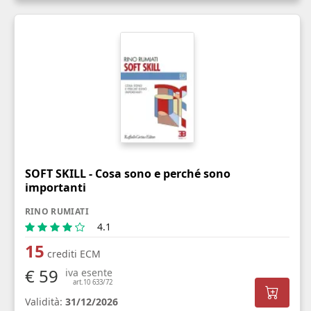
SOFT SKILL - Cosa sono e perché sono
importanti
RINO RUMIATI
4.1
15
crediti ECM
€ 59
iva esente
art.10 633/72
Validità:
31/12/2026