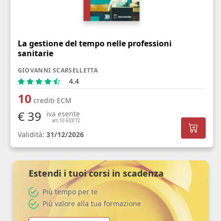
La gestione del tempo nelle professioni
sanitarie
GIOVANNI SCARSELLETTA
4.4
10
crediti ECM
€ 39
iva esente
art.10 633/72
Validità:
31/12/2026
Estendi i tuoi corsi in scadenza
Più tempo per te
Più valore alla tua formazione