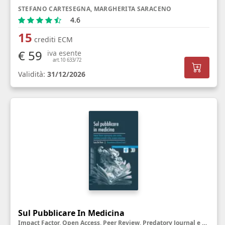
STEFANO CARTESEGNA, MARGHERITA SARACENO
4.6
15
crediti ECM
€ 59
iva esente
art.10 633/72
Validità:
31/12/2026
Sul Pubblicare In Medicina
Impact Factor, Open Access, Peer Review, Predatory Journal e altre creature misteriose