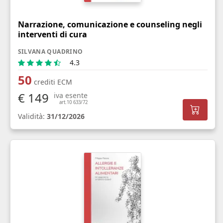
Narrazione, comunicazione e counseling negli
interventi di cura
SILVANA QUADRINO
4.3
50
crediti ECM
€ 149
iva esente
art.10 633/72
Validità:
31/12/2026