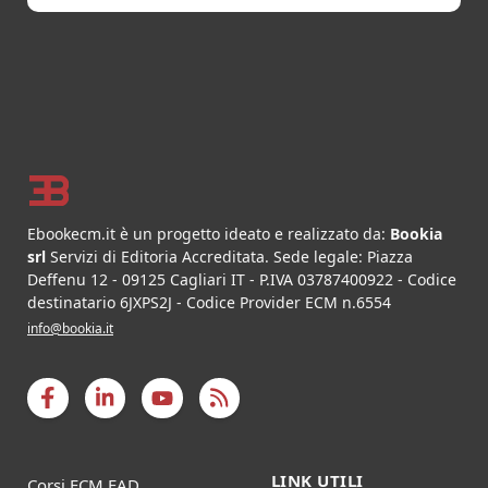
Footer
Ebookecm.it è un progetto ideato e realizzato da:
Bookia
srl
Servizi di Editoria Accreditata
.
Sede legale:
Piazza
Deffenu 12
-
09125
Cagliari
IT
- P.IVA
03787400922
- Codice
destinatario 6JXPS2J - Codice Provider ECM n.6554
info@bookia.it
LINK UTILI
Corsi ECM FAD