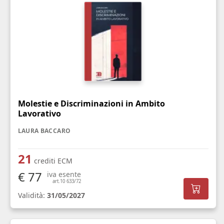
Molestie e Discriminazioni in Ambito
Lavorativo
LAURA BACCARO
21
crediti ECM
€ 77
iva esente
art.10 633/72
Validità:
31/05/2027