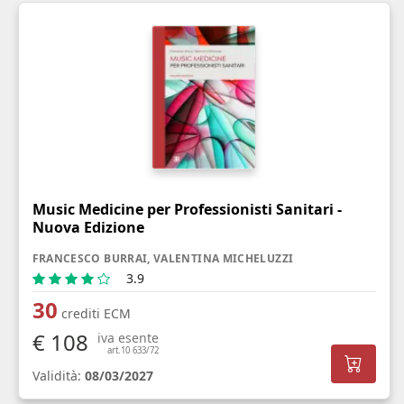
Music Medicine per Professionisti Sanitari -
Nuova Edizione
FRANCESCO BURRAI, VALENTINA MICHELUZZI
3.9
30
crediti ECM
€ 108
iva esente
art.10 633/72
Validità:
08/03/2027