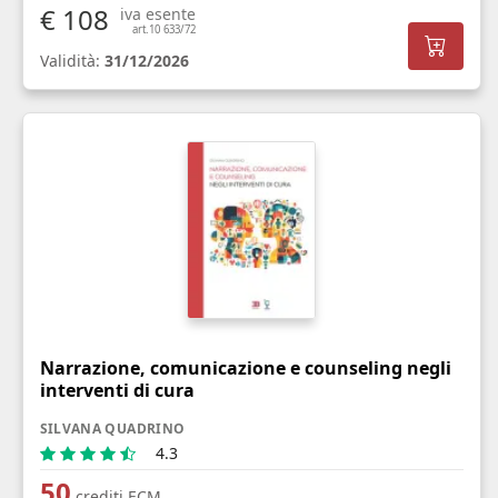
€ 108
iva esente
art.10 633/72
Validità:
31/12/2026
Narrazione, comunicazione e counseling negli
interventi di cura
SILVANA QUADRINO
4.3
50
crediti ECM