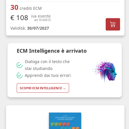
30
crediti ECM
€ 108
iva esente
art.10 633/72
Validità:
30/07/2027
ECM Intelligence è arrivato
Dialoga con il testo che
stai studiando
Apprendi dai tuoi errori
SCOPRI ECM INTELLIGENCE →