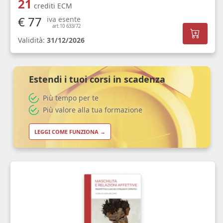
21
crediti ECM
€ 77
iva esente
art.10 633/72
Validità:
31/12/2026
Estendi i tuoi corsi in scadenza
Più tempo per te
Più valore alla tua formazione
LEGGI COME FUNZIONA →