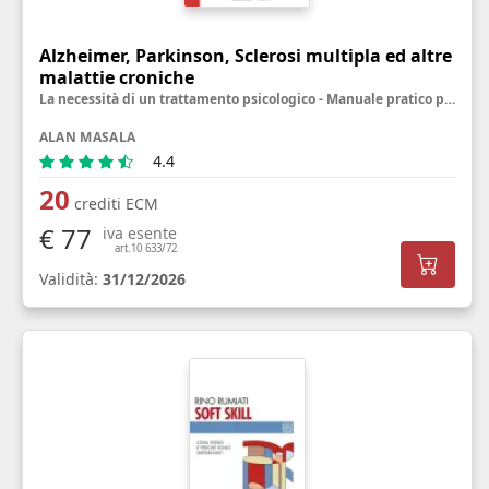
Alzheimer, Parkinson, Sclerosi multipla ed altre
malattie croniche
La necessità di un trattamento psicologico - Manuale pratico per personale sanitario, famigliari ed utenti
ALAN MASALA
4.4
20
crediti ECM
€ 77
iva esente
art.10 633/72
Validità:
31/12/2026