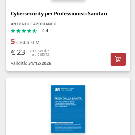
Cybersecurity per Professionisti Sanitari
ANTONIO CAPOBIANCO
4.4
5
crediti ECM
€ 23
iva esente
art.10 633/72
Validità:
31/12/2026