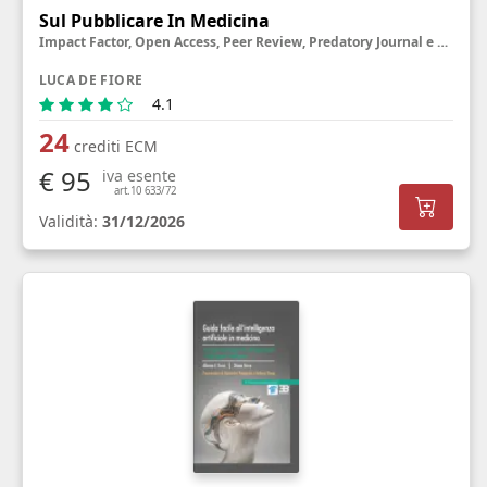
Sul Pubblicare In Medicina
Impact Factor, Open Access, Peer Review, Predatory Journal e altre creature misteriose
LUCA DE FIORE
4.1
24
crediti ECM
€ 95
iva esente
art.10 633/72
Validità:
31/12/2026