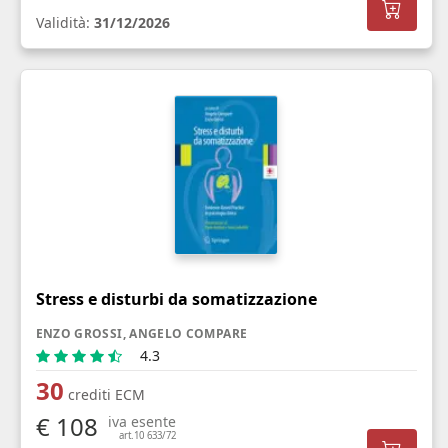
Validità:
31/12/2026
Stress e disturbi da somatizzazione
ENZO GROSSI, ANGELO COMPARE
4.3
30
crediti ECM
€ 108
iva esente
art.10 633/72