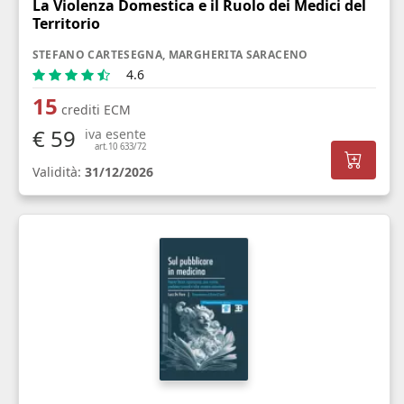
La Violenza Domestica e il Ruolo dei Medici del
Territorio
STEFANO CARTESEGNA, MARGHERITA SARACENO
4.6
15
crediti ECM
€ 59
iva esente
art.10 633/72
Validità:
31/12/2026