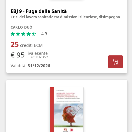
EBJ 9 - Fuga dalla Sanità
Crisi del lavoro sanitario tra dimissioni silenziose, disimpegno emotivo e sfide per il benessere
CARLO DUÒ
4.3
25
crediti ECM
€ 95
iva esente
art.10 633/72
Validità:
31/12/2026