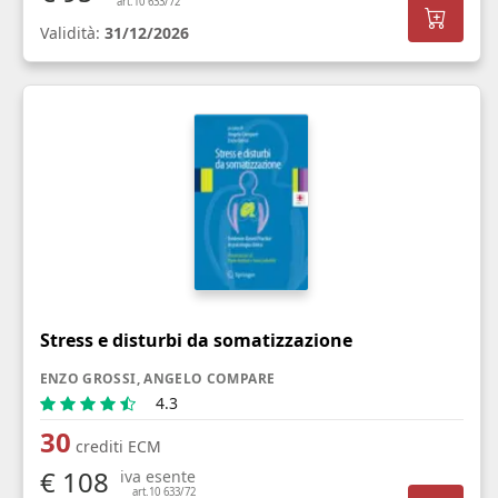
art.10 633/72
Validità:
31/12/2026
Stress e disturbi da somatizzazione
ENZO GROSSI, ANGELO COMPARE
4.3
30
crediti ECM
€ 108
iva esente
art.10 633/72