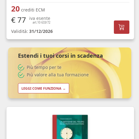
20
crediti ECM
€ 77
iva esente
art.10 633/72
Validità:
31/12/2026
Estendi i tuoi corsi in scadenza
Più tempo per te
Più valore alla tua formazione
LEGGI COME FUNZIONA →