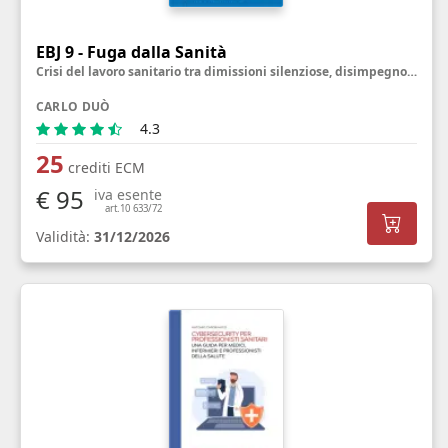
EBJ 9 - Fuga dalla Sanità
Crisi del lavoro sanitario tra dimissioni silenziose, disimpegno emotivo e sfide per il benessere
CARLO DUÒ
4.3
25
crediti ECM
€ 95
iva esente
art.10 633/72
Validità:
31/12/2026