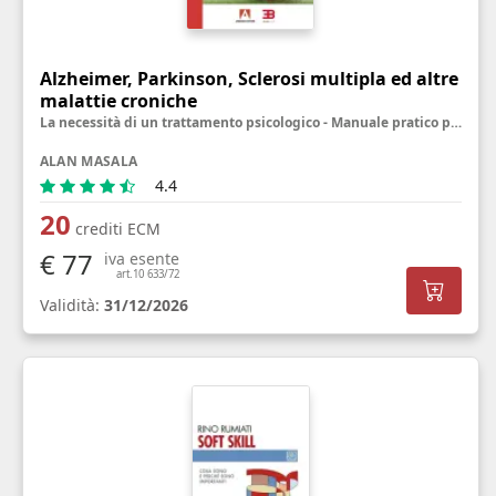
Alzheimer, Parkinson, Sclerosi multipla ed altre
malattie croniche
La necessità di un trattamento psicologico - Manuale pratico per personale sanitario, famigliari ed utenti
ALAN MASALA
4.4
20
crediti ECM
€ 77
iva esente
art.10 633/72
Validità:
31/12/2026