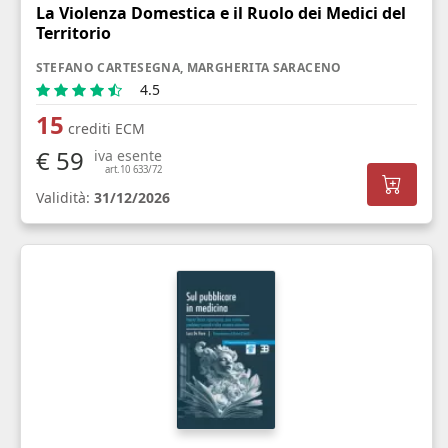
La Violenza Domestica e il Ruolo dei Medici del
Territorio
STEFANO CARTESEGNA, MARGHERITA SARACENO
4.5
15
crediti ECM
€ 59
iva esente
art.10 633/72
Validità:
31/12/2026