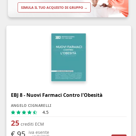
SIMULA IL TUO ACQUISTO DI GRUPPO →
EBJ 8 - Nuovi Farmaci Contro l'Obesità
ANGELO CIGNARELLI
4.5
25
crediti ECM
€ 95
iva esente