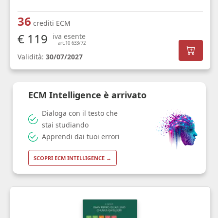
36
crediti ECM
€ 119
iva esente
art.10 633/72
Validità:
30/07/2027
ECM Intelligence è arrivato
Dialoga con il testo che
stai studiando
Apprendi dai tuoi errori
SCOPRI ECM INTELLIGENCE →