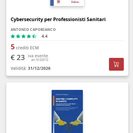
Cybersecurity per Professionisti Sanitari
ANTONIO CAPOBIANCO
4.4
5
crediti ECM
€ 23
iva esente
art.10 633/72
Validità:
31/12/2026