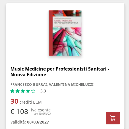
Music Medicine per Professionisti Sanitari -
Nuova Edizione
FRANCESCO BURRAI, VALENTINA MICHELUZZI
3.9
30
crediti ECM
€ 108
iva esente
art.10 633/72
Validità:
08/03/2027