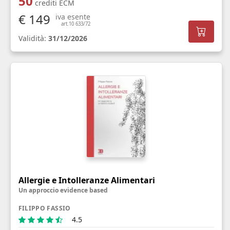
50
crediti ECM
€ 149
iva esente
art.10 633/72
Validità:
31/12/2026
Allergie e Intolleranze Alimentari
Un approccio evidence based
FILIPPO FASSIO
4.5