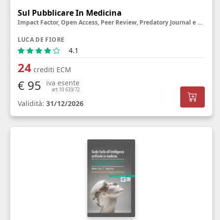
Sul Pubblicare In Medicina
Impact Factor, Open Access, Peer Review, Predatory Journal e altre creature misteriose
LUCA DE FIORE
4.1
24
crediti ECM
€ 95
iva esente
art.10 633/72
Validità:
31/12/2026