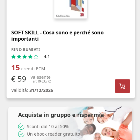
SOFT SKILL - Cosa sono e perché sono
importanti
RINO RUMIATI
4.1
15
crediti ECM
€ 59
iva esente
art.10 633/72
Validità:
31/12/2026
Acquista in gruppo e risparmia
Sconti dal 10 al 50%
Un ebook reader gratuito