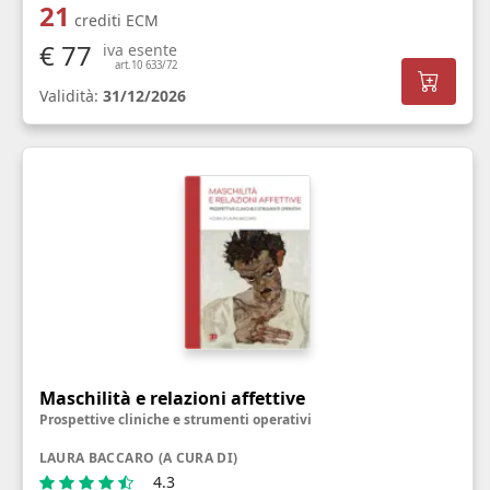
21
crediti ECM
€ 77
iva esente
art.10 633/72
Validità:
31/12/2026
Maschilità e relazioni affettive
Prospettive cliniche e strumenti operativi
LAURA BACCARO (A CURA DI)
4.3