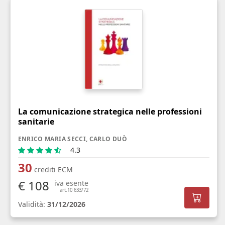
La comunicazione strategica nelle professioni
sanitarie
ENRICO MARIA SECCI, CARLO DUÒ
4.3
30
crediti ECM
€ 108
iva esente
art.10 633/72
Validità:
31/12/2026