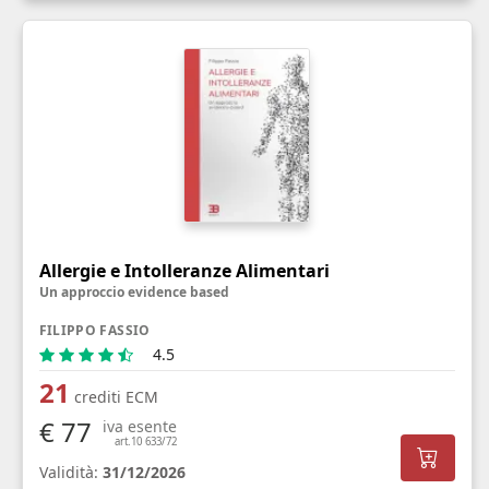
Allergie e Intolleranze Alimentari
Un approccio evidence based
FILIPPO FASSIO
4.5
21
crediti ECM
€ 77
iva esente
art.10 633/72
Validità:
31/12/2026