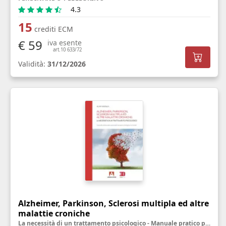
4.3
15
crediti ECM
€ 59
iva esente
art.10 633/72
Validità:
31/12/2026
Alzheimer, Parkinson, Sclerosi multipla ed altre
malattie croniche
La necessità di un trattamento psicologico - Manuale pratico per personale sanitario, famigliari ed utenti