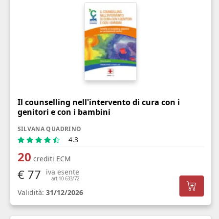
Il counselling nell'intervento di cura con i
genitori e con i bambini
SILVANA QUADRINO
4.3
20
crediti ECM
€ 77
iva esente
art.10 633/72
Validità:
31/12/2026