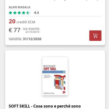
ALAN MASALA
4.4
20
crediti ECM
€ 77
iva esente
art.10 633/72
Validità:
31/12/2026
SOFT SKILL - Cosa sono e perché sono