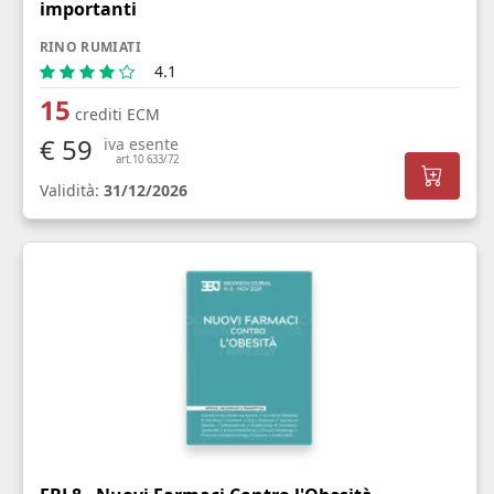
importanti
RINO RUMIATI
4.1
15
crediti ECM
€ 59
iva esente
art.10 633/72
Validità:
31/12/2026