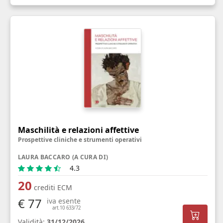
Maschilità e relazioni affettive
Prospettive cliniche e strumenti operativi
LAURA BACCARO (A CURA DI)
4.3
20
crediti ECM
€ 77
iva esente
art.10 633/72
Validità:
31/12/2026