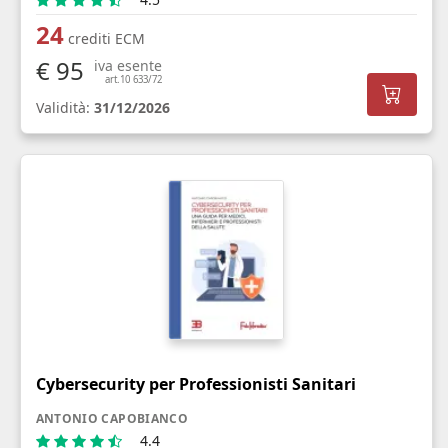
24
crediti ECM
€ 95
iva esente
art.10 633/72
Validità:
31/12/2026
Cybersecurity per Professionisti Sanitari
ANTONIO CAPOBIANCO
4.4