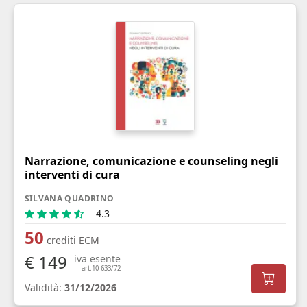
Narrazione, comunicazione e counseling negli
interventi di cura
SILVANA QUADRINO
4.3
50
crediti ECM
€ 149
iva esente
art.10 633/72
Validità:
31/12/2026