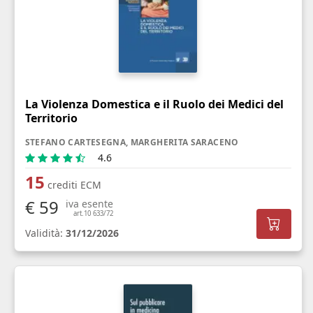
La Violenza Domestica e il Ruolo dei Medici del
Territorio
STEFANO CARTESEGNA, MARGHERITA SARACENO
4.6
15
crediti ECM
€ 59
iva esente
art.10 633/72
Validità:
31/12/2026