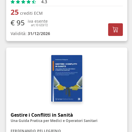
4.3
25
crediti ECM
€ 95
iva esente
art.10 633/72
Validità:
31/12/2026
Gestire i Conflitti in Sanità
Una Guida Pratica per Medici e Operatori Sanitari
FERDINANDO PELLEGRINO