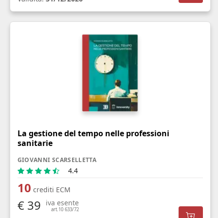
La gestione del tempo nelle professioni
sanitarie
GIOVANNI SCARSELLETTA
4.4
10
crediti ECM
€ 39
iva esente
art.10 633/72