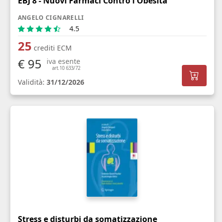
EBJ 8 - Nuovi Farmaci Contro l'Obesità
ANGELO CIGNARELLI
4.5
25
crediti ECM
€ 95
iva esente
art.10 633/72
Validità:
31/12/2026
Stress e disturbi da somatizzazione