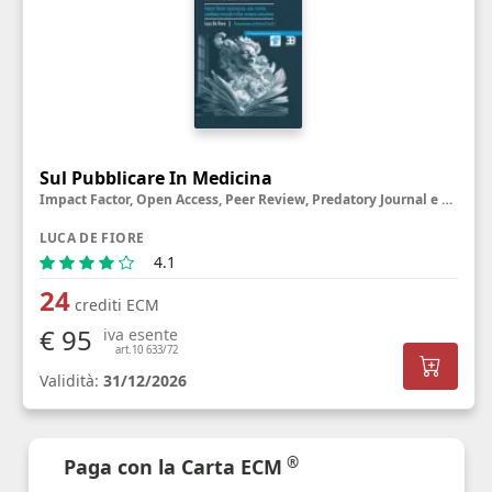
Sul Pubblicare In Medicina
Impact Factor, Open Access, Peer Review, Predatory Journal e altre creature misteriose
LUCA DE FIORE
4.1
24
crediti ECM
€ 95
iva esente
art.10 633/72
Validità:
31/12/2026
®
Paga con la Carta ECM