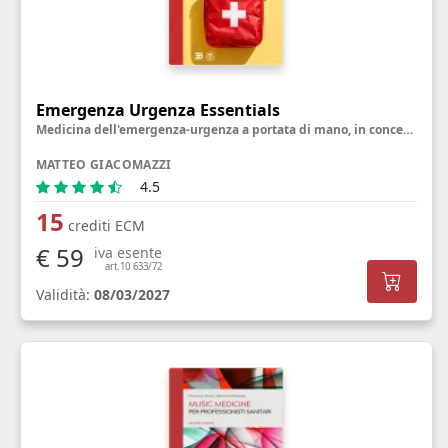
Emergenza Urgenza Essentials
Medicina dell'emergenza-urgenza a portata di mano, in concetti semplici, pratici e utili
MATTEO GIACOMAZZI
4.5
15
crediti ECM
€ 59
iva esente
art.10 633/72
Validità:
08/03/2027