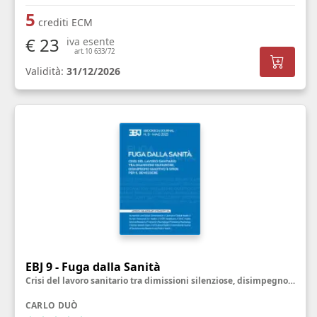
5
crediti ECM
€ 23
iva esente
art.10 633/72
Validità:
31/12/2026
EBJ 9 - Fuga dalla Sanità
Crisi del lavoro sanitario tra dimissioni silenziose, disimpegno emotivo e sfide per il benessere
CARLO DUÒ