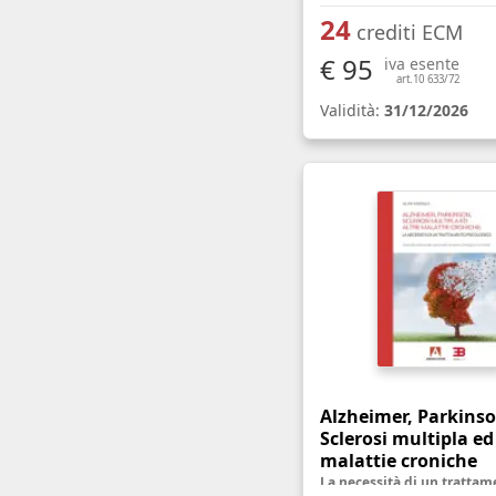
24
crediti ECM
€ 95
iva esente
art.10 633/72
Validità:
31/12/2026
Alzheimer, Parkinso
Sclerosi multipla ed
malattie croniche