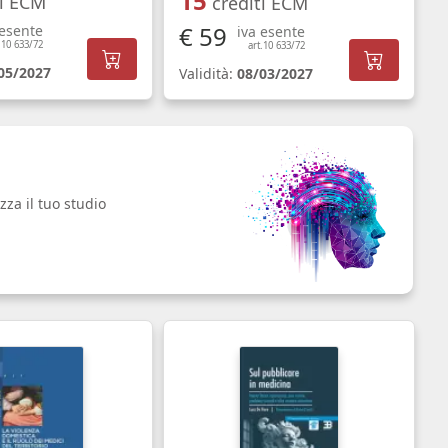
15
ti ECM
crediti ECM
€ 59
 esente
iva esente
.10 633/72
art.10 633/72
05/2027
Validità:
08/03/2027
zza il tuo studio