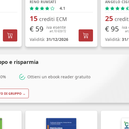
RINO RUMIATI
ANGELO CIG
4.1
15
25
crediti ECM
credi
€ 59
€ 95
iva esente
iva
art.10 633/72
art
Validità:
31/12/2026
Validità:
31/
ppo e risparmia
 50%
Ottieni un ebook reader gratuito
TO DI GRUPPO →