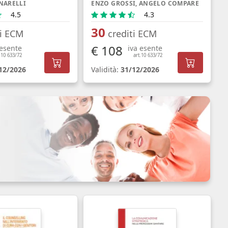
NARELLI
ENZO GROSSI, ANGELO COMPARE
4.5
4.3
30
ti ECM
crediti ECM
€ 108
 esente
iva esente
.10 633/72
art.10 633/72
12/2026
Validità:
31/12/2026