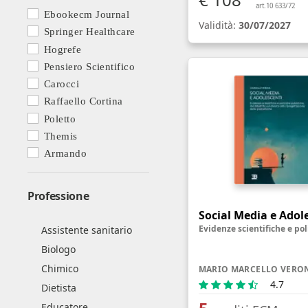
art.10 633/72
Ebookecm Journal
Validità:
30/07/2027
Springer Healthcare
Hogrefe
Pensiero Scientifico
Carocci
Raffaello Cortina
Poletto
Themis
Armando
Professione
Social Media e Adol
Assistente sanitario
Biologo
Chimico
MARIO MARCELLO VERO
4.7
Dietista
Educatore