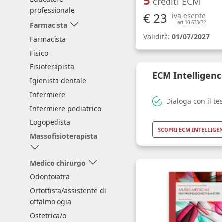
5
crediti ECM
professionale
€ 23
iva esente
art.10 633/72
Farmacista
Validità:
01/07/2027
Farmacista
Fisico
Fisioterapista
ECM Intelligenc
Igienista dentale
Infermiere
Dialoga con il te
Infermiere pediatrico
Logopedista
SCOPRI ECM INTELLIGE
Massofisioterapista
Medico chirurgo
Odontoiatra
Ortottista/assistente di
oftalmologia
Ostetrica/o