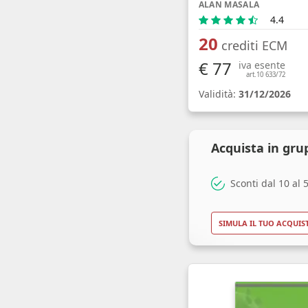
ALAN MASALA
4.4
20
crediti ECM
€ 77
iva esente
art.10 633/72
Validità:
31/12/2026
Acquista in gru
Sconti dal 10 al
SIMULA IL TUO ACQUIS