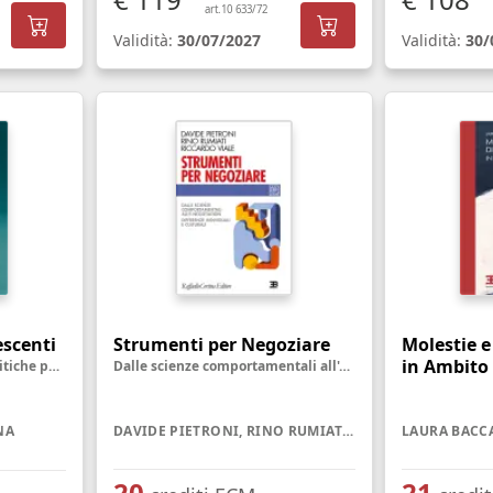
art.10 633/72
Validità:
30/07/2027
Validità:
30/
escenti
Strumenti per Negoziare
Molestie e
in Ambito
Evidenze scientifiche e politiche pubbliche, dal dibattito sul divieto alla riprogettazione delle piattaforme
Dalle scienze comportamentali all'e-negotiation. Differenze individuali e culturali
NA
DAVIDE PIETRONI, RINO RUMIATI, RICCARDO VIALE
LAURA BACC
20
21