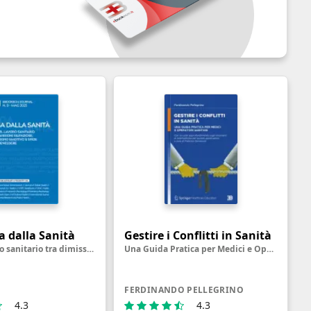
ga dalla Sanità
Gestire i Conflitti in Sanità
Crisi del lavoro sanitario tra dimissioni silenziose, disimpegno emotivo e sfide per il benessere
Una Guida Pratica per Medici e Operatori Sanitari
FERDINANDO PELLEGRINO
4.3
4.3