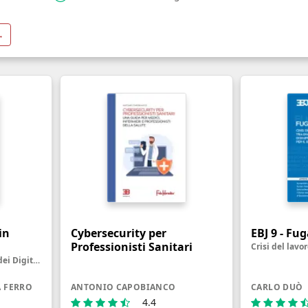
→
in
Cybersecurity per
EBJ 9 - Fu
Professionisti Sanitari
La Rivoluzione degli LLM, dei Digital Twin e degli Agenti Intelligenti
A FERRO
ANTONIO CAPOBIANCO
CARLO DUÒ
4.4