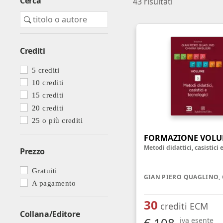
Cerca
43
risultati
Farmacia ospedaliera
Farmacia territoriale
Fisico
Crediti
Fisioterapista
5 crediti
Igienista dentale
10 crediti
15 crediti
20 crediti
25 o più crediti
FORMAZIONE VOLU
Prezzo
Gratuiti
A pagamento
30
crediti ECM
Collana/Editore
€ 108
iva esente