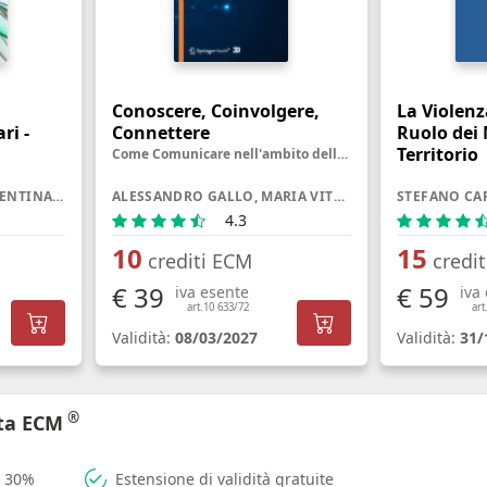
Conoscere, Coinvolgere,
La Violenz
ri -
Connettere
Ruolo dei 
Territorio
Come Comunicare nell'ambito della Salute oggi
FRANCESCO BURRAI, VALENTINA MICHELUZZI
ALESSANDRO GALLO, MARIA VITTORIA VERGA FALZACAPPA, GIULIA RANCATI
4.3
10
15
crediti ECM
credi
€ 39
€ 59
iva esente
iva
art.10 633/72
art
Validità:
08/03/2027
Validità:
31/
®
rta ECM
l 30%
Estensione di validità gratuite