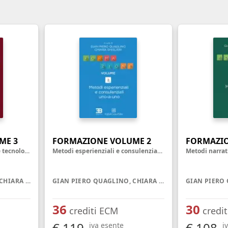
nell'ambiente e nei lu
Ortottista/assistente di oftalmologia
Tecnico della riabilita
Ostetrica/o
psichiatrica
Podologo
Tecnico di neurofisiop
Psicologo/a
Tecnico ortopedico
Psicoterapeuta
ME 3
FORMAZIONE VOLUME 2
FORMAZIO
Metodi didattici, casistici e tecnologici
Metodi esperienziali e consulenziali uno-a-uno
GIAN PIERO QUAGLINO, CHIARA GHISLIERI
GIAN PIERO QUAGLINO, CHIARA GHISLIERI
36
30
crediti ECM
credi
€ 119
€ 108
iva esente
i