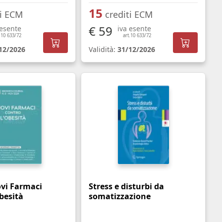
15
ti ECM
crediti ECM
€ 59
 esente
iva esente
.10 633/72
art.10 633/72
12/2026
Validità:
31/12/2026
ovi Farmaci
Stress e disturbi da
besità
somatizzazione