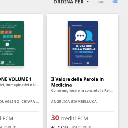
ORDINA PER
oghi di lavoro
Terapista occupazionale
zione
Veterinario - Igiene degli
allevamenti e delle produzioni
zootecniche
atologia
Veterinario - Igiene prod., trasf.,
commercial., conserv. e tras.
alimenti di origine animale e
derivati
Veterinario - sanità animale
NE VOLUME 1
Il Valore della Parola in
Medicina
Metodi narrativi, immaginativi e simbolici
Come migliorare in concreto la Relazione medico-paziente attraverso la Comunicazione
GIAN PIERO QUAGLINO, CHIARA GHISLIERI
ANGELICA GIAMBELLUCA
30
ti ECM
crediti ECM
€ 108
va esente
iva esente