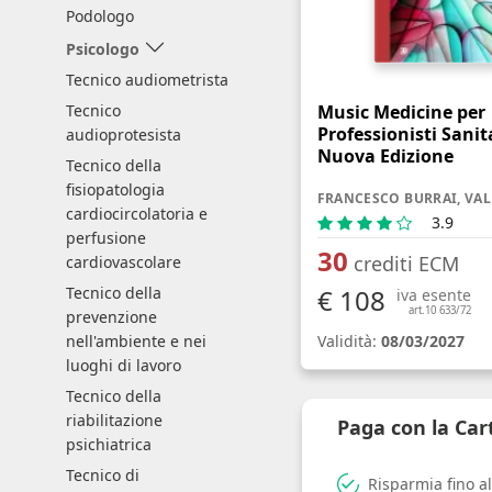
Podologo
Psicologo
Tecnico audiometrista
Music Medicine per
Tecnico
Professionisti Sanita
audioprotesista
Nuova Edizione
Tecnico della
fisiopatologia
cardiocircolatoria e
3.9
perfusione
30
crediti ECM
cardiovascolare
€ 108
Tecnico della
iva esente
art.10 633/72
prevenzione
Validità:
08/03/2027
nell'ambiente e nei
luoghi di lavoro
Tecnico della
riabilitazione
Paga con la Ca
psichiatrica
Tecnico di
Risparmia fino a