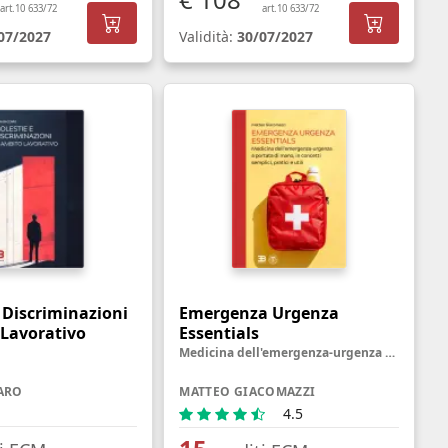
art.10 633/72
art.10 633/72
07/2027
Validità:
30/07/2027
 Discriminazioni
Emergenza Urgenza
 Lavorativo
Essentials
Medicina dell'emergenza-urgenza a portata di mano, in concetti semplici, pratici e utili
ARO
MATTEO GIACOMAZZI
4.5