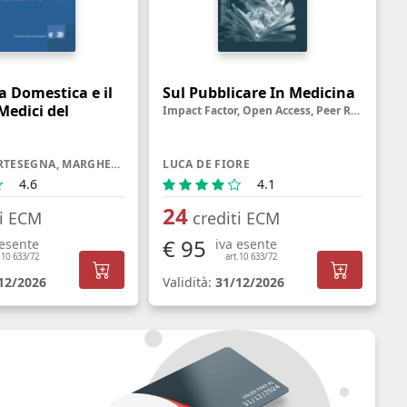
a Domestica e il
Sul Pubblicare In Medicina
Medici del
Impact Factor, Open Access, Peer Review, Predatory Journal e altre creature misteriose
STEFANO CARTESEGNA, MARGHERITA SARACENO
LUCA DE FIORE
4.6
4.1
24
ti ECM
crediti ECM
€ 95
 esente
iva esente
.10 633/72
art.10 633/72
12/2026
Validità:
31/12/2026