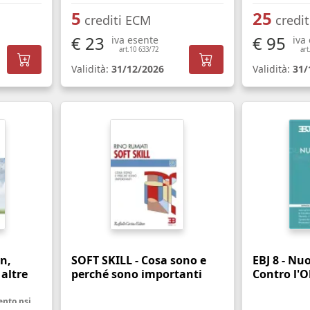
5
25
crediti ECM
credi
€ 23
€ 95
iva esente
iva
art.10 633/72
art
Validità:
31/12/2026
Validità:
31/
n,
SOFT SKILL - Cosa sono e
EBJ 8 - Nu
 altre
perché sono importanti
Contro l'O
La necessità di un trattamento psicologico - Manuale pratico per personale sanitario, famigliari ed utenti