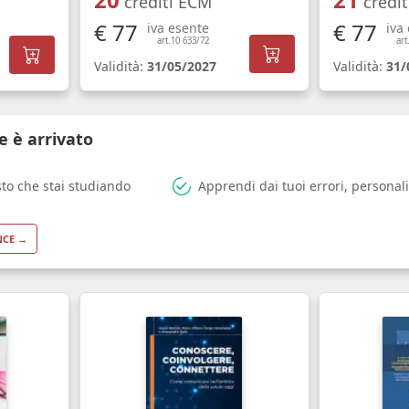
crediti ECM
credi
€ 77
€ 77
iva esente
iva
art.10 633/72
art
Validità:
31/05/2027
Validità:
31/
e è arrivato
sto che stai studiando
Apprendi dai tuoi errori, personali
NCE →