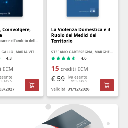
, Coinvolgere,
La Violenza Domestica e il
e
Ruolo dei Medici del
Territorio
Come Comunicare nell'ambito della Salute oggi
ALESSANDRO GALLO, MARIA VITTORIA VERGA FALZACAPPA, GIULIA RANCATI
STEFANO CARTESEGNA, MARGHERITA SARACENO
4.3
4.6
15
ti ECM
crediti ECM
€ 59
 esente
iva esente
.10 633/72
art.10 633/72
03/2027
Validità:
31/12/2026