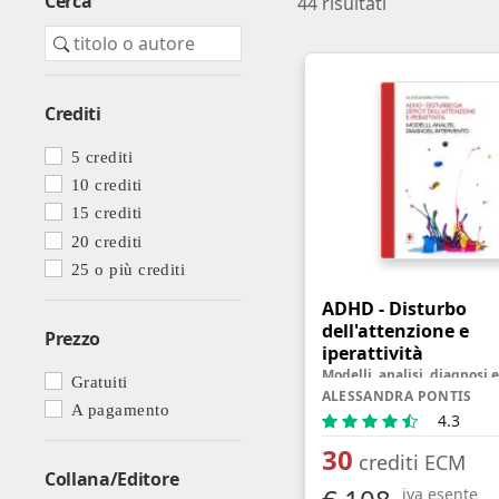
Cerca
44
risultati
Farmacia ospedaliera
Farmacia territoriale
Fisico
Crediti
Fisioterapista
5 crediti
Igienista dentale
10 crediti
15 crediti
20 crediti
25 o più crediti
ADHD - Disturbo
dell'attenzione e
Prezzo
iperattività
Gratuiti
ALESSANDRA PONTIS
A pagamento
4.3
30
crediti ECM
Collana/Editore
iva esente