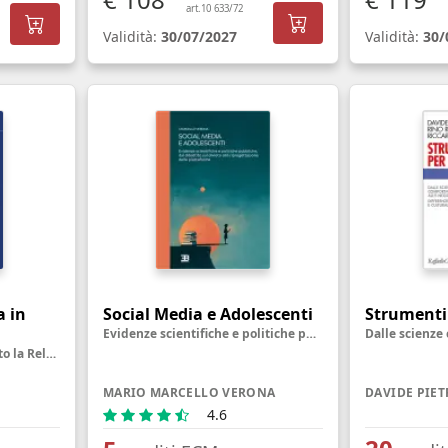
art.10 633/72
Validità:
30/07/2027
Validità:
30/
a in
Social Media e Adolescenti
Strumenti
Evidenze scientifiche e politiche pubbliche, dal dibattito sul divieto alla riprogettazione delle piattaforme
Come migliorare in concreto la Relazione medico-paziente attraverso la Comunicazione
MARIO MARCELLO VERONA
4.6