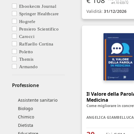
€ 108
art.10 633/72
Ebookecm Journal
Validità:
31/12/2026
Springer Healthcare
Hogrefe
Pensiero Scientifico
Carocci
Raffaello Cortina
Poletto
Themis
Armando
Professione
Il Valore della Parol
Medicina
Assistente sanitario
Biologo
Chimico
ANGELICA GIAMBELLUCA
Dietista
Educatore