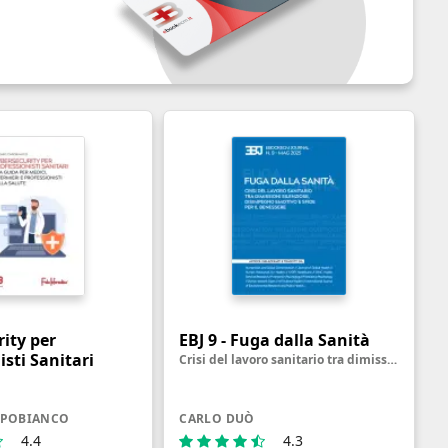
ity per
EBJ 9 - Fuga dalla Sanità
isti Sanitari
Crisi del lavoro sanitario tra dimissioni silenziose, disimpegno emotivo e sfide per il benessere
APOBIANCO
CARLO DUÒ
4.4
4.3