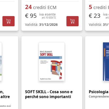
24
5
crediti ECM
crediti
€ 95
€ 23
iva esente
iva
art.10 633/72
art
Validità:
31/12/2026
Validità:
31/
n,
SOFT SKILL - Cosa sono e
Psicologia
 altre
perché sono importanti
La necessità di un trattamento psicologico - Manuale pratico per personale sanitario, famigliari ed utenti