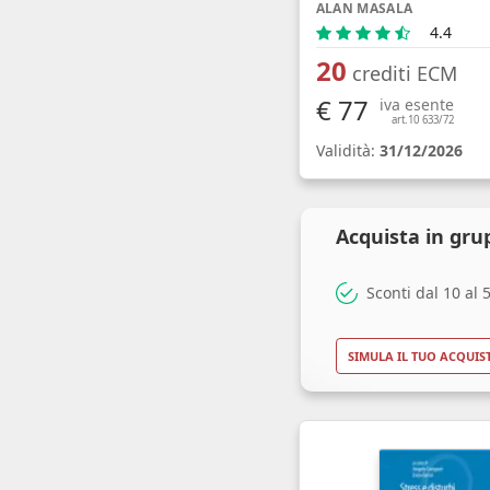
ALAN MASALA
4.4
20
crediti ECM
€ 77
iva esente
art.10 633/72
Validità:
31/12/2026
Acquista in gru
Sconti dal 10 al
SIMULA IL TUO ACQUIS