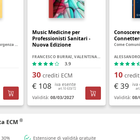
a
Music Medicine per
Conoscere
Professionisti Sanitari -
Connetter
Nuova Edizione
Medicina dell'emergenza-urgenza a portata di mano, in concetti semplici, pratici e utili
FRANCESCO BURRAI, VALENTINA MICHELUZZI
3.9
30
10
crediti ECM
credi
€ 108
€ 39
iva esente
iva
art.10 633/72
art
Validità:
08/03/2027
Validità:
08/
®
rta ECM
l 30%
Estensione di validità gratuite