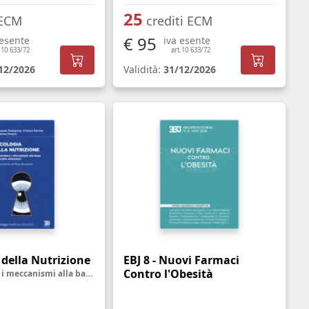
25
 ECM
crediti ECM
€ 95
 esente
iva esente
.10 633/72
art.10 633/72
12/2026
Validità:
31/12/2026
 della Nutrizione
EBJ 8 - Nuovi Farmaci
Contro l'Obesità
Comprendere i meccanismi alla base delle scelte alimentari