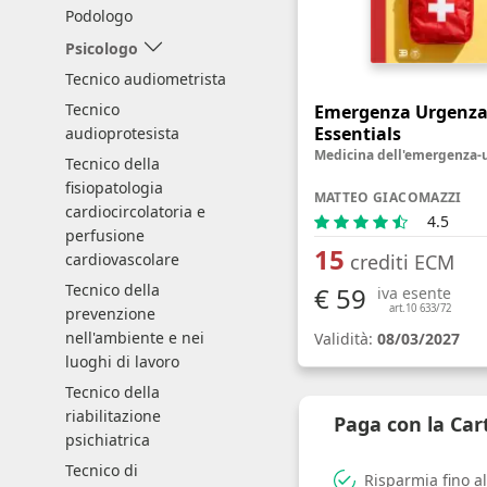
Podologo
Psicologo
Tecnico audiometrista
Tecnico
Emergenza Urgenz
Essentials
audioprotesista
Tecnico della
fisiopatologia
MATTEO GIACOMAZZI
cardiocircolatoria e
4.5
perfusione
15
crediti ECM
cardiovascolare
Tecnico della
€ 59
iva esente
art.10 633/72
prevenzione
nell'ambiente e nei
Validità:
08/03/2027
luoghi di lavoro
Tecnico della
riabilitazione
Paga con la Ca
psichiatrica
Tecnico di
Risparmia fino a