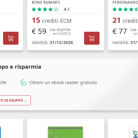
RINO RUMIATI
4.1
15
21
crediti ECM
credi
€ 59
€ 77
iva esente
iva
art.10 633/72
art
Validità:
31/12/2026
Validità:
31/
ppo e risparmia
 50%
Ottieni un ebook reader gratuito
TO DI GRUPPO →