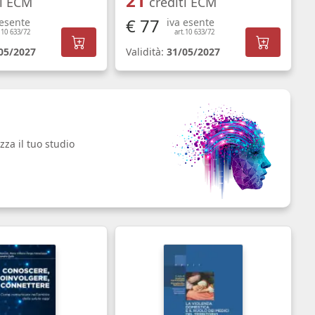
21
ti ECM
crediti ECM
€ 77
 esente
iva esente
.10 633/72
art.10 633/72
05/2027
Validità:
31/05/2027
zza il tuo studio