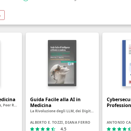
→
edicina
Guida Facile alla AI in
Cybersecur
Medicina
Profession
Impact Factor, Open Access, Peer Review, Predatory Journal e altre creature misteriose
La Rivoluzione degli LLM, dei Digital Twin e degli Agenti Intelligenti
ALBERTO E. TOZZI, DIANA FERRO
ANTONIO C
4.5