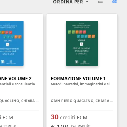
ORDINA PER
oghi di lavoro
Terapista occupazionale
zione
Veterinario - Igiene degli
allevamenti e delle produzioni
zootecniche
atologia
Veterinario - Igiene prod., trasf.,
commercial., conserv. e tras.
alimenti di origine animale e
derivati
Veterinario - sanità animale
NE VOLUME 2
FORMAZIONE VOLUME 1
Metodi esperienziali e consulenziali uno-a-uno
Metodi narrativi, immaginativi e simbolici
GIAN PIERO QUAGLINO, CHIARA GHISLIERI
GIAN PIERO QUAGLINO, CHIARA GHISLIERI
30
ti ECM
crediti ECM
€ 108
va esente
iva esente