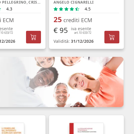
FERDINANDO PELLEGRINO, CRISTINA PARRINO, MARIANNA PASQUA
ANGELO CIGNARELLI
4.3
4.5
25
ti ECM
crediti ECM
€ 95
 esente
iva esente
.10 633/72
art.10 633/72
12/2026
Validità:
31/12/2026