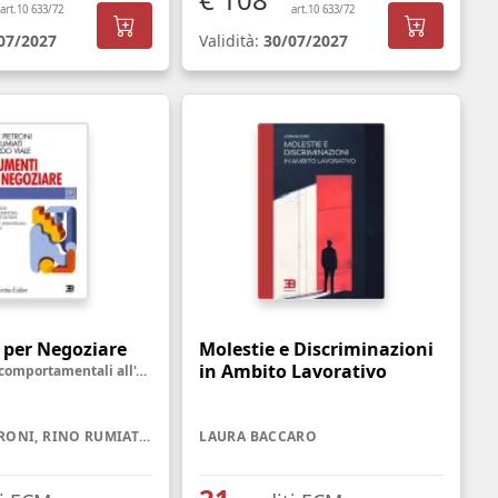
art.10 633/72
art.10 633/72
07/2027
Validità:
30/07/2027
 per Negoziare
Molestie e Discriminazioni
in Ambito Lavorativo
Dalle scienze comportamentali all'e-negotiation. Differenze individuali e culturali
DAVIDE PIETRONI, RINO RUMIATI, RICCARDO VIALE
LAURA BACCARO