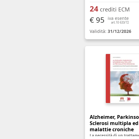
24
crediti ECM
€ 95
iva esente
art.10 633/72
Validità:
31/12/2026
Alzheimer, Parkinso
Sclerosi multipla ed
malattie croniche