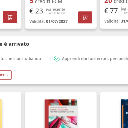
20
5
credi
crediti ECM
€ 77
€ 23
iva
iva esente
art
art.10 633/72
Validità:
31/
Validità:
01/07/2027
e è arrivato
sto che stai studiando
Apprendi dai tuoi errori, personali
NCE →