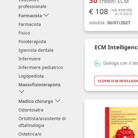
30
crediti ECM
professionale
€ 108
iva esente
art.10 633/72
Farmacista
Validità:
30/07/2027
Farmacista
Fisico
Fisioterapista
ECM Intelligenc
Igienista dentale
Infermiere
Dialoga con il te
Infermiere pediatrico
Logopedista
SCOPRI ECM INTELLIGE
Massofisioterapista
Medico chirurgo
Odontoiatra
Ortottista/assistente di
oftalmologia
Ostetrica/o