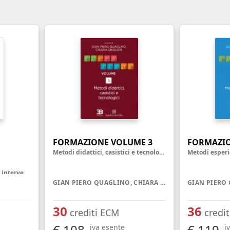
nell'ambiente e nei lu
Ortottista/assistente di oftalmologia
Tecnico della riabilita
Ostetrica/o
psichiatrica
Podologo
Tecnico di neurofisiop
Psicologo/a
Tecnico ortopedico
Psicoterapeuta
FORMAZIONE VOLUME 3
FORMAZIO
Metodi didattici, casistici e tecnologici
Modelli, analisi, diagnosi e intervento
GIAN PIERO QUAGLINO, CHIARA GHISLIERI
30
36
crediti ECM
credi
€ 108
€ 119
iva esente
i