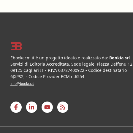
Footer
Ebookecm.it è un progetto ideato e realizzato da:
Bookia srl
Servizi di Editoria Accreditata
.
Sede legale:
Piazza Deffenu 12
09125
Cagliari
IT
- P.IVA
03787400922
- Codice destinatario
6JXPS2J - Codice Provider ECM n.6554
info@bookia.it