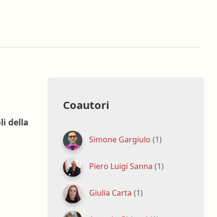
oghi di lavoro
Terapista occupazionale
zione
Veterinario - Igiene degli
allevamenti e delle produzioni
zootecniche
atologia
Veterinario - Igiene prod., trasf.,
commercial., conserv. e tras.
alimenti di origine animale e
derivati
Coautori
Veterinario - sanità animale
i della
Simone Gargiulo
(1)
Piero Luigi Sanna
(1)
Giulia Carta
(1)