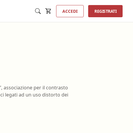
ACCEDI
REGISTRATI
Inse
a
Tecnico sanitario di radiologia
”, associazione per il contrasto
medica
ci legati ad un uso distorto dei
ta
Tecnico sanitario laboratorio
ologia
biomedico
erfusione
Terapista della neuro e
psicomotricità dell'età evolutiva
ione