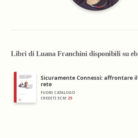
Farmacia ospedaliera
Farmacia territoriale
Fisico
Fisioterapista
Igienista dentale
Libri di Luana Franchini disponibili su e
Sicuramente Connessi: affrontare il 
rete
FUORI CATALOGO
CREDITI ECM:
25