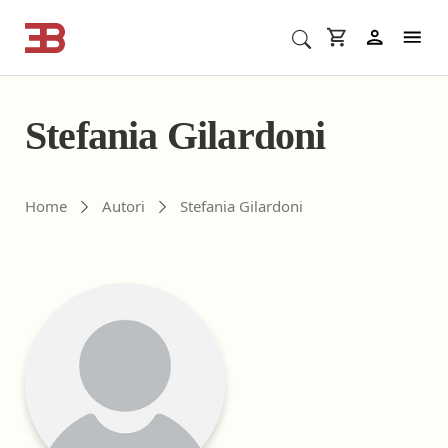
Cerca corsi ECM o altro
In
Stefania Gilardoni
Gli autori di ebookecm.it
Home
Autori
Stefania Gilardoni