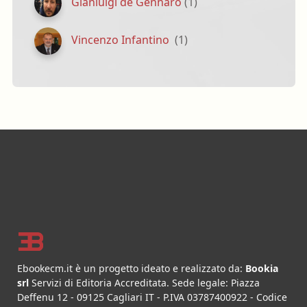
Gianluigi de Gennaro
(1)
Vincenzo Infantino
(1)
Footer
Ebookecm.it è un progetto ideato e realizzato da:
Bookia
srl
Servizi di Editoria Accreditata
.
Sede legale:
Piazza
Deffenu 12
-
09125
Cagliari
IT
- P.IVA
03787400922
- Codice