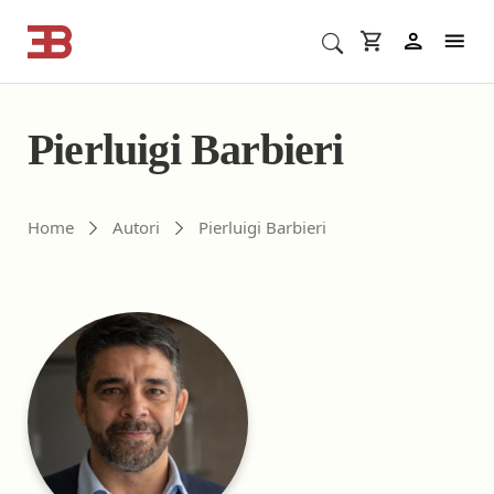
Cerca corsi ECM o altro
In
Pierluigi Barbieri
Gli autori di ebookecm.it
Home
Autori
Pierluigi Barbieri