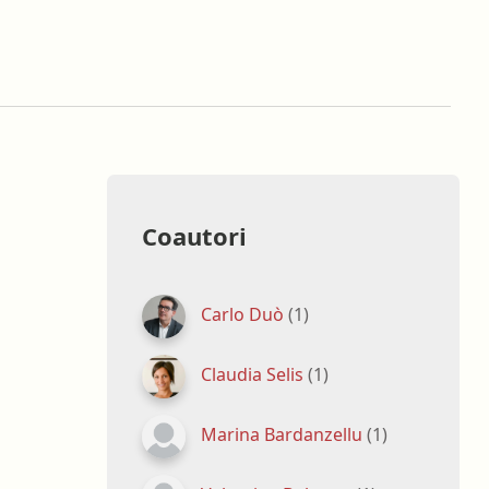
oghi di lavoro
Terapista occupazionale
zione
Veterinario - Igiene degli
allevamenti e delle produzioni
zootecniche
atologia
Veterinario - Igiene prod., trasf.,
commercial., conserv. e tras.
alimenti di origine animale e
derivati
Coautori
Veterinario - sanità animale
Carlo Duò
(1)
Claudia Selis
(1)
Marina Bardanzellu
(1)