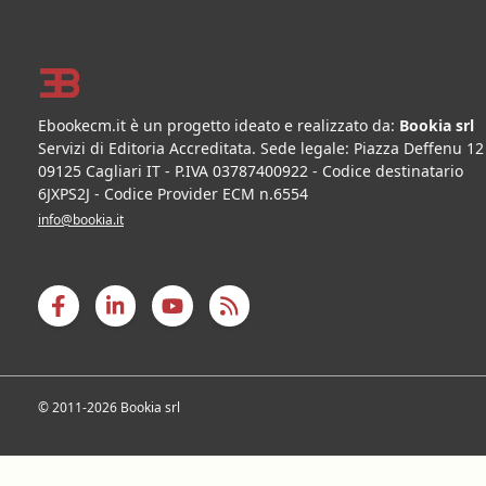
Footer
Ebookecm.it è un progetto ideato e realizzato da:
Bookia srl
Servizi di Editoria Accreditata
.
Sede legale:
Piazza Deffenu 12
09125
Cagliari
IT
- P.IVA
03787400922
- Codice destinatario
6JXPS2J - Codice Provider ECM n.6554
info@bookia.it
© 2011-2026 Bookia srl