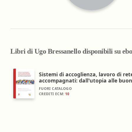
Farmacia ospedaliera
Farmacia territoriale
Fisico
Fisioterapista
Igienista dentale
Libri di Ugo Bressanello disponibili su eb
Sistemi di accoglienza, lavoro di ret
accompagnati: dall'utopia alle buon
FUORI CATALOGO
CREDITI ECM:
10