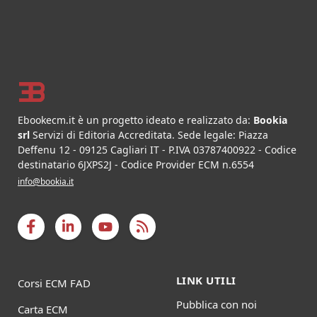
Footer
Ebookecm.it è un progetto ideato e realizzato da:
Bookia
srl
Servizi di Editoria Accreditata
.
Sede legale:
Piazza
Deffenu 12
-
09125
Cagliari
IT
- P.IVA
03787400922
- Codice
destinatario 6JXPS2J - Codice Provider ECM n.6554
info@bookia.it
LINK UTILI
Corsi ECM FAD
Pubblica con noi
Carta ECM