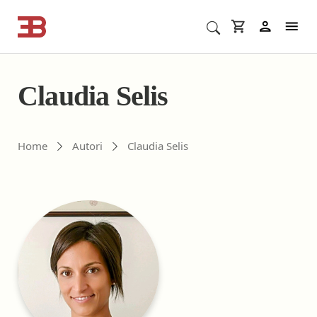
Cerca corsi ECM o altro
In
Claudia Selis
Gli autori di ebookecm.it
Home
Autori
Claudia Selis