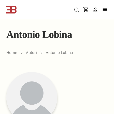
Cerca corsi ECM o altro
In
Antonio Lobina
Gli autori di ebookecm.it
Home
Autori
Antonio Lobina