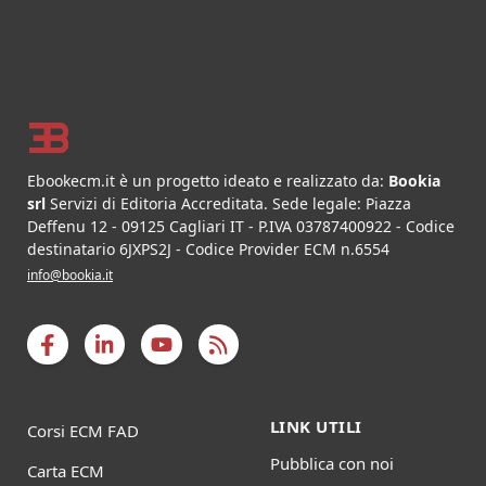
Footer
Ebookecm.it è un progetto ideato e realizzato da:
Bookia
srl
Servizi di Editoria Accreditata
.
Sede legale:
Piazza
Deffenu 12
-
09125
Cagliari
IT
- P.IVA
03787400922
- Codice
destinatario 6JXPS2J - Codice Provider ECM n.6554
info@bookia.it
LINK UTILI
Corsi ECM FAD
Pubblica con noi
Carta ECM