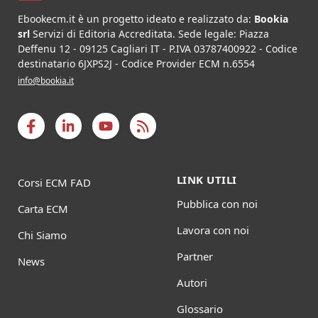
Ebookecm.it è un progetto ideato e realizzato da:
Bookia
srl
Servizi di Editoria Accreditata
.
Sede legale:
Piazza
Deffenu 12
-
09125
Cagliari
IT
- P.IVA
03787400922
- Codice
destinatario 6JXPS2J - Codice Provider ECM n.6554
info@bookia.it
LINK UTILI
Corsi ECM FAD
Pubblica con noi
Carta ECM
Lavora con noi
Chi Siamo
Partner
News
Autori
Glossario