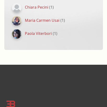
Chiara Pecini
(1)
Maria Carmen Usai
(1)
Paola Viterbori
(1)
Footer