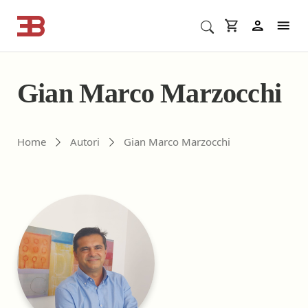
Cerca corsi ECM o altro
In
Gian Marco Marzocchi
Gli autori di ebookecm.it
Home
Autori
Gian Marco Marzocchi