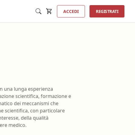
ACCEDI
REGISTRATI
Inse
a
Tecnico sanitario di radiologia
con una lunga esperienza
medica
azione scientifica, formazione e
ta
Tecnico sanitario laboratorio
ematico dei meccanismi che
ologia
biomedico
e scientifica, con particolare
erfusione
interesse, della qualità
Terapista della neuro e
pere medico.
psicomotricità dell'età evolutiva
ione