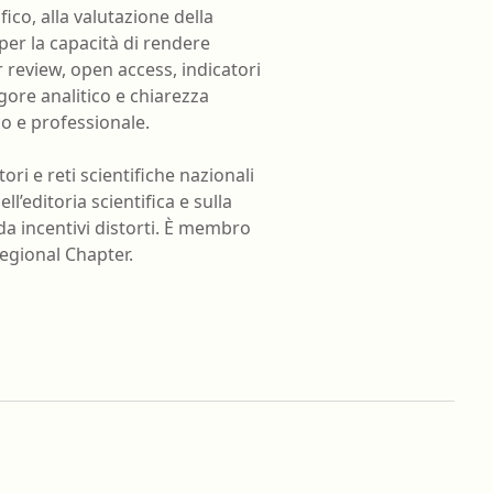
oghi di lavoro
Terapista occupazionale
ico, alla valutazione della
 per la capacità di rendere
zione
Veterinario - Igiene degli
 review, open access, indicatori
allevamenti e delle produzioni
zootecniche
igore analitico e chiarezza
atologia
o e professionale.
Veterinario - Igiene prod., trasf.,
commercial., conserv. e tras.
ori e reti scientifiche nazionali
alimenti di origine animale e
ll’editoria scientifica e sulla
derivati
a incentivi distorti. È membro
Veterinario - sanità animale
Regional Chapter.