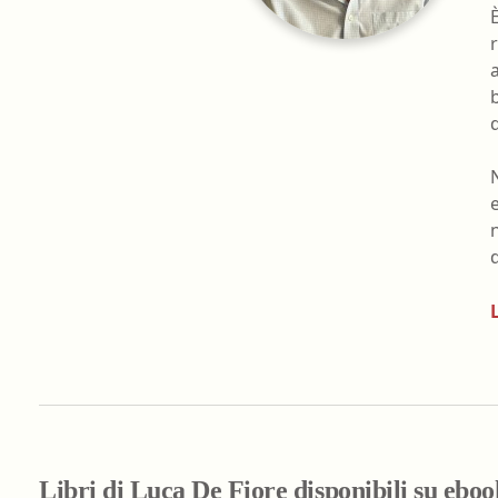
Farmacia ospedaliera
Farmacia territoriale
Fisico
Fisioterapista
Igienista dentale
Libri di Luca De Fiore disponibili su ebo