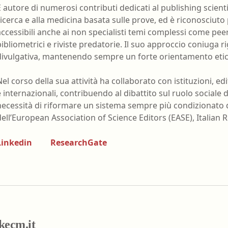
nell'ambiente e nei lu
È autore di numerosi contributi dedicati al publishing scientif
Ortottista/assistente di oftalmologia
ricerca e alla medicina basata sulle prove, ed è riconosciuto
Tecnico della riabilita
accessibili anche ai non specialisti temi complessi come peer
Ostetrica/o
psichiatrica
bibliometrici e riviste predatorie. Il suo approccio coniuga r
Podologo
Tecnico di neurofisiop
divulgativa, mantenendo sempre un forte orientamento etic
Psicologo/a
Tecnico ortopedico
Nel corso della sua attività ha collaborato con istituzioni, edit
Psicoterapeuta
e internazionali, contribuendo al dibattito sul ruolo sociale de
necessità di riformare un sistema sempre più condizionato d
dell’European Association of Science Editors (EASE), Italian 
Linkedin
ResearchGate
okecm.it