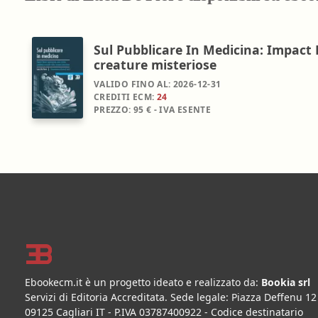
Sul Pubblicare In Medicina: Impact 
creature misteriose
VALIDO FINO AL:
2026-12-31
CREDITI ECM:
24
PREZZO:
95 € - IVA ESENTE
Footer
Ebookecm.it è un progetto ideato e realizzato da:
Bookia srl
Servizi di Editoria Accreditata
.
Sede legale:
Piazza Deffenu 12
09125
Cagliari
IT
- P.IVA
03787400922
- Codice destinatario