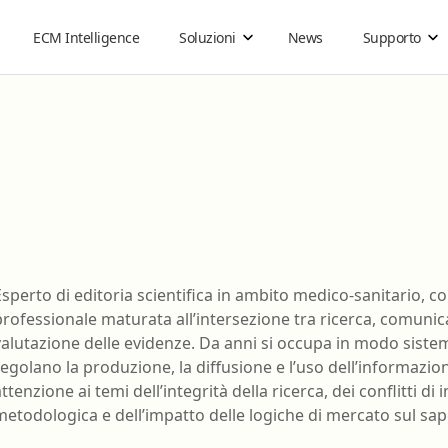
ECM Intelligence
Soluzioni
News
Supporto
Organizzazioni sanitarie
Guide
Ebook on demand
Come funziona
Acquisti di gruppo
Cos'è la FAD ECM
®
Carta ECM
Guida all'ebook
Business
Infermiere
Tecnico audiometrist
Esperto di editoria scientifica in ambito medico-sanitario, 
Guida agli ebook Reader per lo Studio
professionale maturata all’intersezione tra ricerca, comunic
Infermiere pediatrico
Tecnico audioprotesis
valutazione delle evidenze. Da anni si occupa in modo sist
Guida ai Gruppi di Acquisto
Logopedista
Tecnico della fisiopat
regolano la produzione, la diffusione e l’uso dell’informazion
cardiocircolatoria e p
Istruzioni per utilizzare gli ebook con DRM
ttenzione ai temi dell’integrità della ricerca, dei conflitti di 
Medico Chirurgo
cardiovascolare
69
metodologica e dell’impatto delle logiche di mercato sul sa
Tecnico della prevenz
Odontoiatria