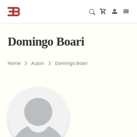
Cerca corsi ECM o altro
In
Domingo Boari
Gli autori di ebookecm.it
Home
Autori
Domingo Boari