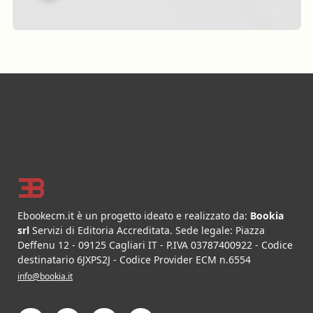
Footer
Ebookecm.it è un progetto ideato e realizzato da:
Bookia
srl
Servizi di Editoria Accreditata
.
Sede legale:
Piazza
Deffenu 12
-
09125
Cagliari
IT
- P.IVA
03787400922
- Codice
destinatario 6JXPS2J - Codice Provider ECM n.6554
info@bookia.it