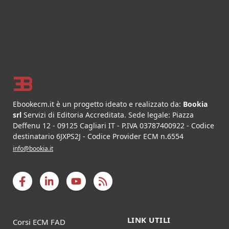
Footer
Ebookecm.it è un progetto ideato e realizzato da:
Bookia
srl
Servizi di Editoria Accreditata
.
Sede legale:
Piazza
Deffenu 12
-
09125
Cagliari
IT
- P.IVA
03787400922
- Codice
destinatario 6JXPS2J - Codice Provider ECM n.6554
info@bookia.it
LINK UTILI
Corsi ECM FAD