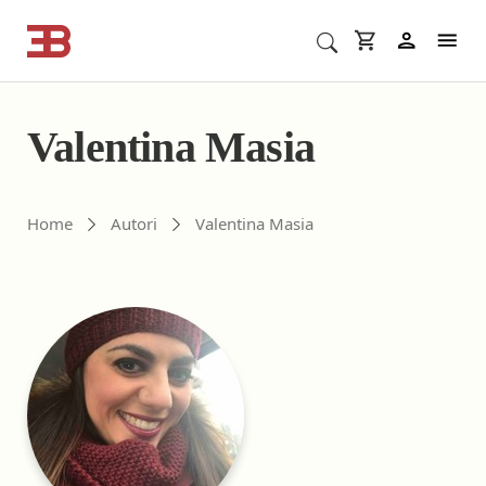
Cerca corsi ECM o altro
In
Valentina Masia
Gli autori di ebookecm.it
Home
Autori
Valentina Masia