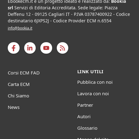
Ebookecm.it è un progetto ideato e realizzato da:
Bookia
srl
Servizi di Editoria Accreditata
.
Sede legale:
Piazza
Deffenu 12
-
09125
Cagliari
IT
- P.IVA
03787400922
- Codice
destinatario 6JXPS2J - Codice Provider ECM n.6554
info@bookia.it
LINK UTILI
Corsi ECM FAD
Pubblica con noi
Carta ECM
Lavora con noi
Chi Siamo
Partner
News
Autori
Glossario