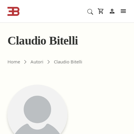
Cerca corsi ECM o altro
In
Claudio Bitelli
Gli autori di ebookecm.it
Home
Autori
Claudio Bitelli