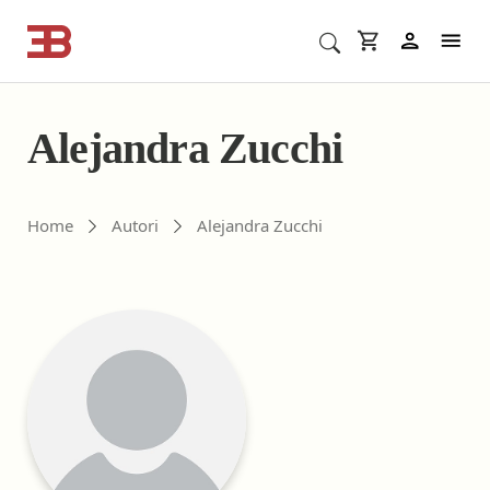
Cerca corsi ECM o altro
In
Alejandra Zucchi
Gli autori di ebookecm.it
Home
Autori
Alejandra Zucchi