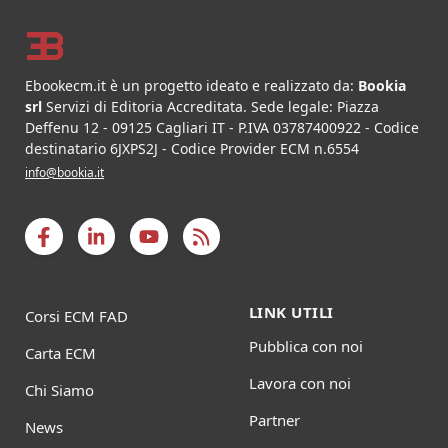
Ebookecm.it è un progetto ideato e realizzato da:
Bookia
srl
Servizi di Editoria Accreditata
.
Sede legale:
Piazza
Deffenu 12
-
09125
Cagliari
IT
- P.IVA
03787400922
- Codice
destinatario 6JXPS2J - Codice Provider ECM n.6554
info@bookia.it
LINK UTILI
Corsi ECM FAD
Pubblica con noi
Carta ECM
Lavora con noi
Chi Siamo
Partner
News