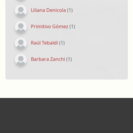
Liliana Denicola
(1)
Primitivo Gómez
(1)
Raúl Tebaldi
(1)
Barbara Zanchi
(1)
Footer