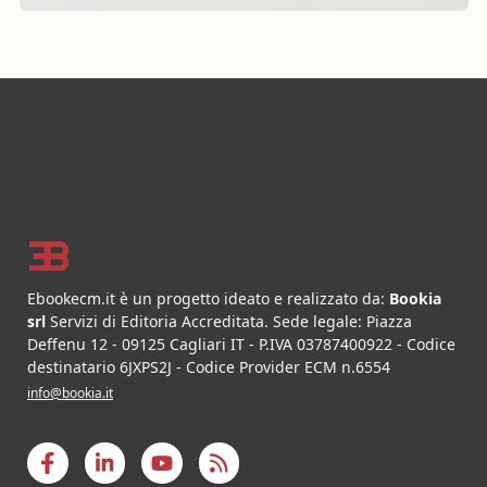
Footer
Ebookecm.it è un progetto ideato e realizzato da:
Bookia
srl
Servizi di Editoria Accreditata
.
Sede legale:
Piazza
Deffenu 12
-
09125
Cagliari
IT
- P.IVA
03787400922
- Codice
destinatario 6JXPS2J - Codice Provider ECM n.6554
info@bookia.it