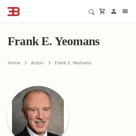
Cerca corsi ECM o altro
In
Frank E. Yeomans
Gli autori di ebookecm.it
Home
Autori
Frank E. Yeomans