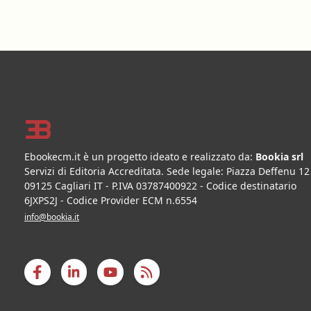
Footer
Ebookecm.it è un progetto ideato e realizzato da:
Bookia srl
Servizi di Editoria Accreditata
.
Sede legale:
Piazza Deffenu 12
09125
Cagliari
IT
- P.IVA
03787400922
- Codice destinatario
6JXPS2J - Codice Provider ECM n.6554
info@bookia.it