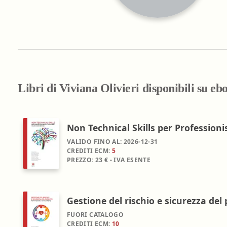
Farmacia ospedaliera
Farmacia territoriale
Fisico
Fisioterapista
Igienista dentale
Libri di Viviana Olivieri disponibili su eb
Non Technical Skills per Professioni
VALIDO FINO AL:
2026-12-31
CREDITI ECM:
5
PREZZO:
23 € - IVA ESENTE
Gestione del rischio e sicurezza de
FUORI CATALOGO
CREDITI ECM:
10