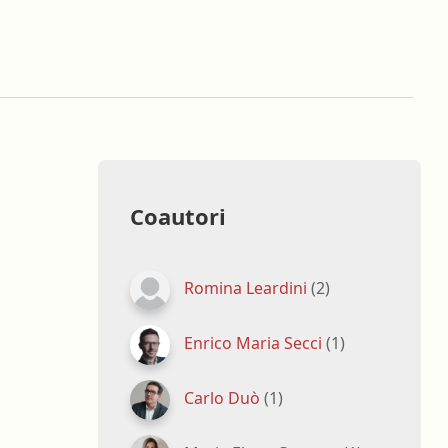
oghi di lavoro
Terapista occupazionale
zione
Veterinario - Igiene degli
allevamenti e delle produzioni
zootecniche
atologia
Veterinario - Igiene prod., trasf.,
commercial., conserv. e tras.
alimenti di origine animale e
derivati
Coautori
Veterinario - sanità animale
Romina Leardini
(2)
Enrico Maria Secci
(1)
Carlo Duò
(1)