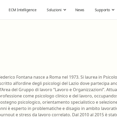
ECM Intelligence
Soluzioni
News
Supporto
Organizzazioni sanitarie
Guide
Ebook on demand
Come funziona
Acquisti di gruppo
Cos'è la FAD ECM
®
Carta ECM
Guida all'ebook
Business
Infermiere
Tecnico audiometrist
Federico Fontana nasce a Roma nel 1973. Si laurea in Psicolog
Guida agli ebook Reader per lo Studio
iscritto all’ordine degli psicologi del Lazio dove partecip
Infermiere pediatrico
Tecnico audioprotesis
d’Area del Gruppo di lavoro “Lavoro e Organizzazioni”. Attua
Guida ai Gruppi di Acquisto
Logopedista
Tecnico della fisiopat
professione come psicologo clinico e del lavoro, occupando
cardiocircolatoria e p
Istruzioni per utilizzare gli ebook con DRM
sostegno psicologico, orientamento specialistico e selezione
Medico Chirurgo
cardiovascolare
69
anni è esperto in problematiche e disagio in ambito lavorati
Tecnico della prevenz
burnout e stress da lavoro correlato. Dal 2010 al 2015 è stat
Odontoiatria