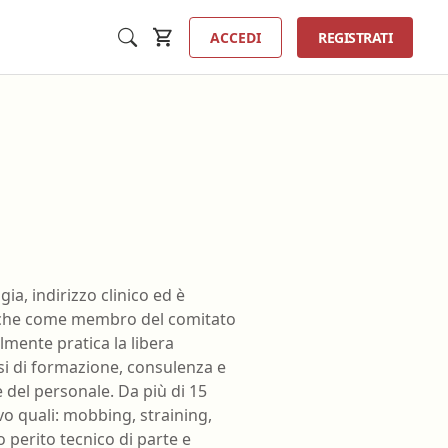
ACCEDI
REGISTRATI
Inse
a
Tecnico sanitario di radiologia
ia, indirizzo clinico ed è
medica
a anche come membro del comitato
ta
Tecnico sanitario laboratorio
lmente pratica la libera
ologia
biomedico
si di formazione, consulenza e
erfusione
 del personale. Da più di 15
Terapista della neuro e
vo quali: mobbing, straining,
psicomotricità dell'età evolutiva
ione
o perito tecnico di parte e