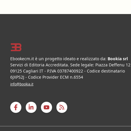
Footer
Ebookecm.it è un progetto ideato e realizzato da:
Bookia srl
Servizi di Editoria Accreditata
.
Sede legale:
Piazza Deffenu 12
09125
Cagliari
IT
- P.IVA
03787400922
- Codice destinatario
6JXPS2J - Codice Provider ECM n.6554
info@bookia.it