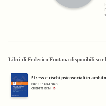
Farmacia ospedaliera
Farmacia territoriale
Fisico
Fisioterapista
Igienista dentale
Libri di Federico Fontana disponibili su 
Stress e rischi psicosociali in ambito
FUORI CATALOGO
CREDITI ECM:
15