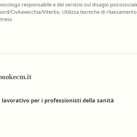
nell'ambiente e nei lu
psicologo responsabile e del servizio sul disagio psicosocia
Ortottista/assistente di oftalmologia
nord/Civitavecchia/Viterbo. Utilizza tecniche di rilassament
Tecnico della riabilita
stress.
Ostetrica/o
psichiatrica
Podologo
Tecnico di neurofisiop
Psicologo/a
Tecnico ortopedico
Psicoterapeuta
ebookecm.it
 lavorativo per i professionisti della sanità