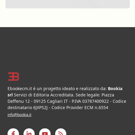
Footer
Ebookecm.it è un progetto ideato e realizzato da:
Bookia
srl
Servizi di Editoria Accreditata
.
Sede legale:
Piazza
Deffenu 12
-
09125
Cagliari
IT
- P.IVA
03787400922
- Codice
destinatario 6JXPS2J - Codice Provider ECM n.6554
info@bookia.it