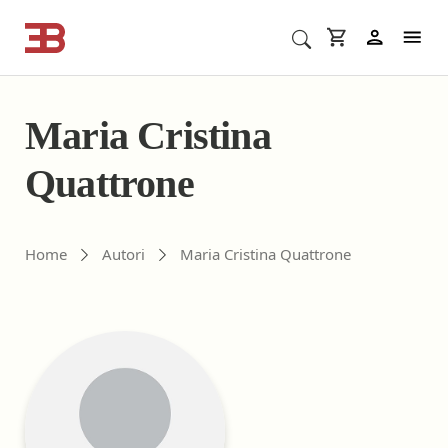
Cerca corsi ECM o altro
In
Maria Cristina
Quattrone
Gli autori di ebookecm.it
Home
Autori
Maria Cristina Quattrone