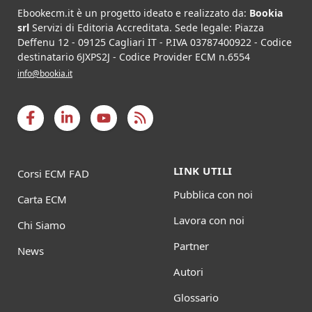
Ebookecm.it è un progetto ideato e realizzato da:
Bookia
srl
Servizi di Editoria Accreditata
.
Sede legale:
Piazza
Deffenu 12
-
09125
Cagliari
IT
- P.IVA
03787400922
- Codice
destinatario 6JXPS2J - Codice Provider ECM n.6554
info@bookia.it
LINK UTILI
Corsi ECM FAD
Pubblica con noi
Carta ECM
Lavora con noi
Chi Siamo
Partner
News
Autori
Glossario