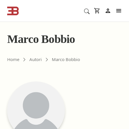
Cerca corsi ECM o altro
In
Marco Bobbio
Gli autori di ebookecm.it
Home
Autori
Marco Bobbio