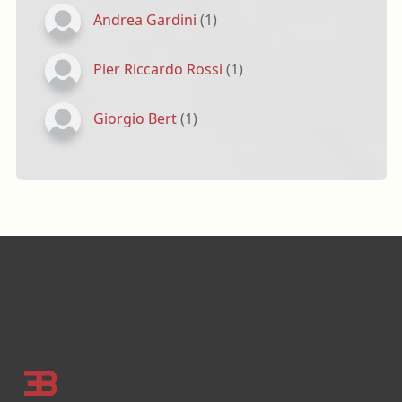
Andrea Gardini
(1)
Pier Riccardo Rossi
(1)
Giorgio Bert
(1)
Footer