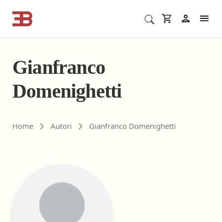
Cerca corsi ECM o altro
In
Gianfranco
Domenighetti
Gli autori di ebookecm.it
Home
Autori
Gianfranco Domenighetti