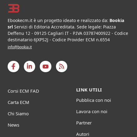
Ebookecm.it è un progetto ideato e realizzato da:
Bookia
srl
Servizi di Editoria Accreditata
.
Sede legale:
Piazza
Deffenu 12
-
09125
Cagliari
IT
- P.IVA
03787400922
- Codice
destinatario 6JXPS2J - Codice Provider ECM n.6554
info@bookia.it
LINK UTILI
Corsi ECM FAD
Pubblica con noi
Carta ECM
Lavora con noi
Chi Siamo
Partner
News
Autori