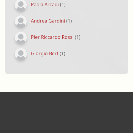
Paola Arcadi
(1)
Andrea Gardini
(1)
Pier Riccardo Rossi
(1)
Giorgio Bert
(1)
Footer