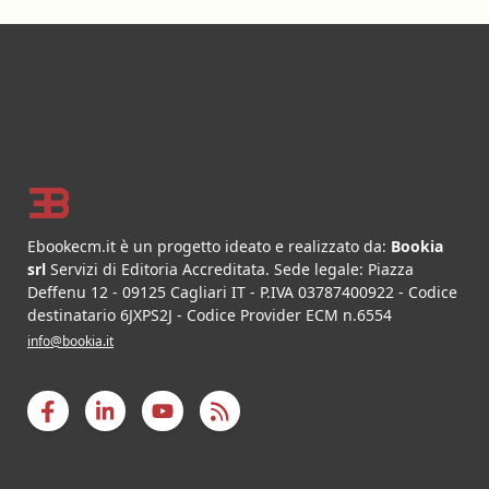
Footer
Ebookecm.it è un progetto ideato e realizzato da:
Bookia
srl
Servizi di Editoria Accreditata
.
Sede legale:
Piazza
Deffenu 12
-
09125
Cagliari
IT
- P.IVA
03787400922
- Codice
destinatario 6JXPS2J - Codice Provider ECM n.6554
info@bookia.it