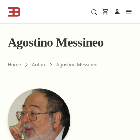
Cerca corsi ECM o altro
In
Agostino Messineo
Gli autori di ebookecm.it
Home
Autori
Agostino Messineo