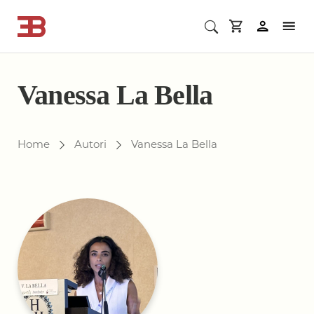
Cerca corsi ECM o altro
In
Vanessa La Bella
Gli autori di ebookecm.it
Home
Autori
Vanessa La Bella