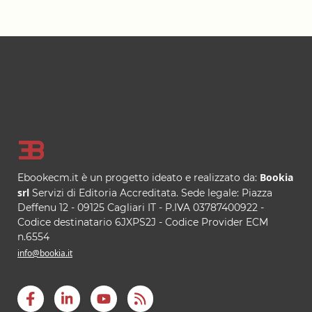
Footer
Bookia
Ebookecm.it è un progetto ideato e realizzato da:
srl
Servizi di Editoria Accreditata
.
Sede legale:
Piazza
Deffenu 12
-
09125
Cagliari
IT
- P.IVA
03787400922
-
Codice destinatario 6JXPS2J - Codice Provider ECM
n.6554
info@bookia.it