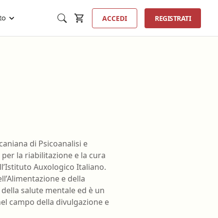
ACCEDI
REGISTRATI
to
Inse
ta
Tecnico sanitario di radiologia
aniana di Psicoanalisi e
medica
per la riabilitazione e la cura
ista
Tecnico sanitario laboratorio
l’Istituto Auxologico Italiano.
tologia
biomedico
ll’Alimentazione e della
 perfusione
della salute mentale ed è un
Terapista della neuro e
nel campo della divulgazione e
psicomotricità dell'età evolutiva
nzione