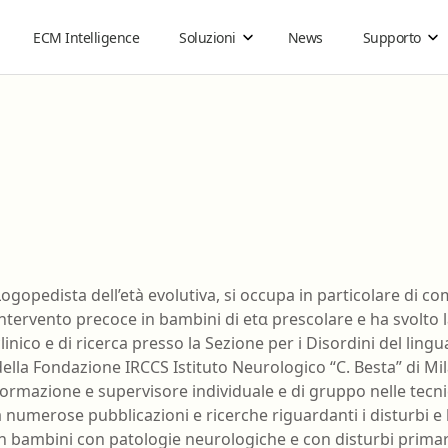
ECM Intelligence
Soluzioni
News
Supporto
Organizzazioni sanitarie
Guide
Ebook on demand
Come funziona
Acquisti di gruppo
Cos'è la FAD ECM
®
Carta ECM
Guida all'ebook
Business
Infermiere
Tecnico audiometrist
Logopedista dell’età evolutiva, si occupa in particolare di c
Guida agli ebook Reader per lo Studio
intervento precoce in bambini di etα prescolare e ha svolto l
Infermiere pediatrico
Tecnico audioprotesis
clinico e di ricerca presso la Sezione per i Disordini del lin
Guida ai Gruppi di Acquisto
Logopedista
Tecnico della fisiopat
della Fondazione IRCCS Istituto Neurologico “C. Besta” di Mil
cardiocircolatoria e p
Istruzioni per utilizzare gli ebook con DRM
formazione e supervisore individuale e di gruppo nelle tecnic
Medico Chirurgo
cardiovascolare
69
a numerose pubblicazioni e ricerche riguardanti i disturbi e l
Tecnico della prevenz
in bambini con patologie neurologiche e con disturbi primar
Odontoiatria