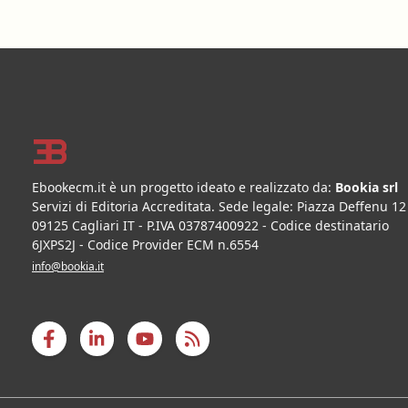
Footer
Ebookecm.it è un progetto ideato e realizzato da:
Bookia srl
Servizi di Editoria Accreditata
.
Sede legale:
Piazza Deffenu 12
09125
Cagliari
IT
- P.IVA
03787400922
- Codice destinatario
6JXPS2J - Codice Provider ECM n.6554
info@bookia.it