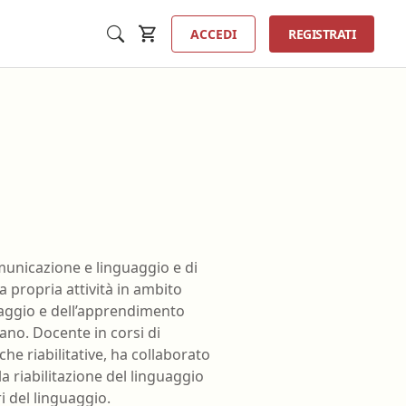
ACCEDI
REGISTRATI
Inse
a
Tecnico sanitario di radiologia
omunicazione e linguaggio e di
medica
a propria attività in ambito
ta
Tecnico sanitario laboratorio
guaggio e dell’apprendimento
ologia
biomedico
ano. Docente in corsi di
erfusione
he riabilitative, ha collaborato
Terapista della neuro e
a riabilitazione del linguaggio
psicomotricità dell'età evolutiva
ione
i del linguaggio.