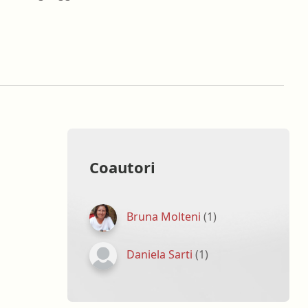
oghi di lavoro
Terapista occupazionale
zione
Veterinario - Igiene degli
allevamenti e delle produzioni
zootecniche
atologia
Veterinario - Igiene prod., trasf.,
commercial., conserv. e tras.
alimenti di origine animale e
derivati
Veterinario - sanità animale
Coautori
Bruna Molteni
(1)
Daniela Sarti
(1)