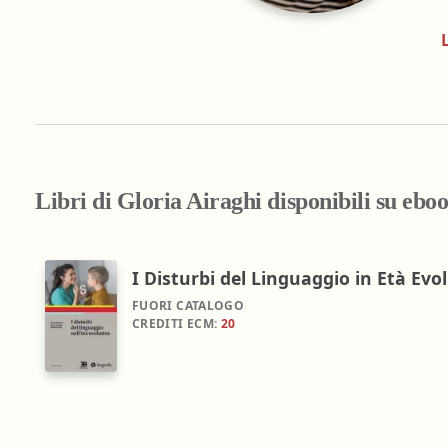
Farmacia ospedaliera
Farmacia territoriale
Fisico
Fisioterapista
Igienista dentale
Libri di Gloria Airaghi disponibili su ebo
I Disturbi del Linguaggio in Età Evo
FUORI CATALOGO
CREDITI ECM:
20