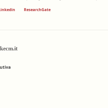
nell'ambiente e nei lu
Ortottista/assistente di oftalmologia
Linkedin
ResearchGate
Tecnico della riabilita
Ostetrica/o
psichiatrica
Podologo
Tecnico di neurofisiop
Psicologo/a
Tecnico ortopedico
Psicoterapeuta
okecm.it
lutiva