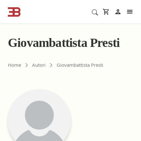
Cerca corsi ECM o altro
In
Giovambattista Presti
Gli autori di ebookecm.it
Home
Autori
Giovambattista Presti