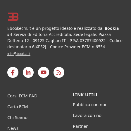
Footer
Ebookecm.it è un progetto ideato e realizzato da:
Bookia
srl
Servizi di Editoria Accreditata
.
Sede legale:
Piazza
Deffenu 12
-
09125
Cagliari
IT
- P.IVA
03787400922
- Codice
destinatario 6JXPS2J - Codice Provider ECM n.6554
info@bookia.it
LINK UTILI
Corsi ECM FAD
Pubblica con noi
Carta ECM
Lavora con noi
Chi Siamo
Partner
News