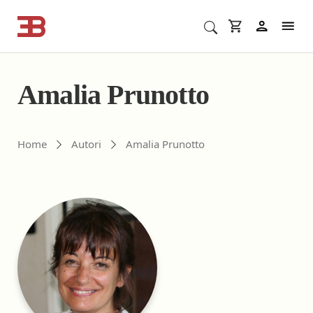
Cerca corsi ECM o altro
In
Amalia Prunotto
Gli autori di ebookecm.it
Home
Autori
Amalia Prunotto