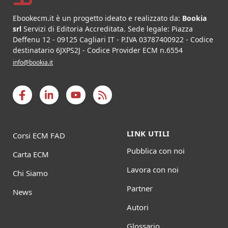
Ebookecm.it è un progetto ideato e realizzato da:
Bookia
srl
Servizi di Editoria Accreditata
.
Sede legale:
Piazza
Deffenu 12
-
09125
Cagliari
IT
- P.IVA
03787400922
- Codice
destinatario 6JXPS2J - Codice Provider ECM n.6554
info@bookia.it
LINK UTILI
Corsi ECM FAD
Pubblica con noi
Carta ECM
Lavora con noi
Chi Siamo
Partner
News
Autori
Glossario