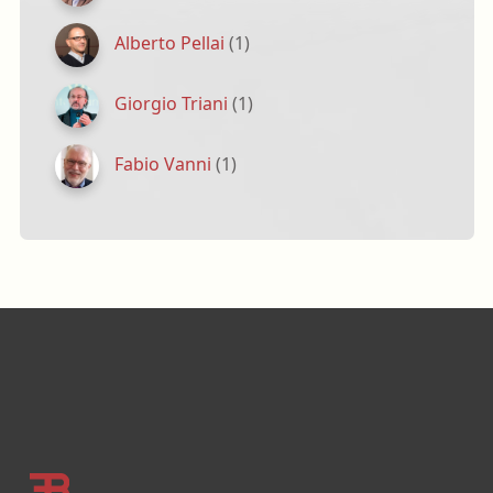
Alberto Pellai
(1)
Giorgio Triani
(1)
Fabio Vanni
(1)
Footer