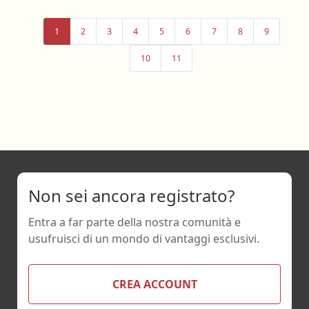
1
2
3
4
5
6
7
8
9
10
11
Non sei ancora registrato?
Entra a far parte della nostra comunità e
usufruisci di un mondo di vantaggi esclusivi.
CREA ACCOUNT