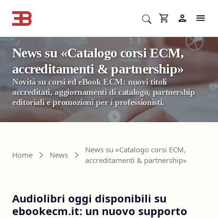
News su «Catalogo corsi ECM,
Cerca corsi ECM o altro
In
accreditamenti & partnership»
Novità su corsi ed eBook ECM: nuovi titoli
accreditati, aggiornamenti di catalogo, partnership
editoriali e promozioni per i professionisti.
News su «Catalogo corsi ECM,
Home
News
accreditamenti & partnership»
Audiolibri oggi disponibili su
ebookecm.it: un nuovo supporto