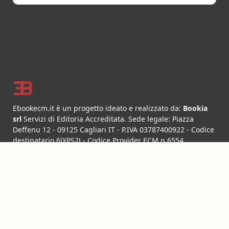
Footer
Ebookecm.it è un progetto ideato e realizzato da:
Bookia
srl
Servizi di Editoria Accreditata
.
Sede legale:
Piazza
Deffenu 12
-
09125
Cagliari
IT
- P.IVA
03787400922
- Codice
destinatario 6JXPS2J - Codice Provider ECM n.6554
info@bookia.it
LINK UTILI
Corsi ECM FAD