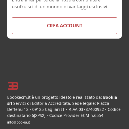
usufruisci di un mondo di vantaggi esclusivi.
CREA ACCOUNT
Footer
Ebookecm.it è un progetto ideato e realizzato da:
Bookia
srl
Servizi di Editoria Accreditata
.
Sede legale:
Piazza
Deffenu 12
-
09125
Cagliari
IT
- P.IVA
03787400922
- Codice
destinatario 6JXPS2J - Codice Provider ECM n.6554
info@bookia.it