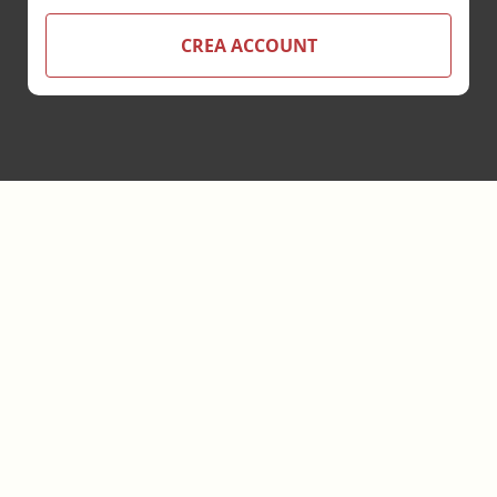
CREA ACCOUNT
Footer
Ebookecm.it è un progetto ideato e realizzato da:
Bookia
srl
Servizi di Editoria Accreditata
.
Sede legale:
Piazza
Deffenu 12
-
09125
Cagliari
IT
- P.IVA
03787400922
- Codice
destinatario 6JXPS2J - Codice Provider ECM n.6554
info@bookia.it