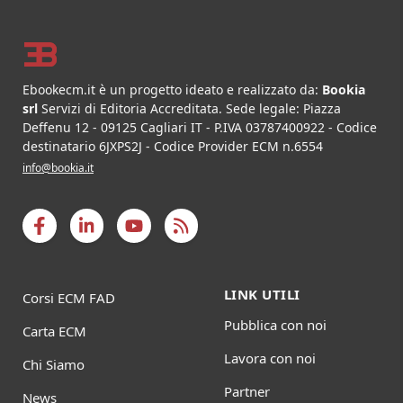
Footer
Ebookecm.it è un progetto ideato e realizzato da:
Bookia
srl
Servizi di Editoria Accreditata
.
Sede legale:
Piazza
Deffenu 12
-
09125
Cagliari
IT
- P.IVA
03787400922
- Codice
destinatario 6JXPS2J - Codice Provider ECM n.6554
info@bookia.it
LINK UTILI
Corsi ECM FAD
Pubblica con noi
Carta ECM
Lavora con noi
Chi Siamo
Partner
News