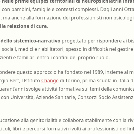
 nelle prime équipes territoriali di neuropsichiatria infa
 con bambini, famiglie e contesti complessi. Dagli anni Ott
a, ma anche alla formazione dei professionisti non psicolog
la relazione di cura
.
ello sistemico-narrativo
progettato per rispondere ai bis
sociali, medici e riabilitatori, spesso in difficoltà nel gestir
enti e familiari entro i confini del proprio ruolo.
ffondere questo approccio ha fondato nel 1989, insieme al m
gio Bert, l’Istituto
Change
di Torino, prima scuola in Italia d
uarant’anni svolge attività formativa sui temi della comunica
con Università, Aziende Sanitarie, Consorzi Socio Assistenzi
cazione alla genitorialità e collabora stabilmente con la riv
oli, libri e percorsi formativi rivolti ai professionisti dell’in