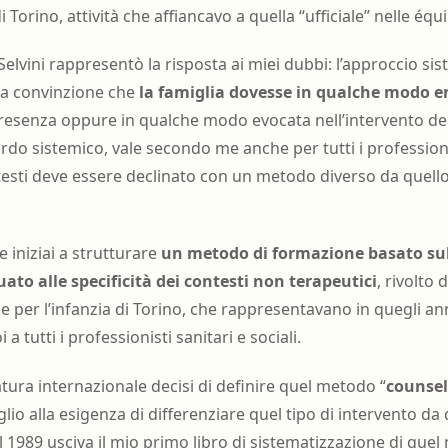
di Torino, attività che affiancavo a quella “ufficiale” nelle équ
elvini rappresentò la risposta ai miei dubbi: l’approccio si
ia convinzione che
la famiglia dovesse in qualche modo e
presenza oppure in qualche modo evocata nell’intervento de
rdo sistemico, vale secondo me anche per tutti i professionis
testi deve essere declinato con un metodo diverso da quello
 iniziai a strutturare
un metodo di formazione basato su
ato alle specificità dei contesti non terapeutici
, rivolto
le per l’infanzia di Torino, che rappresentavano in quegli an
i a tutti i professionisti sanitari e sociali.
ratura internazionale decisi di definire quel metodo “
counsel
io alla esigenza di differenziare quel tipo di intervento da 
 1989 usciva il mio primo libro di sistematizzazione di quel