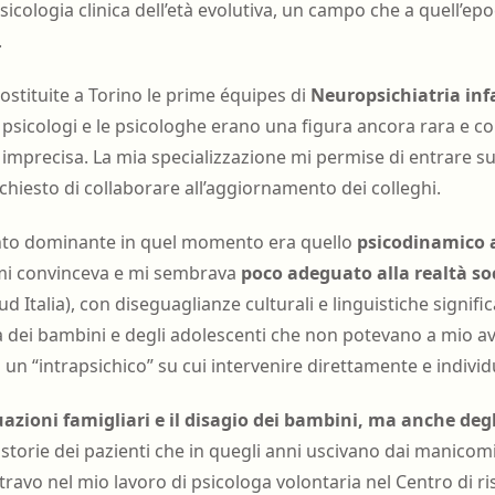
psicologia clinica dell’età evolutiva, un campo che a quell’e
.
stituite a Torino le prime équipes di
Neuropsichiatria infa
i psicologi e le psicologhe erano una figura ancora rara e 
imprecisa. La mia specializzazione mi permise di entrare su
chiesto di collaborare all’aggiornamento dei colleghi.
ento dominante in quel momento era quello
psicodinamico 
mi convinceva e mi sembrava
poco adeguato alla realtà soc
ud Italia), con diseguaglianze culturali e linguistiche signific
ltà dei bambini e degli adolescenti che non potevano a mio a
 un “intrapsichico” su cui intervenire direttamente e indivi
tuazioni famigliari e il disagio dei bambini, ma anche degl
storie dei pazienti che in quegli anni uscivano dai manicomi
travo nel mio lavoro di psicologa volontaria nel Centro di ri