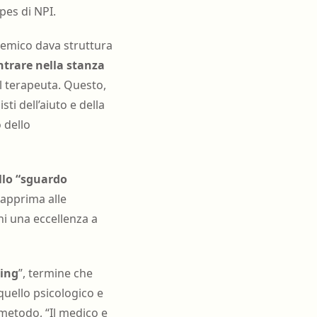
ipes di NPI.
stemico dava struttura
ntrare nella stanza
l terapeuta. Questo,
ti dell’aiuto e della
 dello
llo “sguardo
 dapprima alle
ni una eccellenza a
ing
”, termine che
quello psicologico e
 metodo, “Il medico e