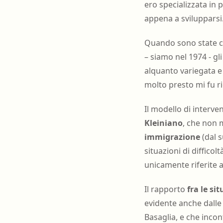
ero specializzata in 
appena a svilupparsi
Quando sono state co
– siamo nel 1974 - gl
alquanto variegata e 
molto presto mi fu ri
Il modello di interv
Kleiniano
, che non 
immigrazione
(dal s
situazioni di diffico
unicamente riferite a
Il rapporto
fra le si
evidente anche dalle 
Basaglia, e che incon