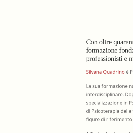
Farmacia ospedaliera
Farmacia territoriale
Fisico
Fisioterapista
Con oltre quarant
Igienista dentale
formazione fonda
professionisti e m
Silvana Quadrino
è P
La sua formazione na
interdisciplinare. Do
specializzazione in P
di Psicoterapia della
figure di riferiment