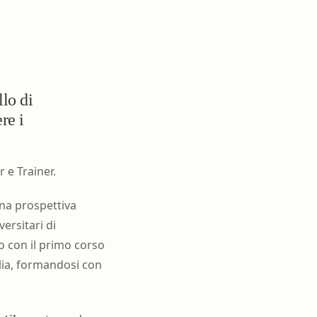
oghi di lavoro
Terapista occupazionale
zione
Veterinario - Igiene degli
allevamenti e delle produzioni
zootecniche
atologia
Veterinario - Igiene prod., trasf.,
llo di
commercial., conserv. e tras.
alimenti di origine animale e
re i
derivati
Veterinario - sanità animale
 e Trainer.
una prospettiva
ersitari di
to con il primo corso
glia, formandosi con