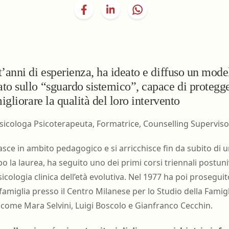
nell'ambiente e nei lu
Ortottista/assistente di oftalmologia
Tecnico della riabilita
Ostetrica/o
psichiatrica
Podologo
Tecnico di neurofisiop
Psicologo/a
Tecnico ortopedico
’anni di esperienza, ha ideato e diffuso un mode
to sullo “sguardo sistemico”, capace di protegge
Psicoterapeuta
igliorare la qualità del loro intervento
sicologa Psicoterapeuta, Formatrice, Counselling Supervisor
sce in ambito pedagogico e si arricchisce fin da subito di 
po la laurea, ha seguito uno dei primi corsi triennali postuniv
sicologia clinica dell’età evolutiva. Nel 1977 ha poi prosegui
 famiglia presso il Centro Milanese per lo Studio della Fami
o come Mara Selvini, Luigi Boscolo e Gianfranco Cecchin.