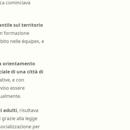
poca cominciava
ntile sul territorio
con formazione
bito nelle équipes, e
a orientamento
iale di una città di
ative, e con
vviso essere
dualmente.
i adulti
, risultava
 grazie alla legge
socializzazione per