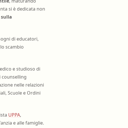
ntile
, maturando
anta si è dedicata non
i
sulla
ogni di educatori,
e lo scambio
edico e studioso di
i counselling
zione nelle relazioni
ali, Scuole e Ordini
ista
UPPA
,
fanzia e alle famiglie.