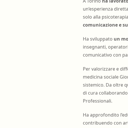
A Torino
ha lavorato
un’esperienza diretta
solo alla psicoterapi
comunicazione e sul
Ha sviluppato
un mod
insegnanti, operatori 
comunicativo con pazi
Per valorizzare e di
medicina sociale Gior
sistemico. Da oltre q
di cura collaborando 
Professionali.
Ha approfondito l’edu
contribuendo con artic