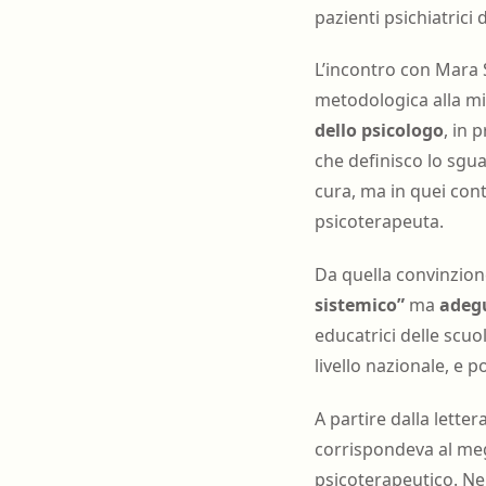
pazienti psichiatrici 
L’incontro con Mara S
metodologica alla m
dello psicologo
, in 
che definisco lo sgua
cura, ma in quei con
psicoterapeuta.
Da quella convinzione
sistemico”
ma
adegu
educatrici delle scuo
livello nazionale, e po
A partire dalla lette
corrispondeva al megl
psicoterapeutico. Nel