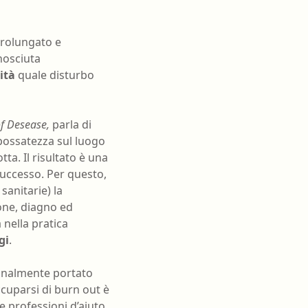
oghi di lavoro
Terapista occupazionale
zione
Veterinario - Igiene degli
prolungato e
allevamenti e delle produzioni
nosciuta
zootecniche
atologia
ità
quale disturbo
Veterinario - Igiene prod., trasf.,
commercial., conserv. e tras.
alimenti di origine animale e
of Desease,
parla di
derivati
possatezza sul luogo
Veterinario - sanità animale
ta. Il risultato è una
successo. Per questo,
sanitarie) la
one, diagno ed
 nella pratica
gi
.
finalmente portato
ccuparsi di burn out è
 professioni d’aiuto.