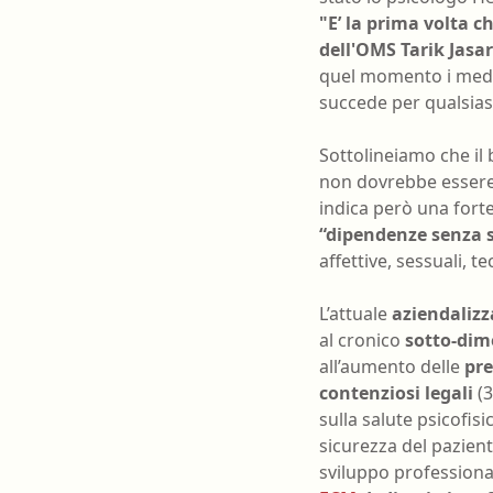
"E’ la prima volta c
dell'OMS Tarik Jasar
quel momento i med
succede per qualsiasi
Sottolineiamo che il 
non dovrebbe essere a
indica però una fort
“dipendenze senza 
affettive, sessuali, 
L’attuale
aziendalizz
al cronico
sotto-di
all’aumento delle
pre
contenziosi legali
(3
sulla salute psicofisi
sicurezza del pazient
sviluppo professiona