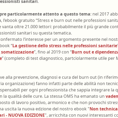
essionisti sanitari
.
re particolarmente attento a questo tema
: nel 2017 ab
ia, l’ebook gratuito “Stress e burn out nelle professioni sanit
 vanta oltre 21.000 lettori: probabilmente il più grande co
ssionisti sanitari su questa tematica.
 confermato l’interesse per un argomento presente nel nostr
book “
La gestione dello stress nelle professioni sanitarie
da somatizzazione
”, fino al 2019 con “
Burn out e dipendenza
e
” (completo di test diagnostico, partciolarmente utile per 
e alla prevenzione, diagnosi e cura del burn out (in riferime
ria organizazione) fanno infatti parte delle abilità non tecni
ispensabili per ogni professionista che sappia integrare la q
on la qualità delle cure. La stessa OMS ha emanato un
vade
posto di lavoro positivo, armonico e che non provochi stres
na uscita la nuova edzione del nostro ebook "
Non technical
tari - NUOVA EDIZIONE
", arricchita con nuovi interessanti c