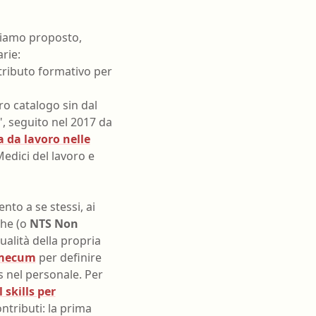
biamo proposto,
arie:
ntributo formativo per
o catalogo sin dal
", seguito nel 2017 da
 da lavoro nelle
Medici del lavoro e
nto a se stessi, ai
che (o
NTS Non
ualità della propria
mecum
per definire
s nel personale. Per
 skills per
ontributi: la prima