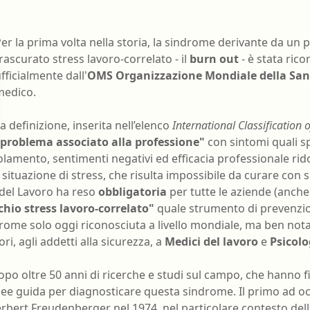
nell'ambiente e nei lu
Ortottista/assistente di oftalmologia
Tecnico della riabilita
er la prima volta nella storia, la sindrome derivante da un 
Ostetrica/o
psichiatrica
rascurato stress lavoro-correlato - il
burn out
- è stata rico
Podologo
Tecnico di neurofisiop
fficialmente dall'
OMS Organizzazione Mondiale della San
medico.
Psicologo/a
Tecnico ortopedico
Psicoterapeuta
a definizione, inserita nell’elenco
International Classification 
problema associato alla professione"
con sintomi quali s
olamento, sentimenti negativi ed efficacia professionale ridot
 situazione di stress, che risulta impossibile da curare con 
 del Lavoro ha reso
obbligatoria
per tutte le aziende (anche 
chio stress lavoro-correlato"
quale strumento di prevenzi
rome solo oggi riconosciuta a livello mondiale, ma ben nota
ri, agli addetti alla sicurezza, a
Medici del lavoro
e
Psicolo
dopo oltre 50 anni di ricerche e studi sul campo, che hanno 
inee guida per diagnosticare questa sindrome. Il primo ad o
rbert Freudenberger nel 1974, nel particolare contesto delle