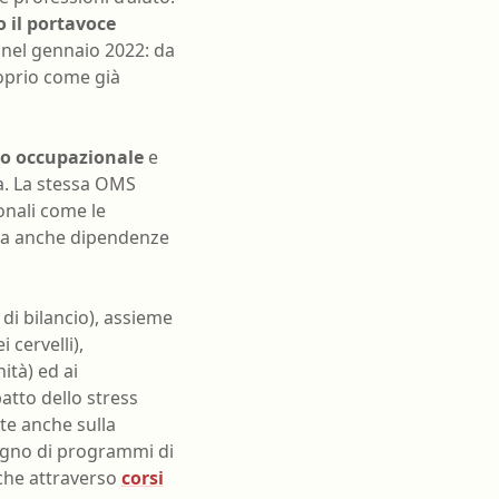
o il portavoce
 nel gennaio 2022: da
prio come già
o occupazionale
e
ta. La stessa OMS
onali come le
ma anche dipendenze
 di bilancio), assieme
 cervelli),
ità) ed ai
patto dello stress
tte anche sulla
isogno di programmi di
nche attraverso
corsi