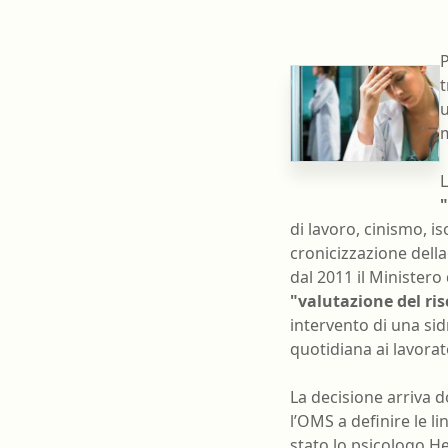
Farmacia ospedaliera
Farmacia territoriale
P
t
Fisico
u
Fisioterapista
Igienista dentale
L
"
di lavoro, cinismo, is
cronicizzazione della
dal 2011 il Ministero
"valutazione del ris
intervento di una sid
quotidiana ai lavorato
La decisione arriva 
l’OMS a definire le l
stato lo psicologo He