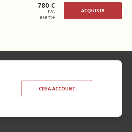
780 €
ACQUISTA
IVA
esente
CREA ACCOUNT