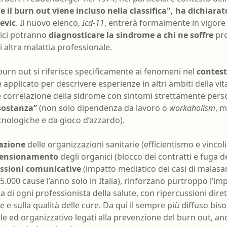
he il burn out viene incluso nella classifica", ha dichiarat
evic
. Il nuovo elenco,
Icd-11
, entrerà formalmente in vigore
ici potranno
diagnosticare la sindrome a chi ne soffre
pro
 altra malattia professionale.
burn out si riferisce specificamente ai fenomeni nel
contest
pplicato per descrivere esperienze in altri ambiti della vi
e correlazione della sidrome con sintomi strettamente pers
sostanza”
(non solo dipendenza da lavoro o
workaholism
, 
tecnologiche e da gioco d’azzardo).
azione
delle organizzazioni sanitarie (efficientismo e vincoli
mensionamento
degli organici (blocco dei contratti e fuga dei
ssioni comunicative
(impatto mediatico dei casi di malasan
5.000 cause l’anno solo in Italia), rinforzano purtroppo l’im
ca di ogni professionista della salute, con ripercussioni dire
e e sulla qualità delle cure. Da qui il sempre più diffuso b
le ed organizzativo legati alla prevenzione del burn out, a