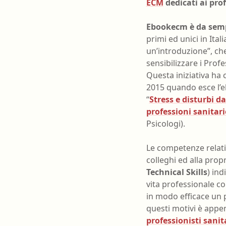
ECM
dedicati ai prof
Ebookecm è da semp
primi ed unici in Ital
un’introduzione”, che
sensibilizzare i Profe
Questa iniziativa ha
2015 quando esce l’e
“
Stress e disturbi 
professioni sanitari
Psicologi).
Le competenze relativ
colleghi ed alla prop
Technical Skills
) ind
vita professionale c
in modo efficace un 
questi motivi è appe
professionisti sani