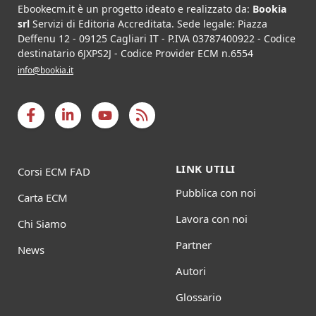
Ebookecm.it è un progetto ideato e realizzato da:
Bookia
srl
Servizi di Editoria Accreditata
.
Sede legale:
Piazza
Deffenu 12
-
09125
Cagliari
IT
- P.IVA
03787400922
- Codice
destinatario 6JXPS2J - Codice Provider ECM n.6554
info@bookia.it
LINK UTILI
Corsi ECM FAD
Pubblica con noi
Carta ECM
Lavora con noi
Chi Siamo
Partner
News
Autori
Glossario