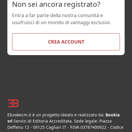
Non sei ancora registrato?
Entra a far parte della nostra comunità e
usufruisci di un mondo di vantaggi esclusivi.
CREA ACCOUNT
Footer
Ebookecm.it è un progetto ideato e realizzato da:
Bookia
srl
Servizi di Editoria Accreditata
.
Sede legale:
Piazza
Deffenu 12
-
09125
Cagliari
IT
- P.IVA
03787400922
- Codice